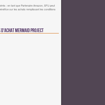
érés : en tant que Partenaire Amazon, SFU peut
bénéfice sur les achats remplissant les conditions
s d'achat Mermaid Project