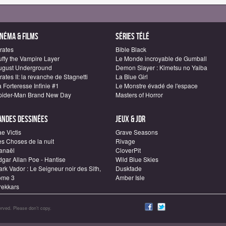
inéma & Films
Séries télé
rates
Bible Black
uffy the Vampire Layer
Le Monde incroyable de Gumball
ugust Underground
Demon Slayer : Kimetsu no Yaiba
rates II: la revanche de Stagnetti
La Blue Girl
 Forteresse Infinie #1
Le Monstre évadé de l'espace
pider-Man Brand New Day
Masters of Horror
andes dessinées
Jeux & JDR
e Victis
Grave Seasons
es Choses de la nuit
Rivage
anaël
CloverPit
dgar Allan Poe - Hantise
Wild Blue Skies
rk Vador : Le Seigneur noir des Sith,
Duskfade
ome 3
Amber Isle
rekkars
rved. Please don’t copy.