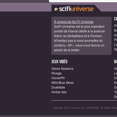
C
À propos de Sci Fi Universe
Pi
SciFi-Universe est le plus important
B
portail de France dédié à la science-
A
fiction au fantastique et à l'horreur.
Pi
N'hésitez pas à nous soumettre du
La
contenu «SF», nous nous ferons un
S
plaisir de le traiter.
Jeux vidéo
B
Grave Seasons
Va
Rivage
L
CloverPit
D
Wild Blue Skies
E
Duskfade
Da
Amber Isle
T
D
Copyright SciFi-Universe.com (1996-2026). All Rights Rese