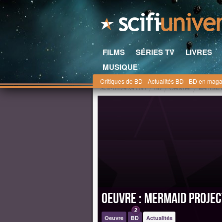
FILMS
SÉRIES TV
LIVRES
MUSIQUE
Critiques de BD
Actualités BD
BD en maga
Scifi-Universe.com
BD
Oeuvres
Mermaid 
Oeuvre : Mermaid Projec
2
Oeuvre
BD
Actualités