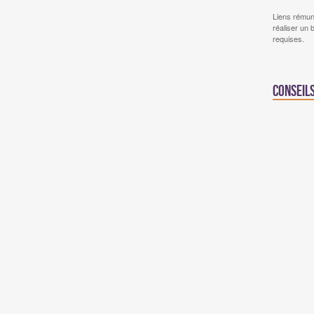
Liens rémun
réaliser un 
requises.
Conseil