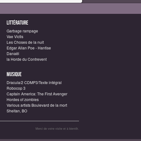
Littérature
Garbage rampage
Vae Victis
Les Choses de la nuit
Edgar Allan Poe - Hantise
Danaël
la Horde du Contrevent
Musique
Dracula/2 CDMP3/Texte intégral
Robocop 3
Captain America: The First Avenger
Hordes of zombies
Various artists Boulevard de la mort
Sheitan, BO
Merci de votre visite et à bientôt.