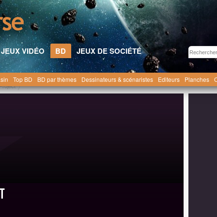
JEUX VIDÉO
BD
JEUX DE SOCIÉTÉ
sin
Top BD
BD par thèmes
Dessinateurs & scénaristes
Editeurs
Planches
C
Project
t