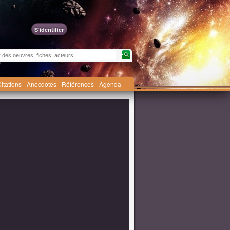
S'identifier
itations
Anecdotes
Références
Agenda