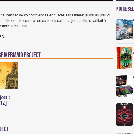
Notre sé
ane Pennac se voit confier des enquêtes sans intérêt jusqu’au jour où
 fille dont le corps a, en outre, disparu. La jeune fille travaillait à
prise spécialisée...
BD.
re Mermaid Project
ect :
012]
ject
Liens rémun