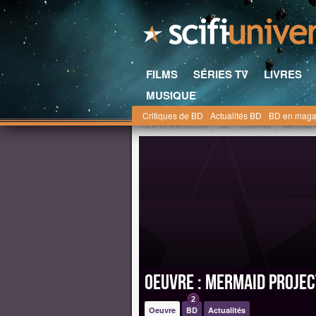
FILMS
SÉRIES TV
LIVRES
MUSIQUE
Critiques de BD
Actualités BD
BD en maga
Scifi-Universe.com
BD
Oeuvres
Mermaid 
Oeuvre : Mermaid Projec
2
Oeuvre
BD
Actualités