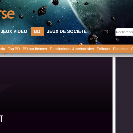
JEUX VIDÉO
BD
JEUX DE SOCIÉTÉ
sin
Top BD
BD par thèmes
Dessinateurs & scénaristes
Editeurs
Planches
C
Project
t