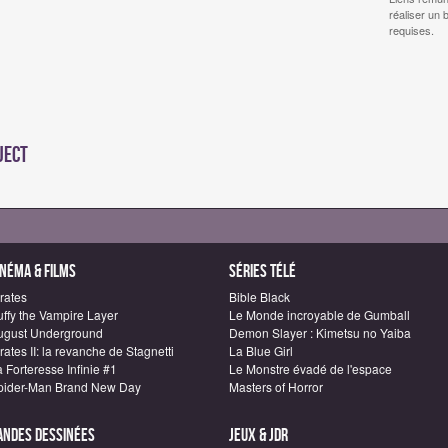
réaliser un 
requises.
ject
inéma & Films
Séries télé
rates
Bible Black
uffy the Vampire Layer
Le Monde incroyable de Gumball
ugust Underground
Demon Slayer : Kimetsu no Yaiba
rates II: la revanche de Stagnetti
La Blue Girl
 Forteresse Infinie #1
Le Monstre évadé de l'espace
pider-Man Brand New Day
Masters of Horror
andes dessinées
Jeux & JDR