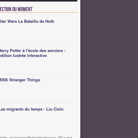
lection du moment
Star Wars La Bataille de Hoth
Herry Potter à l'école des sorciers -
édition lustrée interactive
RISK Stranger Things
Les migrants du temps - Liu Cixin
érés : en tant que Partenaire Amazon, SFU peut