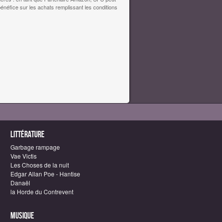
bénéfice sur les achats remplissant les conditions
Littérature
Garbage rampage
Vae Victis
Les Choses de la nuit
Edgar Allan Poe - Hantise
Danaël
la Horde du Contrevent
Musique