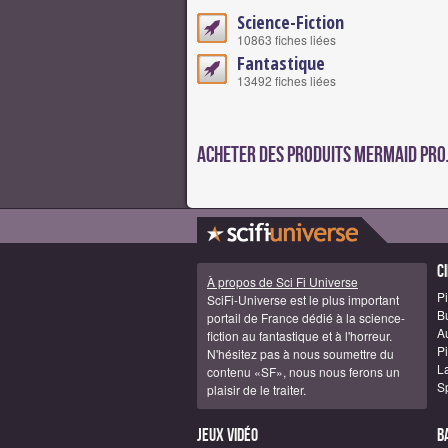
Science-Fiction
10863 fiches liées
Fantastique
13492 fiches liées
Acheter des produits Mermaid Pro
C
À propos de Sci Fi Universe
Pi
SciFi-Universe est le plus important
B
portail de France dédié à la science-
A
fiction au fantastique et à l'horreur.
Pi
N'hésitez pas à nous soumettre du
La
contenu «SF», nous nous ferons un
S
plaisir de le traiter.
Jeux vidéo
B