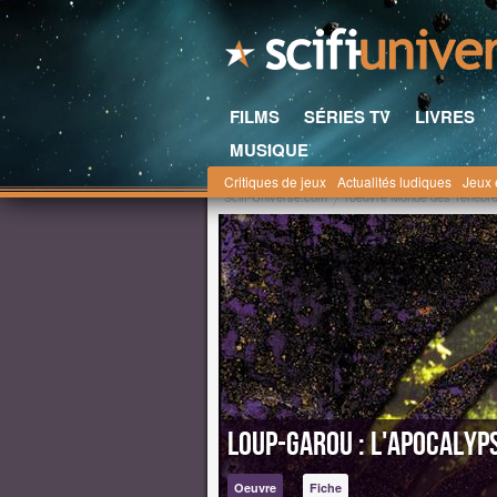
FILMS
SÉRIES TV
LIVRES
MUSIQUE
Critiques de jeux
Actualités ludiques
Jeux 
Scifi-Universe.com
l'oeuvre Monde des Ténèbr
Loup-Garou : L'Apocalyp
Oeuvre
Fiche