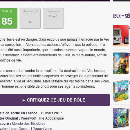
Staff (
1
)
Membres (
0
)
Impatience
Jeux – Sé
Bientôt
85
-
otre Terre est en danger. Gaia est plus que jamais menacée par le Ver
 sa corruption… Alors que les océans s'élèvent, que la pollution n'a
amais été aussi importante, que les catastrophes ravagent le monde,
us incarnez les derniers défenseurs de Gaia, la mère-nature, l'entité
nitrice de vie.
ns son combat contre la corruption et la destruction du Ver, les loup-
rous sont les seules entités capables de protéger Gaia en tentant de
éserver la vie et l'équilibre. Mais la force du Ver réside dans ses vices,
 l'homme est une cible de choix pour ses agents corrupteurs.
► CRITIQUEZ CE JEU DE RÔLE
ate de sortie en France :
15 mars 2017
tre Original :
Werewolf : The Apocalypse
euvre :
Monde des Ténèbres
ycle :
Loup-Garou : L'Apocalypse