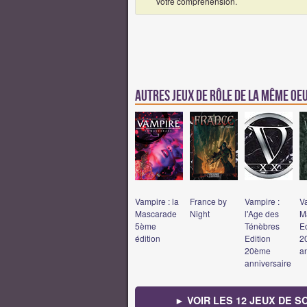
votre compréhension.
Autres jeux de rôle de la même o
Vampire : la
France by
Vampire :
Va
Mascarade
Night
l'Age des
M
5ème
Ténèbres
Ed
édition
Edition
2
20ème
a
anniversaire
► VOIR LES 12 JEUX DE 