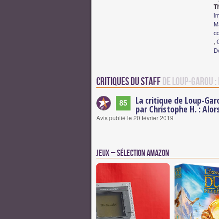
T
im
M
co
,
D
Critiques du staff
de Loup-Garou :
La critique de Loup-Gar
85
par Christophe H. : Alor
Avis publié le 20 février 2019
Jeux – Sélection Amazon