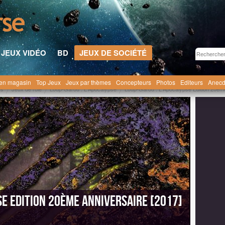
JEUX VIDÉO
BD
JEUX DE SOCIÉTÉ
en magasin
Top Jeux
Jeux par thèmes
Concepteurs
Photos
Editeurs
Anecd
es
Jeux de rôle
Loup-Garou : L'Apocalypse
Loup-Garou : L'Apocalypse Edition 20ème
se Edition 20ème anniversaire [2017]