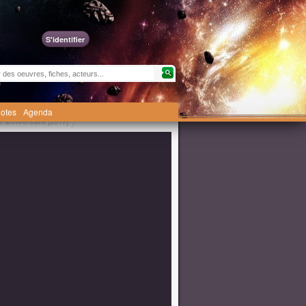
S'identifier
otes
Agenda
 anniversaire [2017]