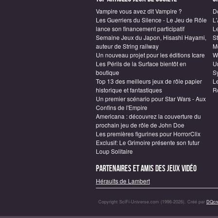
Vampire vous avez dit Vampire ?
D
Les Guerriers du Silence - Le Jeu de Rôle
L
lance son financement participatif
L
Semaine Jeux du Japon, Hisashi Hayami,
S
auteur de String railway
M
Un nouveau projet pour les éditions Icare
W
Les Périls de la Surface bientôt en
Un
boutique
S
Top 13 des meilleurs jeux de rôle papier
L
historique et fantastiques
R
Un premier scénario pour Star Wars - Aux
Confins de l'Empire
Americana : découvrez la couverture du
prochain jeu de rôle de John Doe
Les premières figurines pour HorrorClix
Exclusif: Le Grimoire présente son futur
Loup Solitaire
Partenaires et amis des jeux vidéo
Héraults de Lambert
Copyright SciFi-Universe.com (1996-2026). Créé par
DQcré