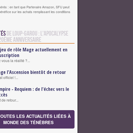
érés : en tant que Partenaire Amazon, SFU peut
bénéfice sur les achats remplissant les conditions
tés
de Loup-Garou : L'Apocalypse
 20ème anniversaire
 jeu de rôle Mage actuellement en
uscription
ous la réalité ?...
ge l'Ascension bientôt de retour
t officiel !...
mpire - Requiem : de l'échec vers le
ccès
 de retour...
TOUTES LES ACTUALITÉS LIÉES À
MONDE DES TÉNÈBRES