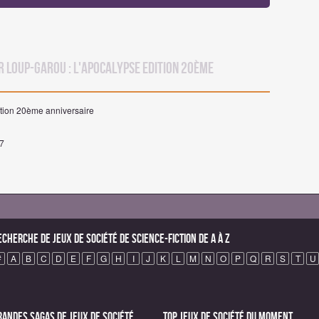
r Loup-Garou : L'Apocalypse Edition 20ème
ition 20ème anniversaire
17
echerche de Jeux de société de science-fiction de A à Z
#
A
B
C
D
E
F
G
H
I
J
K
L
M
N
O
P
Q
R
S
T
U
randes sagas de Jeux de société
Top Jeux de société du moment