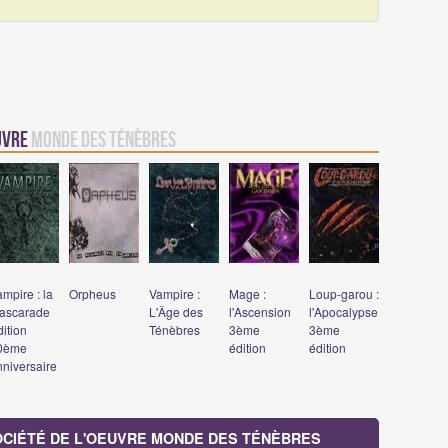
euvre
Monde des Ténèbres
mpire : la
Orpheus
Vampire :
Mage :
Loup-garou :
ascarade
L'Âge des
l'Ascension
l'Apocalypse
ition
Ténèbres
3ème
3ème
0ème
édition
édition
nniversaire
SOCIÉTÉ DE L'OEUVRE MONDE DES TÉNÈBRES