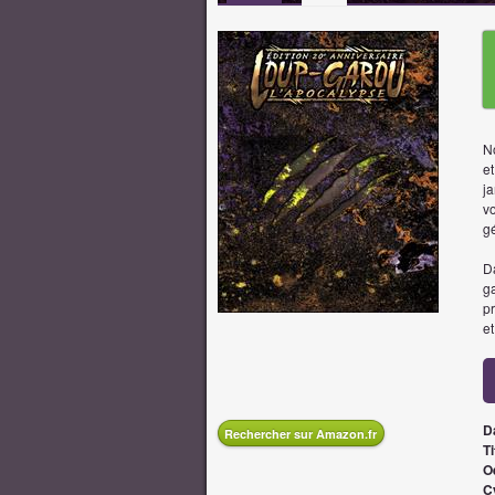
N
et
j
vo
gé
Da
ga
pr
et
D
Rechercher sur Amazon.fr
Ti
O
C