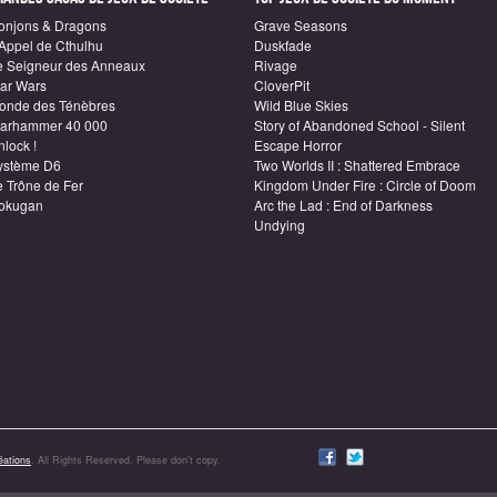
onjons & Dragons
Grave Seasons
'Appel de Cthulhu
Duskfade
e Seigneur des Anneaux
Rivage
tar Wars
CloverPit
onde des Ténèbres
Wild Blue Skies
arhammer 40 000
Story of Abandoned School - Silent
lock !
Escape Horror
ystème D6
Two Worlds II : Shattered Embrace
e Trône de Fer
Kingdom Under Fire : Circle of Doom
okugan
Arc the Lad : End of Darkness
Undying
ations
. All Rights Reserved. Please don’t copy.