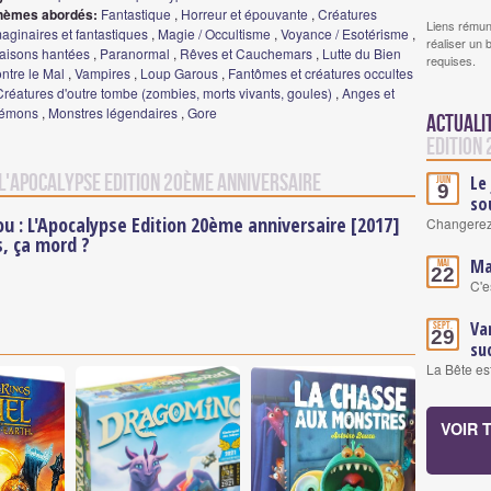
hèmes abordés:
Fantastique
,
Horreur et épouvante
,
Créatures
Liens rémun
aginaires et fantastiques
,
Magie / Occultisme
,
Voyance / Esotérisme
,
réaliser un 
aisons hantées
,
Paranormal
,
Rêves et Cauchemars
,
Lutte du Bien
requises.
ntre le Mal
,
Vampires
,
Loup Garous
,
Fantômes et créatures occultes
Créatures d'outre tombe (zombies, morts vivants, goules)
,
Anges et
émons
,
Monstres légendaires
,
Gore
Actuali
Edition
 L'Apocalypse Edition 20ème anniversaire
Le
Juin
9
so
ou : L'Apocalypse Edition 20ème anniversaire [2017]
Changerez-v
s, ça mord ?
Ma
Mai
22
C'es
Va
Sept.
29
su
La Bête est
VOIR 