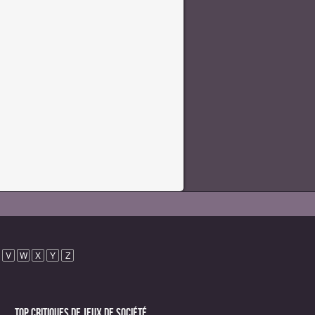
V
W
X
Y
Z
Top critiques de Jeux de société