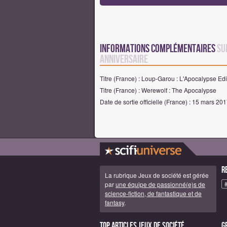
Informations complémentaires
su
anniversaire
Titre (France) : Loup-Garou : L'Apocalypse Ed
Titre (France) : Werewolf : The Apocalypse
Date de sortie officielle (France) : 15 mars 20
R
La rubrique Jeux de société est gérée
par
une équipe de passionné(e)s de
science-fiction, de fantastique et de
fantasy
.
Top articles Jeux de société
G