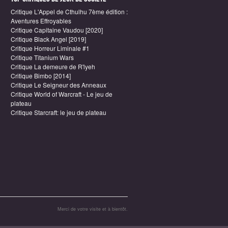
Critique L'Appel de Cthulhu 7ème édition :
Aventures Effroyables
Critique Capitaine Vaudou [2020]
Critique Black Angel [2019]
Critique Horreur Liminale #1
Critique Titanium Wars
Critique La demeure de R'lyeh
Critique Bimbo [2014]
Critique Le Seigneur des Anneaux
Critique World of Warcraft - Le jeu de
plateau
Critique Starcraft: le jeu de plateau
Merci de votre visite et à bientôt.