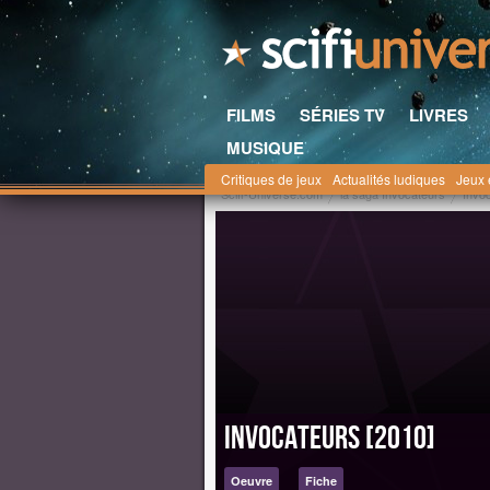
FILMS
SÉRIES TV
LIVRES
MUSIQUE
Critiques de jeux
Actualités ludiques
Jeux 
Scifi-Universe.com
la saga Invocateurs
Invo
Invocateurs [2010]
Oeuvre
Fiche