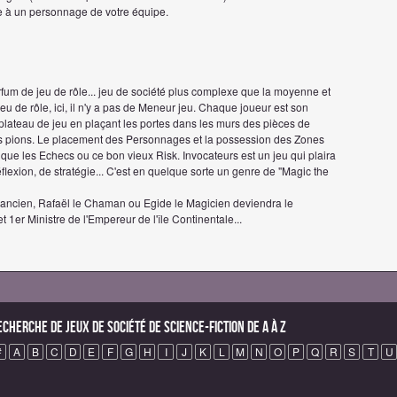
te à un personnage de votre équipe.
um de jeu de rôle... jeu de société plus complexe que la moyenne et
de rôle, ici, il n'y a pas de Meneur jeu. Chaque joueur est son
lateau de jeu en plaçant les portes dans les murs des pièces de
os pions. Le placement des Personnages et la possession des Zones
 que les Echecs ou ce bon vieux Risk. Invocateurs est un jeu qui plaira
flexion, de stratégie... C'est en quelque sorte un genre de "Magic the
mancien, Rafaël le Chaman ou Egide le Magicien deviendra le
 1er Ministre de l'Empereur de l'île Continentale...
echerche de Jeux de société de science-fiction de A à Z
#
A
B
C
D
E
F
G
H
I
J
K
L
M
N
O
P
Q
R
S
T
U