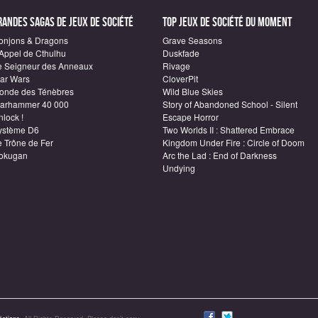
randes sagas de Jeux de société
Top Jeux de société du moment
onjons & Dragons
Grave Seasons
'Appel de Cthulhu
Duskfade
e Seigneur des Anneaux
Rivage
tar Wars
CloverPit
onde des Ténèbres
Wild Blue Skies
arhammer 40 000
Story of Abandoned School - Silent
lock !
Escape Horror
ystème D6
Two Worlds II : Shattered Embrace
e Trône de Fer
Kingdom Under Fire : Circle of Doom
okugan
Arc the Lad : End of Darkness
Undying