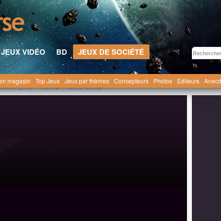
JEUX VIDÉO
BD
JEUX DE SOCIÉTÉ
en magasin
Top Jeux
Jeux par thèmes
Concepteurs
Photos
Editeurs
Anecd
cateurs [2010]
Gamme
Jeu de société