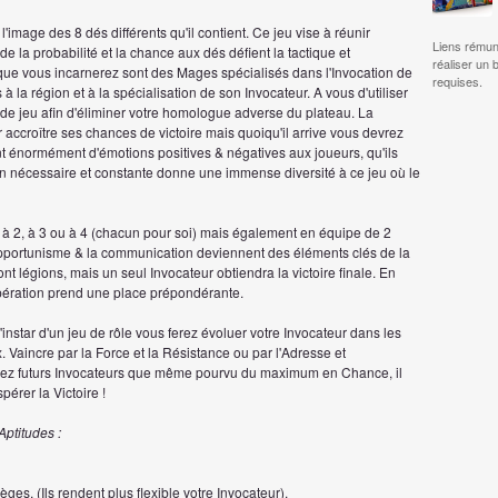
'image des 8 dés différents qu'il contient. Ce jeu vise à réunir
Liens rémun
s de la probabilité et la chance aux dés défient la tactique et
réaliser un 
que vous incarnerez sont des Mages spécialisés dans l'Invocation de
requises.
la région et à la spécialisation de son Invocateur. A vous d'utiliser
de jeu afin d'éliminer votre homologue adverse du plateau. La
 accroître ses chances de victoire mais quoiqu'il arrive vous devrez
t énormément d'émotions positives & négatives aux joueurs, qu'ils
n nécessaire et constante donne une immense diversité à ce jeu où le
t à 2, à 3 ou à 4 (chacun pour soi) mais également en équipe de 2
l'opportunisme & la communication deviennent des éléments clés de la
ront légions, mais un seul Invocateur obtiendra la victoire finale. En
oopération prend une place prépondérante.
instar d'un jeu de rôle vous ferez évoluer votre Invocateur dans les
 Vaincre par la Force et la Résistance ou par l'Adresse et
 sachez futurs Invocateurs que même pourvu du maximum en Chance, il
érer la Victoire !
ptitudes :
lèges. (Ils rendent plus flexible votre Invocateur).