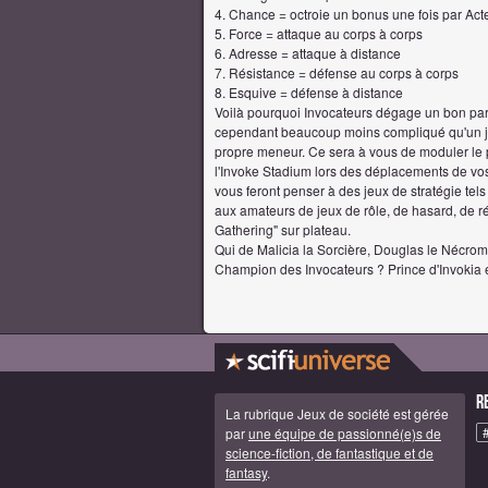
4. Chance = octroie un bonus une fois par Ac
5. Force = attaque au corps à corps
6. Adresse = attaque à distance
7. Résistance = défense au corps à corps
8. Esquive = défense à distance
Voilà pourquoi Invocateurs dégage un bon parf
cependant beaucoup moins compliqué qu'un jeu 
propre meneur. Ce sera à vous de moduler le p
l'Invoke Stadium lors des déplacements de v
vous feront penser à des jeux de stratégie tels
aux amateurs de jeux de rôle, de hasard, de ré
Gathering" sur plateau.
Qui de Malicia la Sorcière, Douglas le Nécro
Champion des Invocateurs ? Prince d'Invokia et
R
La rubrique Jeux de société est gérée
par
une équipe de passionné(e)s de
science-fiction, de fantastique et de
fantasy
.