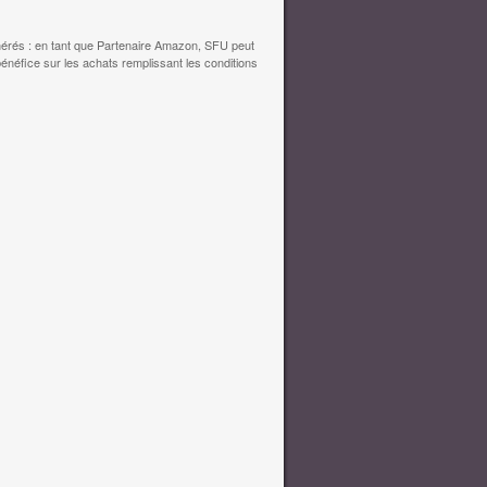
érés : en tant que Partenaire Amazon, SFU peut
bénéfice sur les achats remplissant les conditions