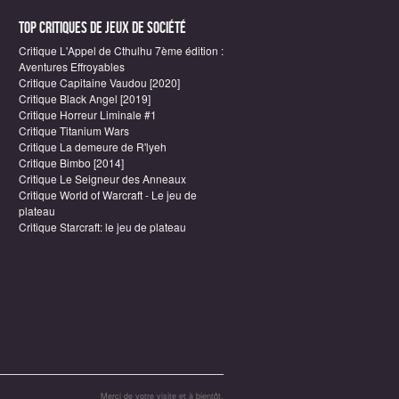
Top critiques de Jeux de société
Critique L'Appel de Cthulhu 7ème édition :
Aventures Effroyables
Critique Capitaine Vaudou [2020]
Critique Black Angel [2019]
Critique Horreur Liminale #1
Critique Titanium Wars
Critique La demeure de R'lyeh
Critique Bimbo [2014]
Critique Le Seigneur des Anneaux
Critique World of Warcraft - Le jeu de
plateau
Critique Starcraft: le jeu de plateau
Merci de votre visite et à bientôt.