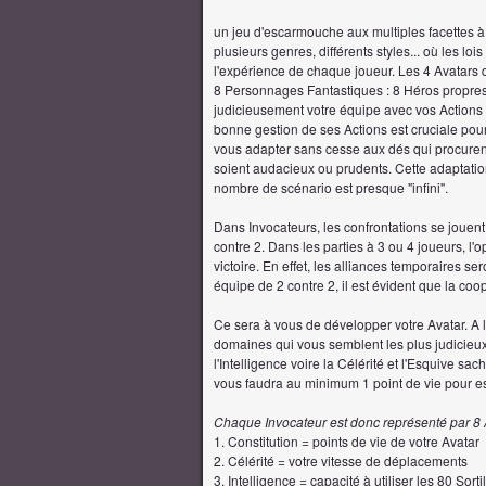
un jeu d'escarmouche aux multiples facettes à l
plusieurs genres, différents styles... où les loi
l'expérience de chaque joueur. Les 4 Avatars 
8 Personnages Fantastiques : 8 Héros propres à 
judicieusement votre équipe avec vos Actions 
bonne gestion de ses Actions est cruciale pour
vous adapter sans cesse aux dés qui procuren
soient audacieux ou prudents. Cette adaptatio
nombre de scénario est presque "infini".
Dans Invocateurs, les confrontations se jouen
contre 2. Dans les parties à 3 ou 4 joueurs, 
victoire. En effet, les alliances temporaires se
équipe de 2 contre 2, il est évident que la c
Ce sera à vous de développer votre Avatar. A l'
domaines qui vous semblent les plus judicieux.
l'Intelligence voire la Célérité et l'Esquive
vous faudra au minimum 1 point de vie pour esp
Chaque Invocateur est donc représenté par 8 A
1. Constitution = points de vie de votre Avatar
2. Célérité = votre vitesse de déplacements
3. Intelligence = capacité à utiliser les 80 Sorti