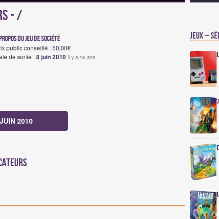
s - /
Jeux – Sé
propos du jeu de société
ix public conseillé : 50,00€
te de sortie :
8 juin 2010
Il y a 16 ans
JUIN 2010
ocateurs