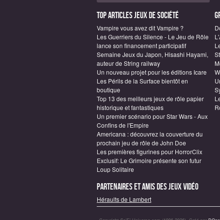
Top articles Jeux de société
G
Vampire vous avez dit Vampire ?
D
Les Guerriers du Silence - Le Jeu de Rôle
L
lance son financement participatif
L
Semaine Jeux du Japon, Hisashi Hayami,
S
auteur de String railway
M
Un nouveau projet pour les éditions Icare
W
Les Périls de la Surface bientôt en
Un
boutique
S
Top 13 des meilleurs jeux de rôle papier
L
historique et fantastiques
R
Un premier scénario pour Star Wars - Aux
Confins de l'Empire
Americana : découvrez la couverture du
prochain jeu de rôle de John Doe
Les premières figurines pour HorrorClix
Exclusif: Le Grimoire présente son futur
Loup Solitaire
Partenaires et amis des jeux vidéo
Héraults de Lambert