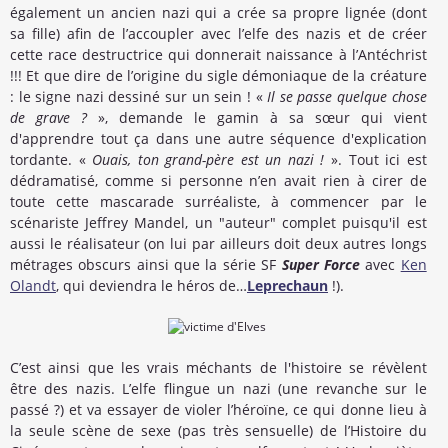
également un ancien nazi qui a crée sa propre lignée (dont
sa fille) afin de l’accoupler avec l’elfe des nazis et de créer
cette race destructrice qui donnerait naissance à l’Antéchrist
!!! Et que dire de l’origine du sigle démoniaque de la créature
: le signe nazi dessiné sur un sein ! «
Il se passe quelque chose
de grave ?
», demande le gamin à sa sœur qui vient
d'apprendre tout ça dans une autre séquence d'explication
tordante. «
Ouais, ton grand-père est un nazi !
». Tout ici est
dédramatisé, comme si personne n’en avait rien à cirer de
toute cette mascarade surréaliste, à commencer par le
scénariste Jeffrey Mandel, un "auteur" complet puisqu'il est
aussi le réalisateur (on lui par ailleurs doit deux autres longs
métrages obscurs ainsi que la série SF
Super Force
avec
Ken
Olandt
, qui deviendra le héros de…
Leprechaun
!).
C’est ainsi que les vrais méchants de l'histoire se révèlent
être des nazis. L’elfe flingue un nazi (une revanche sur le
passé ?) et va essayer de violer l’héroïne, ce qui donne lieu à
la seule scène de sexe (pas très sensuelle) de l’Histoire du