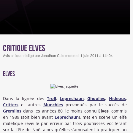
Critique Elves
Avis critique rédigé par Jonathan C. le mercredi 1 juin 2011 à 14h04
elves
Dans la lignée des
Troll
,
Leprechaun
,
Ghoulies
,
Hideous
,
Critters
et autres
Munchies
provoqués par le succès de
Gremlins
dans les années 80, le moins connu
Elves
, commis
en 1989 (soit bien avant
Leprechaun
), met en scène un elfe
maléfique réveillé par erreur par trois poufiasses vociférant
sur la fête de Noël alors qu’elles s’amusaient à pratiquer un