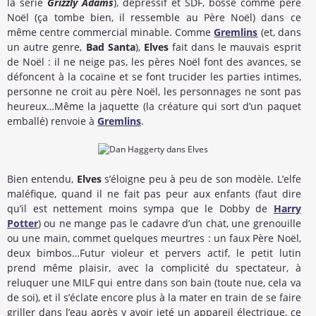
la série
Grizzly Adams
), dépressif et SDF, bosse comme père
Noël (ça tombe bien, il ressemble au Père Noël) dans ce
même centre commercial minable. Comme
Gremlins
(et, dans
un autre genre,
Bad Santa
),
Elves
fait dans le mauvais esprit
de Noël : il ne neige pas, les pères Noël font des avances, se
défoncent à la cocaïne et se font trucider les parties intimes,
personne ne croit au père Noël, les personnages ne sont pas
heureux…Même la jaquette (la créature qui sort d’un paquet
emballé) renvoie à
Gremlins
.
Bien entendu,
Elves
s’éloigne peu à peu de son modèle. L’elfe
maléfique, quand il ne fait pas peur aux enfants (faut dire
qu’il est nettement moins sympa que le Dobby de
Harry
Potter
) ou ne mange pas le cadavre d’un chat, une grenouille
ou une main, commet quelques meurtres : un faux Père Noël,
deux bimbos…Futur violeur et pervers actif, le petit lutin
prend même plaisir, avec la complicité du spectateur, à
reluquer une MILF qui entre dans son bain (toute nue, cela va
de soi), et il s’éclate encore plus à la mater en train de se faire
griller dans l’eau après y avoir jeté un appareil électrique, ce