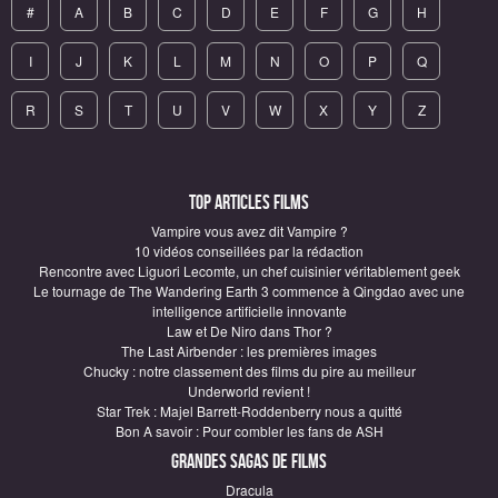
#
A
B
C
D
E
F
G
H
I
J
K
L
M
N
O
P
Q
R
S
T
U
V
W
X
Y
Z
Top articles Films
Vampire vous avez dit Vampire ?
10 vidéos conseillées par la rédaction
Rencontre avec Liguori Lecomte, un chef cuisinier véritablement geek
Le tournage de The Wandering Earth 3 commence à Qingdao avec une
intelligence artificielle innovante
Law et De Niro dans Thor ?
The Last Airbender : les premières images
Chucky : notre classement des films du pire au meilleur
Underworld revient !
Star Trek : Majel Barrett-Roddenberry nous a quitté
Bon A savoir : Pour combler les fans de ASH
Grandes sagas de Films
Dracula