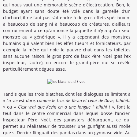
qui nous vaut une mémorable scène d’électrocution. Bon, le
budget ayant sans doute été volé dans la gamelle d’un
clochard, il ne faut pas s’attendre à de gros effets spéciaux ni
à beaucoup de sang ni à beaucoup de créatures, d’ailleurs
contrairement à ce qu’annonce la jaquette il n’y a qu’un seul
monstre au « générique ». Il y a cependant des monstres
humains qui valent bien les elfes tueurs et fornicateurs, par
exemple la mère qui noie le pauvre chat dans les toilettes
sans aucune raison, le gros porc de faux Père Noël (pas l’ex
inspecteur, l’autre), ou encore le grand-père qui se révèle
particulièrement dégueulasse.
Tandis que les trois biatches, dont les dialogues se limitent à
«
La vie est dure, comme le truc de Kevin et celui de Dave, hihihihi
» ou «
C’est vrai que Kevin en a une longue ? hihihi !
», font la
teuf dans le centre commercial dans lequel bosse l’ancien
inspecteur Père Noël, des gangsters débarquent, ce qui
permet au réalisateur de trousser une gunfight aussi molle
que si Derrick flinguait des pandas dans un gymnase vide. Au