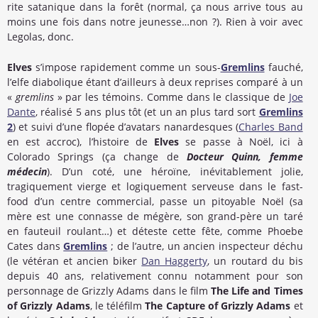
rite satanique dans la forêt (normal, ça nous arrive tous au
moins une fois dans notre jeunesse…non ?). Rien à voir avec
Legolas, donc.
Elves
s’impose rapidement comme un sous-
Gremlins
fauché,
l’elfe diabolique étant d’ailleurs à deux reprises comparé à un
«
gremlins
» par les témoins. Comme dans le classique de
Joe
Dante
, réalisé 5 ans plus tôt (et un an plus tard sort
Gremlins
2
) et suivi d’une flopée d’avatars nanardesques (
Charles Band
en est accroc), l’histoire de
Elves
se passe à Noël, ici à
Colorado Springs (ça change de
Docteur Quinn, femme
médecin
). D’un coté, une héroïne, inévitablement jolie,
tragiquement vierge et logiquement serveuse dans le fast-
food d’un centre commercial, passe un pitoyable Noël (sa
mère est une connasse de mégère, son grand-père un taré
en fauteuil roulant…) et déteste cette fête, comme Phoebe
Cates dans
Gremlins
; de l’autre, un ancien inspecteur déchu
(le vétéran et ancien biker
Dan Haggerty
, un routard du bis
depuis 40 ans, relativement connu notamment pour son
personnage de Grizzly Adams dans le film
The Life and Times
of Grizzly Adams
, le téléfilm
The Capture of Grizzly Adams
et