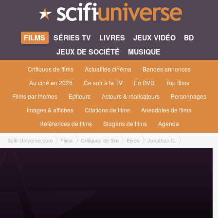
FILMS
SÉRIES TV
LIVRES
JEUX VIDÉO
BD
JEUX DE SOCIÉTÉ
MUSIQUE
Critiques de films
Actualités cinéma
Bandes annonces
Au ciné en 2026
Ce soir à la TV
En DVD
Top films
Films par thèmes
Editeurs
Acteurs & réalisateurs
Personnages
Images & affiches
Citations de films
Anecdotes de films
Références de films
Slogans de films
Agenda
Scifi-Universe.com
Films
Critiques de film
Elves
Jonathan C.