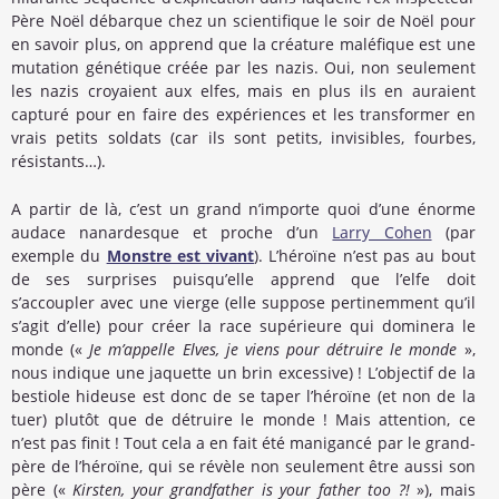
Père Noël débarque chez un scientifique le soir de Noël pour
en savoir plus, on apprend que la créature maléfique est une
mutation génétique créée par les nazis. Oui, non seulement
les nazis croyaient aux elfes, mais en plus ils en auraient
capturé pour en faire des expériences et les transformer en
vrais petits soldats (car ils sont petits, invisibles, fourbes,
résistants…).
A partir de là, c’est un grand n’importe quoi d’une énorme
audace nanardesque et proche d’un
Larry Cohen
(par
exemple du
Monstre est vivant
). L’héroïne n’est pas au bout
de ses surprises puisqu’elle apprend que l’elfe doit
s’accoupler avec une vierge (elle suppose pertinemment qu’il
s’agit d’elle) pour créer la race supérieure qui dominera le
monde («
Je m’appelle Elves, je viens pour détruire le monde
»,
nous indique une jaquette un brin excessive) ! L’objectif de la
bestiole hideuse est donc de se taper l’héroïne (et non de la
tuer) plutôt que de détruire le monde ! Mais attention, ce
n’est pas finit ! Tout cela a en fait été manigancé par le grand-
père de l’héroïne, qui se révèle non seulement être aussi son
père («
Kirsten, your grandfather is your father too ?!
»), mais