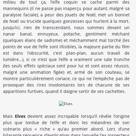
milieu de tout ça, l’elfe coquin se cache parmi des
mannequins (il ne passe pas inaperçu pour autant, malgré sa
paralysie faciale), a peur des jouets de Noël, met un bonnet
de Noël ou trucide quelques gonzesses qui hurlent à la mort.
Jusqu’ici, rien de transcendant, nous sommes devant un
nanar banal, ennuyeux, potache, gentiment méchant
(quelques élans de sadisme) et méchamment mal torché (les
points de vue de l’elfe sont illisibles, la majeure partie du film
est dans l’obscurité, c’est plan-plan, aucun travail de
lumière…), si ce n’est que l’elfe a vraiment une sale tronche
(les seuls effets spéciaux sont pour lui et sont assez réussis,
malgré une animation figée) et, armé de son couteau, se
montre particulièrement coriace, ce qui ne l’empêche pas de
provoquer des rires involontaires lors de chacune de ses
apparitions furtives, quand il daigne sortir de ses cachettes.
Mais
Elves
devient assez incroyable lorsqu’il révèle l’origine
plus que tordue de l’elfe et donc les méandres de son
scénario plus « riche » qu’au premier abord. Lors d’une
hilarante séquence d’explication dans laquelle l’ex inspecteur