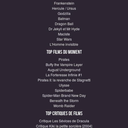
Frankenstein
Hercule / Ursus
Godzilla
Batman
Dragon Ball
Dr Jekyll et Mr Hyde
Maciste
Star Wars
L'Homme invisible
Top Films du moment
Pirates
Buffy the Vampire Layer
August Underground
La Forteresse Infinie #1
Pirates II: la revanche de Stagnetti
Ulysse
Spiderbabe
Spider-Man Brand New Day
Beneath the Storm
Womb Raider
Top critiques de Films
Critique Les Sévices de Dracula
Critique Kiki la petite sorcière [2004]