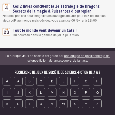
Ces 2 livres concluent la 2e Tétralogie de Dragons:
Fév.
4
Secrets de la magie & Puissances d'outreplan
Ne ratez pas ces deux magnifiques ouvrages de JdR pour la 5 éd. du plus
vieux JdR au monde mais décidez vous avant ce 06 février à 22h00
Tout le monde veut devenir un Cats !
Jan.
23
Du nouveau dans la gamme de jdr la plus miaou !
La rubrique Jeux de société est gérée par
une équipe de passionné(e)s de
science-fiction, de fantastique et de fantasy
.
Recherche de Jeux de société de science-fiction de A à Z
#
A
B
C
D
E
F
G
H
I
J
K
L
M
N
O
P
Q
R
S
T
U
V
W
X
Y
Z