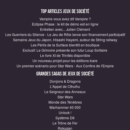
Top articles Jeux de société
Vampire vous avez dit Vampire ?
Eclipse Phase : le kit de démo est en ligne
Entretien avec... Julien Clément
Les Guerriers du Silence - Le Jeu de Rôle lance son financement participatif
Semaine Jeux du Japon, Hisashi Hayami, auteur de String railway
Les Périls de la Surface bientôt en boutique
Exclusif: Le Grimoire présente son futur Loup Solitaire
Le livre XI de Trinités disponible
Un nouveau projet pour les éditions Icare
Un premier scénario pour Star Wars - Aux Confins de l'Empire
Grandes sagas de Jeux de société
Donjons & Dragons
L'Appel de Cthulhu
Le Seigneur des Anneaux
Star Wars
Monde des Ténèbres
Warhammer 40 000
Unlock !
Système D6
Le Trône de Fer
Rokugan