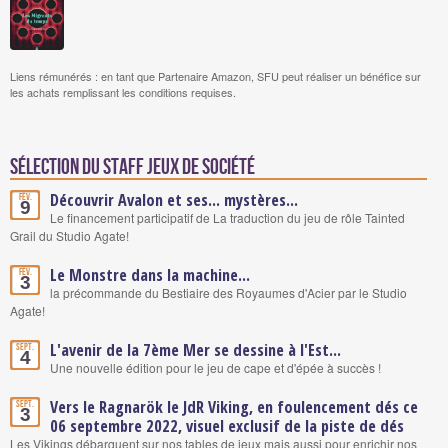
Liens rémunérés : en tant que Partenaire Amazon, SFU peut réaliser un bénéfice sur
les achats remplissant les conditions requises.
Sélection du staff Jeux de société
Découvrir Avalon et ses... mystères...
Fév.
9
Le financement participatif de La traduction du jeu de rôle Tainted
Grail du Studio Agate!
Le Monstre dans la machine...
Fév.
3
la précommande du Bestiaire des Royaumes d'Acier par le Studio
Agate!
L'avenir de la 7ème Mer se dessine à l'Est...
Sept.
4
Une nouvelle édition pour le jeu de cape et d'épée à succès !
Vers le Ragnarök le JdR Viking, en foulencement dés ce
Sept.
3
06 septembre 2022, visuel exclusif de la piste de dés
Les Vikings débarquent sur nos tables de jeux mais aussi pour enrichir nos