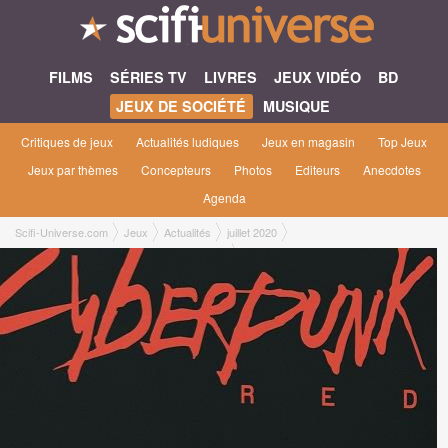
FILMS
SÉRIES TV
LIVRES
JEUX VIDÉO
BD
JEUX DE SOCIÉTÉ
MUSIQUE
Critiques de jeux
Actualités ludiques
Jeux en magasin
Top Jeux
Jeux par thèmes
Concepteurs
Photos
Editeurs
Anecdotes
Agenda
Scifi-Universe.com
Jeux
Actualités
juillet 2020
Nouvelle édition de Cyberpunk le jeu de rôle