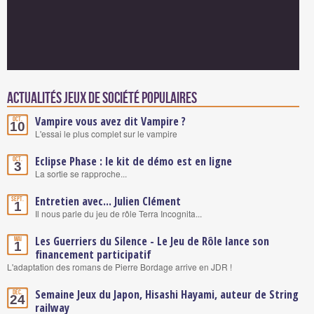
Actualités Jeux de société populaires
Vampire vous avez dit Vampire ?
Oct.
10
L'essai le plus complet sur le vampire
Eclipse Phase : le kit de démo est en ligne
Oct.
3
La sortie se rapproche...
Entretien avec... Julien Clément
Sept.
1
Il nous parle du jeu de rôle Terra Incognita...
Les Guerriers du Silence - Le Jeu de Rôle lance son
Mai
1
financement participatif
L'adaptation des romans de Pierre Bordage arrive en JDR !
Semaine Jeux du Japon, Hisashi Hayami, auteur de String
Déc.
24
railway