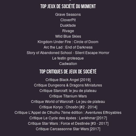
Top Jeux de société du moment
Grave Seasons
CloverPit
Duskfade
Rivage
Wild Blue Skies
Kingdom Under Fire : Circle of Doom
Arc the Lad : End of Darkness
Story of Abandoned School - Silent Escape Horror
Le festin grotesque
Cadwallon
Top critiques de Jeux de société
Critique Black Angel [2019]
Critique Dungeons & Dragons Miniatures
Critique Starcraft: le jeu de plateau
Critique Titanium Wars
Critique World of Warcraft - Le jeu de plateau
Critique Koryo : Chosŏn [#2 - 2014]
Critique L'Appel de Cthulhu 7ème édition : Aventures Effroyables
Critique Le Cycle des épées : Lankhmar [2017]
Critique Star Wars : Force et Destinée [#3 - 2017]
Critique Carcassonne Star Wars [2017]