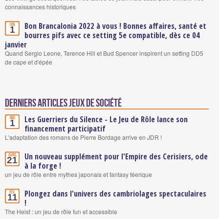
connaissances historiques
Bon Brancalonia 2022 à vous ! Bonnes affaires, santé et
Jan.
1
bourres pifs avec ce setting 5e compatible, dès ce 04
janvier
Quand Sergio Leone, Terence Hill et Bud Spencer inspirent un setting DD5
de cape et d'épée
Derniers articles Jeux de société
Les Guerriers du Silence - Le Jeu de Rôle lance son
Mai
1
financement participatif
L'adaptation des romans de Pierre Bordage arrive en JDR !
Un nouveau supplément pour l'Empire des Cerisiers, ode
Avril
21
à la forge !
un jeu de rôle entre mythes japonais et fantasy féerique
Plongez dans l'univers des cambriolages spectaculaires
Fév.
11
!
The Heist : un jeu de rôle fun et accessible