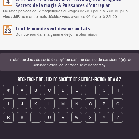
4
Secrets de la magie & Puissances d'outreplan
Ne ratez pas ces deux magnifiques ouvrages de JdR pour la 5 éd. du plus
vieux JdR au monde mais décidez vous avant ce 06 février à 22h00
Tout le monde veut devenir un Cats !
Jan.
23
Du nouveau dans la gamme de jdr la plus miaou !
La rubrique Jeux de société est gérée par
une équipe de passionné(e)s de
science-fiction, de fantastique et de fantasy
.
Recherche de Jeux de société de science-fiction de A à Z
#
A
B
C
D
E
F
G
H
I
J
K
L
M
N
O
P
Q
R
S
T
U
V
W
X
Y
Z