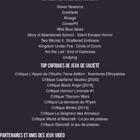
Grave Seasons
Duskfade
Rivage
CloverPit
Wild Blue Skies
Story of Abandoned School - Silent Escape Horror
Two Worlds II : Shattered Embrace
Kingdom Under Fire : Circle of Doom
Arc the Lad : End of Darkness
Undying
Top critiques de Jeux de société
Critique L'Appel de Cthulhu 7ème édition : Aventures Effroyables
Critique Capitaine Vaudou [2020]
Critique Black Angel [2019]
Critique Horreur Liminale #1
Critique Titanium Wars
Critique La demeure de R'lyeh
Critique Bimbo [2014]
Critique Le Seigneur des Anneaux
Critique World of Warcraft - Le jeu de plateau
Critique Starcraft: le jeu de plateau
Partenaires et amis des jeux vidéo