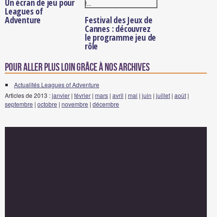
Un écran de jeu pour
Leagues of
Adventure
Festival des Jeux de
Cannes : découvrez
le programme jeu de
rôle
Pour aller plus loin grâce à nos archives
Actualités Leagues of Adventure
Articles de 2013 :
janvier
|
février
|
mars
|
avril
|
mai
|
juin
|
juillet
|
août
|
septembre
|
octobre
|
novembre
|
décembre