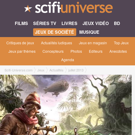
FILMS
SÉRIES TV
LIVRES
JEUX VIDÉO
BD
JEUX DE SOCIÉTÉ
MUSIQUE
Critiques de jeux
Actualités ludiques
Jeux en magasin
Top Jeux
Jeux par thèmes
Concepteurs
Photos
Editeurs
Anecdotes
Agenda
Scifi-Universe.com
Jeux
Actualités
juillet 2013
Leagues of Adventure en approche