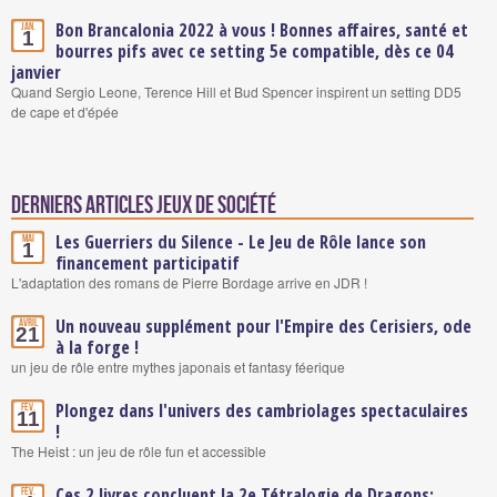
Bon Brancalonia 2022 à vous ! Bonnes affaires, santé et
Jan.
1
bourres pifs avec ce setting 5e compatible, dès ce 04
janvier
Quand Sergio Leone, Terence Hill et Bud Spencer inspirent un setting DD5
de cape et d'épée
Derniers articles Jeux de société
Les Guerriers du Silence - Le Jeu de Rôle lance son
Mai
1
financement participatif
L'adaptation des romans de Pierre Bordage arrive en JDR !
Un nouveau supplément pour l'Empire des Cerisiers, ode
Avril
21
à la forge !
un jeu de rôle entre mythes japonais et fantasy féerique
Plongez dans l'univers des cambriolages spectaculaires
Fév.
11
!
The Heist : un jeu de rôle fun et accessible
Ces 2 livres concluent la 2e Tétralogie de Dragons:
Fév.