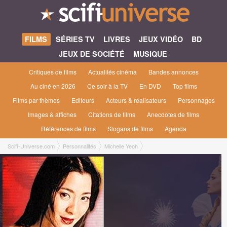
FILMS
SÉRIES TV
LIVRES
JEUX VIDÉO
BD
JEUX DE SOCIÉTÉ
MUSIQUE
Critiques de films
Actualités cinéma
Bandes annonces
Au ciné en 2026
Ce soir à la TV
En DVD
Top films
Films par thèmes
Editeurs
Acteurs & réalisateurs
Personnages
Images & affiches
Citations de films
Anecdotes de films
Références de films
Slogans de films
Agenda
Scifi-Universe.com
Personnalités
Michelle Yeoh