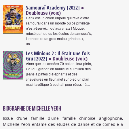
Samouraï Academy [2022]
●
Doubleuse (voix)
Hank est un chien enjoué qui rêve d’être
samouraï dans un monde où ce privilège
n’est réservé… qu’aux chats ! Moqué,
refusé par toutes les écoles de samouraïs,
il rencontre un gros matou grincheux,
un…
Les Minions 2 : Il était une fois
Gru [2022]
● Doubleuse (voix)
Alors que les années 70 battent leur plein,
Gru qui grandit en banlieue au milieu des
jeans à pattes d’éléphants et des
chevelures en fleur, met sur pied un plan
machiavélique à souhait pour réussir à…
Biographie de Michelle Yeoh
Issue d'une famille d'une famille chinoise anglophone,
Michelle Yeoh entame des études de danse et de comédie à