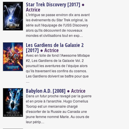
Star Trek Discovery [2017]
●
Actrice
L'intrigue se passe environ dix ans avant
les événements du Star Trek original, la
série suit l'équipage de l'USS Discovery
alors qu'ils découvrent de nouveaux
mondes et civilisations tout en exp…
Les Gardiens de la Galaxie 2
[2017]
● Actrice
Avec en toile de fond l’Awesome Mixtape
#2, Les Gardiens de la Galaxie Vol. 2
poursuit les aventures de l’équipe alors
qu’ils traversent les confins du cosmos.
Les Gardiens doivent se battre pour que
…
Babylon A.D. [2008]
● Actrice
Dans un futur proche ravagé par la guerre
et en proie à l'anarchie. Hugo Cornelius
Toorop est un mercenaire chargé
d'escorter de la Russie au Canada une
jeune femme nommé Marie. Au cours de
leur périp…