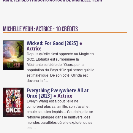
Michelle Yeoh : Actrice - 10 crédits
Wicked: For Good [2025]
●
Actrice
Depuis qu'elle s'est opposée au Magicien
d'Oz, Elphaba est surnommée la
Méchante sorcière de l'Ouest par la
population du Pays d'Oz qui pense qu'elle
est maléfique. De son côté, Glinda est
devenu la f…
Everything Everywhere All at
Once [2023]
● Actrice
Evelyn Wang est à bout : elle ne
comprend plus sa famille, son travail et
croule sous les impôts… Soudain, elle se
retrouve plongée dans le multivers, des
mondes parallèles où elle explore toutes
les …