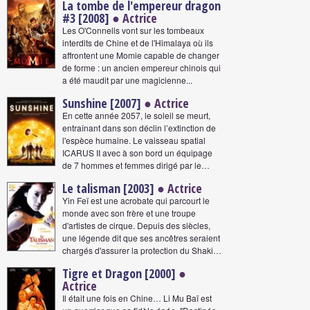
La tombe de l'empereur dragon
#3 [2008]
● Actrice
Les O'Connells vont sur les tombeaux
interdits de Chine et de l'Himalaya où ils
affrontent une Momie capable de changer
de forme : un ancien empereur chinois qui
a été maudit par une magicienne...
Sunshine [2007]
● Actrice
En cette année 2057, le soleil se meurt,
entraînant dans son déclin l’extinction de
l'espèce humaine. Le vaisseau spatial
ICARUS II avec à son bord un équipage
de 7 hommes et femmes dirigé par le…
Le talisman [2003]
● Actrice
Yin Feï est une acrobate qui parcourt le
monde avec son frère et une troupe
d'artistes de cirque. Depuis des siècles,
une légende dit que ses ancêtres seraient
chargés d'assurer la protection du Shaki…
Tigre et Dragon [2000]
●
Actrice
Il était une fois en Chine… Li Mu Baï est