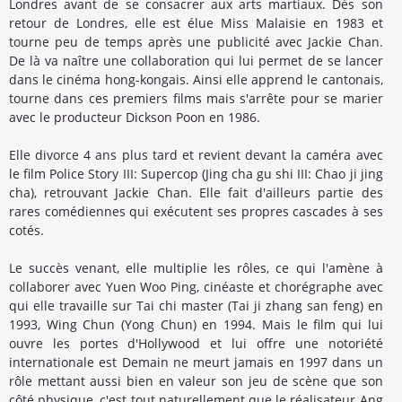
Londres avant de se consacrer aux arts martiaux. Dès son
retour de Londres, elle est élue Miss Malaisie en 1983 et
tourne peu de temps après une publicité avec Jackie Chan.
De là va naître une collaboration qui lui permet de se lancer
dans le cinéma hong-kongais. Ainsi elle apprend le cantonais,
tourne dans ces premiers films mais s'arrête pour se marier
avec le producteur Dickson Poon en 1986.
Elle divorce 4 ans plus tard et revient devant la caméra avec
le film Police Story III: Supercop (Jing cha gu shi III: Chao ji jing
cha), retrouvant Jackie Chan. Elle fait d'ailleurs partie des
rares comédiennes qui exécutent ses propres cascades à ses
cotés.
Le succès venant, elle multiplie les rôles, ce qui l'amène à
collaborer avec Yuen Woo Ping, cinéaste et chorégraphe avec
qui elle travaille sur Tai chi master (Tai ji zhang san feng) en
1993, Wing Chun (Yong Chun) en 1994. Mais le film qui lui
ouvre les portes d'Hollywood et lui offre une notoriété
internationale est Demain ne meurt jamais en 1997 dans un
rôle mettant aussi bien en valeur son jeu de scène que son
côté physique, c'est tout naturellement que le réalisateur Ang