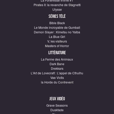
La Forteresse Infinie #1
Pirates II: la revanche de Stagnetti
Ulysse
Séries télé
Bible Black
Le Monde incroyable de Gumball
Demon Slayer : Kimetsu no Yaiba
La Blue Girl
V, les visiteurs
Masters of Horror
Littérature
La Ferme des Animaux
Dark Bane
Drekkars
L'Art de Lovecraft : L'appel de Cthulhu
Vae Victis
la Horde du Contrevent
Jeux vidéo
Grave Seasons
Duskfade