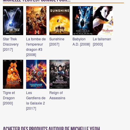
Star Trek
La tombe de
Sunshine
Babylon
Le talisman
Discovery
l'empereur
[2007]
A.D. [2008]
[2003]
[2017]
dragon #3
[2008]
Tigre et
Les
Reign of
Dragon
Gardiens de
Assassins
[2000]
la Galaxie 2
[2017]
Acheter des produits autour de Michelle Yeoh