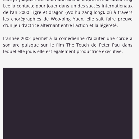
Lee la contacte pour jouer dans un des succès internationaux
de l'an 2000 Tigre et dragon (Wo hu zang long), où à travers
les chorégraphies de Woo-ping Yuen, elle sait faire preuve
d'un jeu d'actrice alternant entre l'action et la légèreté.
L'année 2002 permet à la comédienne d'ajouter une corde à
son arc puisque sur le film The Touch de Peter Pau dans
lequel elle joue, elle est également productrice exécutive.