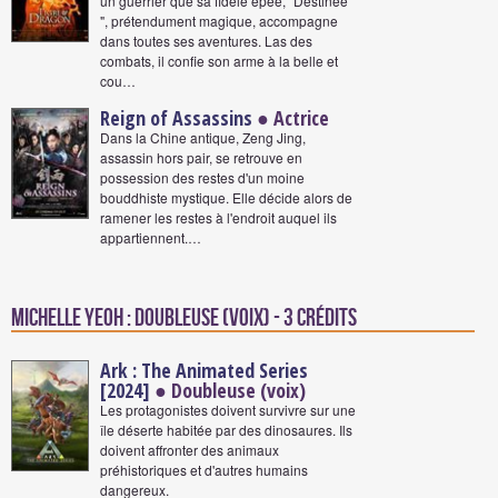
un guerrier que sa fidèle épée, "Destinée
", prétendument magique, accompagne
dans toutes ses aventures. Las des
combats, il confie son arme à la belle et
cou…
Reign of Assassins
● Actrice
Dans la Chine antique, Zeng Jing,
assassin hors pair, se retrouve en
possession des restes d'un moine
bouddhiste mystique. Elle décide alors de
ramener les restes à l'endroit auquel ils
appartiennent.…
Michelle Yeoh : Doubleuse (voix) - 3 crédits
Ark : The Animated Series
[2024]
● Doubleuse (voix)
Les protagonistes doivent survivre sur une
île déserte habitée par des dinosaures. Ils
doivent affronter des animaux
préhistoriques et d'autres humains
dangereux.