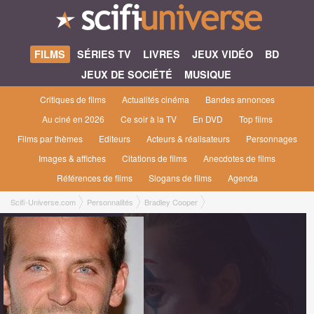
FILMS
SÉRIES TV
LIVRES
JEUX VIDÉO
BD
JEUX DE SOCIÉTÉ
MUSIQUE
Critiques de films
Actualités cinéma
Bandes annonces
Au ciné en 2026
Ce soir à la TV
En DVD
Top films
Films par thèmes
Editeurs
Acteurs & réalisateurs
Personnages
Images & affiches
Citations de films
Anecdotes de films
Références de films
Slogans de films
Agenda
Scifi-Universe.com
Personnalités
Bradley Cooper