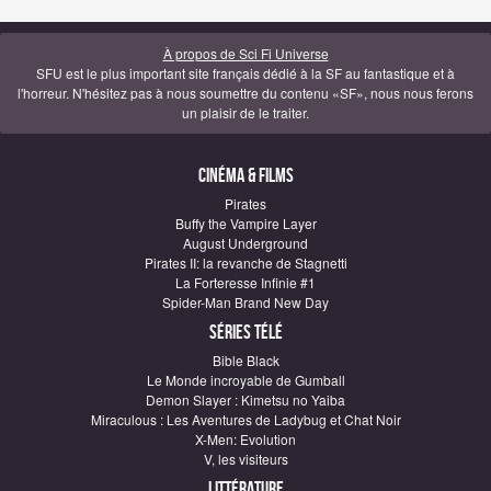
À propos de Sci Fi Universe
SFU est le plus important site français dédié à la SF au fantastique et à
l'horreur. N'hésitez pas à nous soumettre du contenu «SF», nous nous ferons
un plaisir de le traiter.
Cinéma & Films
Pirates
Buffy the Vampire Layer
August Underground
Pirates II: la revanche de Stagnetti
La Forteresse Infinie #1
Spider-Man Brand New Day
Séries télé
Bible Black
Le Monde incroyable de Gumball
Demon Slayer : Kimetsu no Yaiba
Miraculous : Les Aventures de Ladybug et Chat Noir
X-Men: Evolution
V, les visiteurs
Littérature