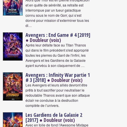
et en quête de sérénité, sa retraite est
interrompue par un tueur galactique
connu sous le nom de Gorr, qui s’est
donné pour mission d’exterminer tous les
di…
Avengers : End Game # 4 [2019]
● Doubleur (voix)
Après leur défaite face au Titan Thanos
qui dans le film précédent s'est approprié
toutes les pierres du Gant de l'infini, les
Avengers et les Gardiens de la Galaxie
ayant survécu à son claquement de …
Avengers : Infinity War partie 1
# 3 [2018]
● Doubleur (voix)
Les Avengers et leurs alliés devront être
prêts à tout sacrifier pour neutraliser le
redoutable Thanos avant que son attaque
éclair ne conduise à la destruction
complète de l’univers.
Les Gardiens de la Galaxie 2
[2017]
● Doubleur (voix)
Avec en toile de fond l’Awesome Mixtape