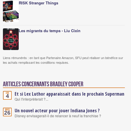
RISK Stranger Things
Les migrants du temps - Liu Cixin
Liens rémunérés : en tant que Partenaire Amazon, SFU peut réaliser un bénéfice sur
les achats remplissant les conditions requises.
Articles concernants Bradley Cooper
Et si Lex Luthor apparaissait dans le prochain Superman
Jan.
4
Qui l'interprèterait ?...
Un nouvel acteur pour jouer Indiana Jones ?
Mars
26
Disney envisagerait-il de relancer à neuf la franchise ?