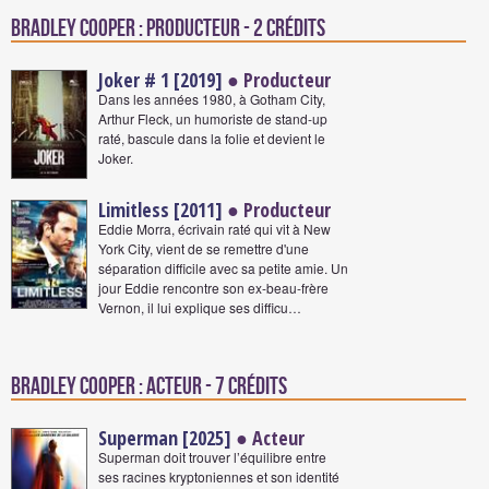
Bradley Cooper : Producteur - 2 crédits
Joker # 1 [2019]
● Producteur
Dans les années 1980, à Gotham City,
Arthur Fleck, un humoriste de stand‐up
raté, bascule dans la folie et devient le
Joker.
Limitless [2011]
● Producteur
Eddie Morra, écrivain raté qui vit à New
York City, vient de se remettre d'une
séparation difficile avec sa petite amie. Un
jour Eddie rencontre son ex-beau-frère
Vernon, il lui explique ses difficu…
Bradley Cooper : Acteur - 7 crédits
Superman [2025]
● Acteur
Superman doit trouver l’équilibre entre
ses racines kryptoniennes et son identité