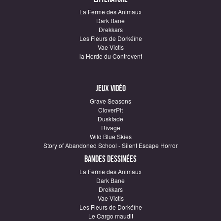
La Ferme des Animaux
Dark Bane
Drekkars
Les Fleurs de Dorkéïne
Vae Victis
la Horde du Contrevent
Jeux vidéo
Grave Seasons
CloverPit
Duskfade
Rivage
Wild Blue Skies
Story of Abandoned School - Silent Escape Horror
Bandes dessinées
La Ferme des Animaux
Dark Bane
Drekkars
Vae Victis
Les Fleurs de Dorkéïne
Le Cargo maudit