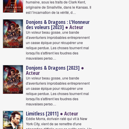
humaine, sous les traits de Clark Kent,
originaire de Smallville, dans le Kansas. Il
est l’incarnation de la vérité, d…
Donjons & Dragons : L'Honneur
des voleurs [2023]
● Acteur
Un voleur beau gosse, une bande
d'aventuriers improbables entreprennent
un casse épique pour récupérer une
relique perdue. Les choses tournent mal
lorsqu'ils s'attirent les foudres des
mauvaises perso…
Donjons & Dragons [2023]
●
Acteur
Un voleur beau gosse, une bande
d'aventuriers improbables entreprennent
un casse épique pour récupérer une
relique perdue. Les choses tournent mal
lorsqu'ils s'attirent les foudres des
mauvaises perso…
Limitless [2011]
● Acteur
Eddie Morra, écrivain raté qui vit à New
York City, vient de se remettre d'une
séparation difficile avec sa petite amie. Un