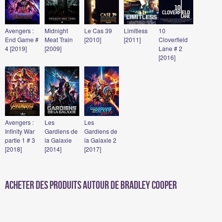
Avengers :
Midnight
Le Cas 39
Limitless
10
End Game #
Meat Train
[2010]
[2011]
Cloverfield
4 [2019]
[2009]
Lane # 2
[2016]
Avengers :
Les
Les
Infinity War
Gardiens de
Gardiens de
partie 1 # 3
la Galaxie
la Galaxie 2
[2018]
[2014]
[2017]
Acheter des produits autour de Bradley Cooper