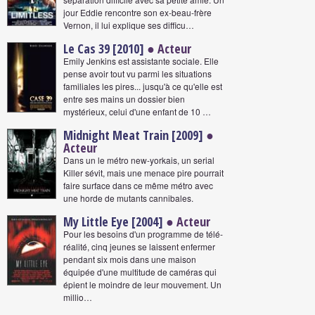
jour Eddie rencontre son ex-beau-frère
Vernon, il lui explique ses difficu…
Le Cas 39 [2010]
● Acteur
Emily Jenkins est assistante sociale. Elle
pense avoir tout vu parmi les situations
familiales les pires... jusqu'à ce qu'elle est
entre ses mains un dossier bien
mystérieux, celui d'une enfant de 10 …
Midnight Meat Train [2009]
●
Acteur
Dans un le métro new-yorkais, un serial
Killer sévit, mais une menace pire pourrait
faire surface dans ce même métro avec
une horde de mutants cannibales.
My Little Eye [2004]
● Acteur
Pour les besoins d'un programme de télé-
réalité, cinq jeunes se laissent enfermer
pendant six mois dans une maison
équipée d'une multitude de caméras qui
épient le moindre de leur mouvement. Un
millio…