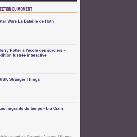
lection du moment
Star Wars La Bataille de Hoth
Herry Potter à l'école des sorciers -
édition lustrée interactive
RISK Stranger Things
Les migrants du temps - Liu Cixin
érés : en tant que Partenaire Amazon, SFU peut