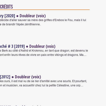
 crédits
ry [2020]
● Doubleur (voix)
décide d'aller sauver sa mère des griffes d'Erebos le Fou, mais il lui
le de brandir l'épée zénithienne.
aché # 3 [2019]
● Doubleur (voix)
e Berk au côté d’Astrid et Krokmou, en tant que dragon, est devenu le
sent enfin leurs rêves de vivre en paix entre vikings et dragons. Ma…
 [2012]
● Doubleur (voix)
ours, il est mal vu de se lier d'amitié avec une souris. Et pourtant,
n et musicien, va accueillir chez lui la petite Célestine, une orp…