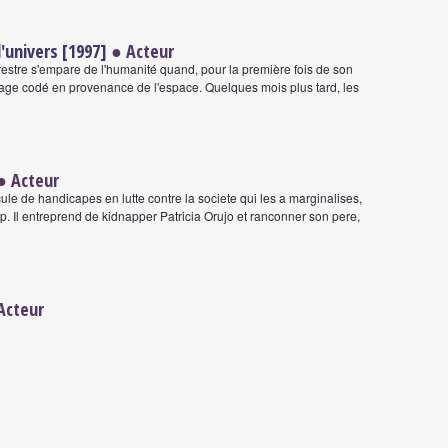
l'univers [1997]
● Acteur
restre s'empare de l'humanité quand, pour la première fois de son
ssage codé en provenance de l'espace. Quelques mois plus tard, les
● Acteur
le de handicapes en lutte contre la societe qui les a marginalises,
. Il entreprend de kidnapper Patricia Orujo et ranconner son pere,
Acteur