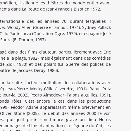
médien, il sillonne les théâtres du monde entier avant
inéma dans La Route de Jean-Francois Bizot en 1972.
ernationale dès les années 70, durant lesquelles il
vec Woody Allen (Guerre et amour, 1974), Sydney Pollack
 Gillo Pontecorvo (Opération Ogre, 1979), et espagnol José
 Saura (El Dorado, 1987).
agé dans des films d'auteur, particulièrement avec Eric
ine a la plage, 1982), mais également dans des comédies
e Zidi, 1980) et des polars (La Guerre des polices de
attre de Jacques Deray, 1980).
 la suite, l'acteur multipliant les collaborations avec
), Jean-Pierre Mocky (Ville à vendre, 1991), Raoul Ruiz
e jour-là, 2002), Pedro Almodovar (Talons aiguilles, 1991),
nds rôles. C'est encore le cas dans les productions
(1999), Féodor Atkine apparaissant même brièvement en
Oliver Stone (2005). Le début des années 2000 le voit
les, puisqu'il prête son timbre grave au dieu Horus
personnages de films d'animation (La Légende du Cid, Les