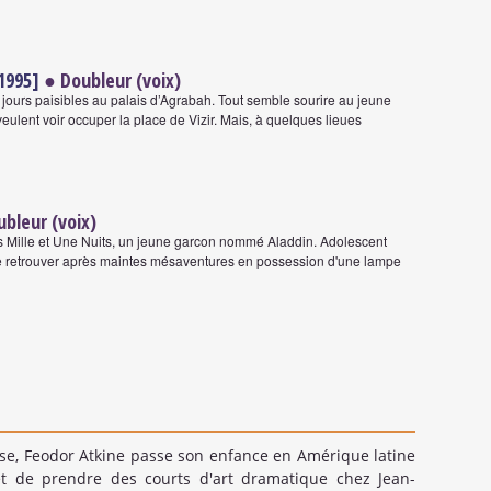
[1995]
● Doubleur (voix)
jours paisibles au palais d’Agrabah. Tout semble sourire au jeune
 veulent voir occuper la place de Vizir. Mais, à quelques lieues
bleur (voix)
des Mille et Une Nuits, un jeune garcon nommé Aladdin. Adolescent
a se retrouver après maintes mésaventures en possession d'une lampe
sse, Feodor Atkine passe son enfance en Amérique latine
et de prendre des courts d'art dramatique chez Jean-