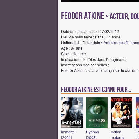
Feodor Atkine
> Acteur, Dou
Date de naissance : le 27/02/1942
Lieu de naissance : Paris, Finlande
Nationalité : Finlandais
> Voir d'autres finland
Age : 84 ans
Sexe : Homme
Implication : 10 rôles dans l'imaginaire
Informations Additionnelles :
Feodor Atkine est la voix française du docteu
Feodor Atkine est connu pour...
Immortel
Hypnos
Action
L
[2004]
[2008]
mutante
de