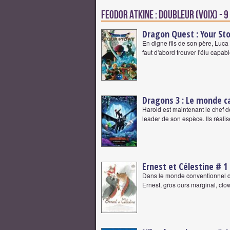
Feodor Atkine : Doubleur (voix) - 9
Dragon Quest : Your Sto
En digne fils de son père, Luca 
faut d'abord trouver l'élu capab
Dragons 3 : Le monde c
Harold est maintenant le chef d
leader de son espèce. Ils réali
Ernest et Célestine # 1
Dans le monde conventionnel des 
Ernest, gros ours marginal, clow