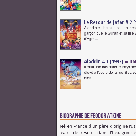
Le Retour de Jafar # 2 
Aladdin et Jasmine coulent des 
garçon que le Sultan et sa fille
d’Agra…
Aladdin # 1 [1993]
● Dou
Il était une fois dans le Pays 
élevé à l'école de la rue, il v
bien…
Biographie de Feodor Atkine
Né en France d'un père d'origine ru
avant de revenir dans l'hexagone 