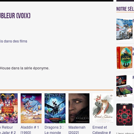
Notre sé
bleur (voix)
ais dans des films
r House dans la série éponyme.
e Retour
Aladdin # 1
Dragons 3 :
Mastemah
Ernest et
 Jafar # 2
[1993]
Le monde
[2022]
Célestine #
Liens rémun