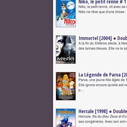
Niko, le petit renne # 1
Niko, le petit renne, vit avec s
Niko ne rêve que d'une chose 
Immortel [2004]
● Doub
A la fin du XXIème siècle, à Ne
des larmes bleues. Elle ne le sa
La Légende de Parva [2
Parva, une jeune fille âgée de
Elle ignore encore qu'elle est 
p…
Hercule [1998]
● Double
Hercule, fils du dieu Zeus et d'u
ses congénères. Avec son ami d