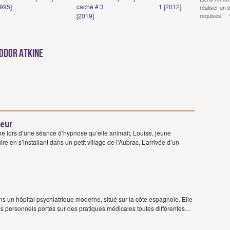
1995]
caché # 3
1 [2012]
réaliser un 
[2019]
requises.
eodor Atkine
eur
he lors d’une séance d’hypnose qu’elle animait, Louise, jeune
re en s’installant dans un petit village de l’Aubrac. L’arrivée d’un
ns un hôpital psychiatrique moderne, situé sur la côte espagnole. Elle
es personnels portés sur des pratiques médicales toutes différentes…