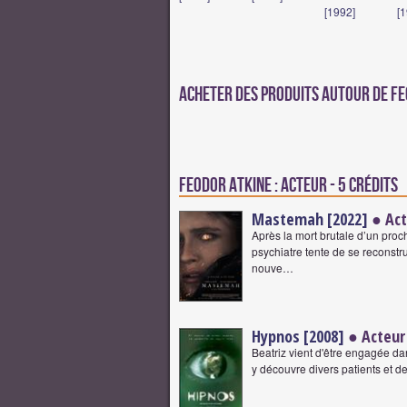
[1992]
[
Acheter des produits autour de F
Feodor Atkine : Acteur - 5 crédits
Mastemah [2022]
● Act
Après la mort brutale d’un proc
psychiatre tente de se reconstrui
nouve…
Hypnos [2008]
● Acteur
Beatriz vient d'être engagée da
y découvre divers patients et d