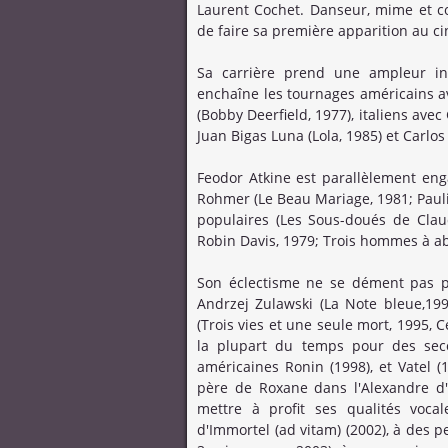
Laurent Cochet. Danseur, mime et co
de faire sa première apparition au c
Sa carrière prend une ampleur int
enchaîne les tournages américains a
(Bobby Deerfield, 1977), italiens avec
Juan Bigas Luna (Lola, 1985) et Carlos
Feodor Atkine est parallèlement eng
Rohmer (Le Beau Mariage, 1981; Paul
populaires (Les Sous-doués de Claud
Robin Davis, 1979; Trois hommes à ab
Son éclectisme ne se dément pas par
Andrzej Zulawski (La Note bleue,1990
(Trois vies et une seule mort, 1995, C
la plupart du temps pour des seco
américaines Ronin (1998), et Vatel 
père de Roxane dans l'Alexandre d'
mettre à profit ses qualités voca
d'Immortel (ad vitam) (2002), à des 