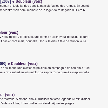
 [2008]
● Doubleur (voix)
a maman et toute la tribu dans la paisible Vallée des rennes. En secret,
: rencontrer son père, membre de la légendaire Brigade du Père N…
leur (voix)
w York, réside Jill Bioskop, une femme aux cheveux bleus qui pleure
it pas encore mais, pour elle, Horus, le dieu à tête de faucon, a tra…
003]
● Doubleur (voix)
 17 ans, mène une existence paisible en compagnie de son amie Lula.
née à l'instant même où un bloc de saphir d'une pureté exceptionnelle
ur (voix)
ne mortelle, Alcmène, choisit d'utiliser sa force légendaire afin d'aider
'enfance Iolas, il parcourt le monde et déjoue les pièges …