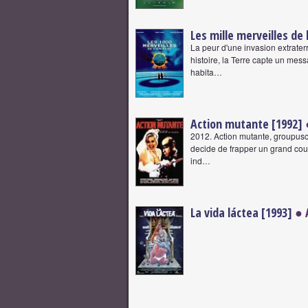
Les mille merveilles de 
La peur d'une invasion extrater
histoire, la Terre capte un me
habita…
Action mutante [1992]
2012. Action mutante, groupuscu
decide de frapper un grand coup
ind…
La vida láctea [1993]
● 