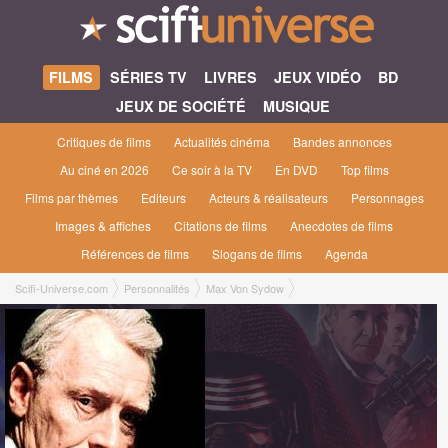
FILMS
SÉRIES TV
LIVRES
JEUX VIDÉO
BD
JEUX DE SOCIÉTÉ
MUSIQUE
Critiques de films
Actualités cinéma
Bandes annonces
Au ciné en 2026
Ce soir à la TV
En DVD
Top films
Films par thèmes
Editeurs
Acteurs & réalisateurs
Personnages
Images & affiches
Citations de films
Anecdotes de films
Références de films
Slogans de films
Agenda
Scifi-Universe.com
Personnalités
Max Von Sydow