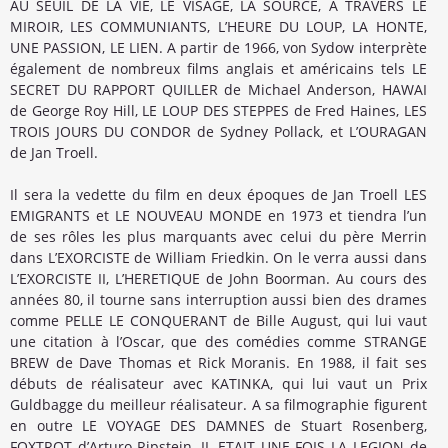
AU SEUIL DE LA VIE, LE VISAGE, LA SOURCE, A TRAVERS LE
MIROIR, LES COMMUNIANTS, L’HEURE DU LOUP, LA HONTE,
UNE PASSION, LE LIEN. A partir de 1966, von Sydow interprète
également de nombreux films anglais et américains tels LE
SECRET DU RAPPORT QUILLER de Michael Anderson, HAWAI
de George Roy Hill, LE LOUP DES STEPPES de Fred Haines, LES
TROIS JOURS DU CONDOR de Sydney Pollack, et L’OURAGAN
de Jan Troell.
Il sera la vedette du film en deux époques de Jan Troell LES
EMIGRANTS et LE NOUVEAU MONDE en 1973 et tiendra l’un
de ses rôles les plus marquants avec celui du père Merrin
dans L’EXORCISTE de William Friedkin. On le verra aussi dans
L’EXORCISTE II, L’HERETIQUE de John Boorman. Au cours des
années 80, il tourne sans interruption aussi bien des drames
comme PELLE LE CONQUERANT de Bille August, qui lui vaut
une citation à l’Oscar, que des comédies comme STRANGE
BREW de Dave Thomas et Rick Moranis. En 1988, il fait ses
débuts de réalisateur avec KATINKA, qui lui vaut un Prix
Guldbagge du meilleur réalisateur. A sa filmographie figurent
en outre LE VOYAGE DES DAMNES de Stuart Rosenberg,
FOXTROT d’Arturo Ripstein, IL ETAIT UNE FOIS LA LEGION de