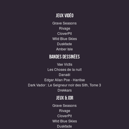
Jeux vidéo
Grave Seasons
Rivage
CloverPit
Wild Blue Skies
Duskfade
Amber Isle
Bandes dessinées
Vae Victis
Les Choses de la nuit
Danaël
Edgar Allan Poe - Hantise
Dark Vador : Le Seigneur noir des Sith, Tome 3
Drekkars
Jeux & JDR
Grave Seasons
Rivage
CloverPit
Wild Blue Skies
Duskfade