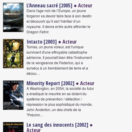
L'Anneau sacré [2005]
● Acteur
Dans l'age noir de l’Europe, un jeune
forgeron va devoir faire face à son destin
et découvrir qu’il est l’héritier d’un
royaume. Il devra entre autre affronter le
Dragon Fafnir.
Intacto [2003]
● Acteur
Tomas, un jeune voleur, est l'unique
survivant d'une effroyable catastrophe
aérienne. Il pourrait bien être l'instrument
de la vengeance de Federico, qui a
survécu à un tremblement de terre et a
décou…
Minority Report [2002]
● Acteur
A Washington, en 2054, la société du futur
a éradiqué le meurtre en se dotant du
système de prévention / détection /
répression le plus sophistiqué du monde.
John Anderton, un des chefs de la
"Précrim…
Le sang des innocents [2002]
●
Acteur