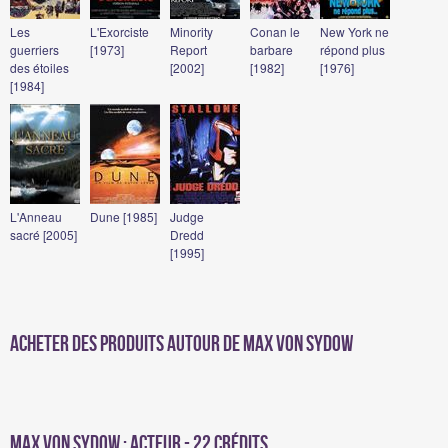
Les
L'Exorciste
Minority
Conan le
New York ne
guerriers
[1973]
Report
barbare
répond plus
des étoiles
[2002]
[1982]
[1976]
[1984]
L'Anneau
Dune [1985]
Judge
sacré [2005]
Dredd
[1995]
Acheter des produits autour de Max Von Sydow
Max Von Sydow : Acteur - 22 crédits