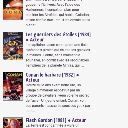
gouverne l'Univers. Avec l'aide des
Harkonnen, il conçoit un plan pour
éliminer les Atréïdes, qui habite Caladan,
et son chef le duc Leto. Il les envoie sur la
planèt…
Les guerriers des étoiles [1984]
● Acteur
Le capitaine Jason commande une flotte
d'aéronefs pirates qui écume les galaxies
lointaines. Il entre, sans vraiment le
souhaiter, en conflit avec les redoutables
Templiers de la planète Miltras, qui …
Conan le barbare [1982]
●
Acteur
Douze mille ans avant notre ère, un
village cimmérien est détruit par un
groupe de cavaliers, venu voler le secret
de l'acier. Un jeune enfant, Conan, voit
ses parents massacrés sous ses yeux par
leur…
Flash Gordon [1981]
● Acteur
La Terre est condamnée à vivre un