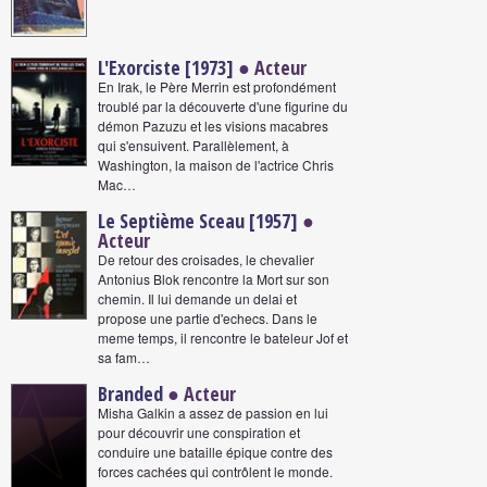
L'Exorciste [1973]
● Acteur
En Irak, le Père Merrin est profondément
troublé par la découverte d'une figurine du
démon Pazuzu et les visions macabres
qui s'ensuivent. Parallèlement, à
Washington, la maison de l'actrice Chris
Mac…
Le Septième Sceau [1957]
●
Acteur
De retour des croisades, le chevalier
Antonius Blok rencontre la Mort sur son
chemin. Il lui demande un delai et
propose une partie d'echecs. Dans le
meme temps, il rencontre le bateleur Jof et
sa fam…
Branded
● Acteur
Misha Galkin a assez de passion en lui
pour découvrir une conspiration et
conduire une bataille épique contre des
forces cachées qui contrôlent le monde.