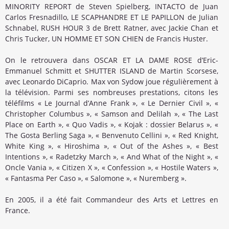
MINORITY REPORT de Steven Spielberg, INTACTO de Juan
Carlos Fresnadillo, LE SCAPHANDRE ET LE PAPILLON de Julian
Schnabel, RUSH HOUR 3 de Brett Ratner, avec Jackie Chan et
Chris Tucker, UN HOMME ET SON CHIEN de Francis Huster.
On le retrouvera dans OSCAR ET LA DAME ROSE d’Eric-
Emmanuel Schmitt et SHUTTER ISLAND de Martin Scorsese,
avec Leonardo DiCaprio. Max von Sydow joue régulièrement à
la télévision. Parmi ses nombreuses prestations, citons les
téléfilms « Le Journal d’Anne Frank », « Le Dernier Civil », «
Christopher Columbus », « Samson and Delilah », « The Last
Place on Earth », « Quo Vadis », « Kojak : dossier Belarus », «
The Gosta Berling Saga », « Benvenuto Cellini », « Red Knight,
White King », « Hiroshima », « Out of the Ashes », « Best
Intentions », « Radetzky March », « And What of the Night », «
Oncle Vania », « Citizen X », « Confession », « Hostile Waters »,
« Fantasma Per Caso », « Salomone », « Nuremberg ».
En 2005, il a été fait Commandeur des Arts et Lettres en
France.