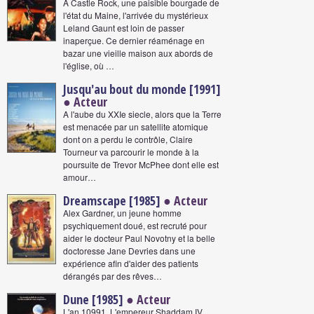
A Castle Rock, une paisible bourgade de
l'état du Maine, l'arrivée du mystérieux
Leland Gaunt est loin de passer
inaperçue. Ce dernier réaménage en
bazar une vieille maison aux abords de
l'église, où …
Jusqu'au bout du monde [1991]
● Acteur
A l'aube du XXIe siecle, alors que la Terre
est menacée par un satellite atomique
dont on a perdu le contrôle, Claire
Tourneur va parcourir le monde à la
poursuite de Trevor McPhee dont elle est
amour…
Dreamscape [1985]
● Acteur
Alex Gardner, un jeune homme
psychiquement doué, est recruté pour
aider le docteur Paul Novotny et la belle
doctoresse Jane Devries dans une
expérience afin d'aider des patients
dérangés par des rêves…
Dune [1985]
● Acteur
L'an 10991. L'empereur Shaddam IV