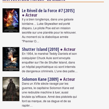
Le Réveil de la Force #7 [2015]
● Acteur
Il y a bien longtemps, dans une galaxie
lointaine… Luke Skywalker est porté
disparu. Le pilote Poe est en mission
secrète sur une planète pour le retrouver.
Au moment où la diabolique armée
"Premier O…
Shutter Island [2010]
● Acteur
En 1954, le marshal Teddy Daniels et son
coéquipier Chuck Aule sont envoyés
enquêter sur l'île de Shutter Island, dans
un hôpital psychiatrique où sont internés
de dangereux criminels. L'une des patie…
Solomon Kane [2009]
● Acteur
Dans un XVIe siècle ravagé par les
guerres, le capitaine Solomon Kane est
une redouble machine à tuer, aussi
brutale qu’efficace. Armé des pistolets qui
font sa marque, de sa dague et de sa
rapièr…