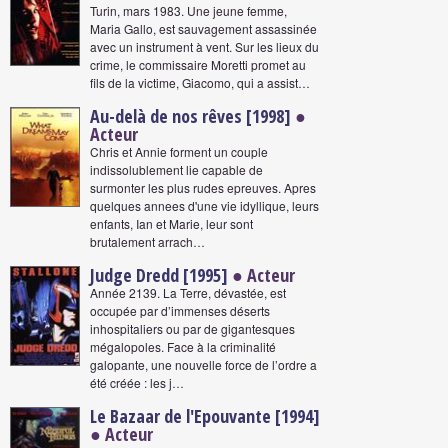
Turin, mars 1983. Une jeune femme,
Maria Gallo, est sauvagement assassinée
avec un instrument à vent. Sur les lieux du
crime, le commissaire Moretti promet au
fils de la victime, Giacomo, qui a assist…
Au-delà de nos rêves [1998]
●
Acteur
Chris et Annie forment un couple
indissolublement lie capable de
surmonter les plus rudes epreuves. Apres
quelques annees d'une vie idyllique, leurs
enfants, Ian et Marie, leur sont
brutalement arrach…
Judge Dredd [1995]
● Acteur
Année 2139. La Terre, dévastée, est
occupée par d’immenses déserts
inhospitaliers ou par de gigantesques
mégalopoles. Face à la criminalité
galopante, une nouvelle force de l’ordre a
été créée : les j…
Le Bazaar de l'Epouvante [1994]
● Acteur