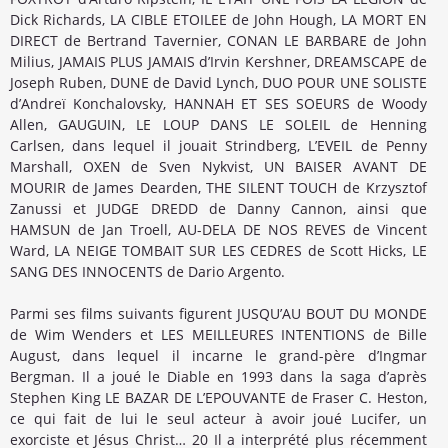
Dick Richards, LA CIBLE ETOILEE de John Hough, LA MORT EN
DIRECT de Bertrand Tavernier, CONAN LE BARBARE de John
Milius, JAMAIS PLUS JAMAIS d’Irvin Kershner, DREAMSCAPE de
Joseph Ruben, DUNE de David Lynch, DUO POUR UNE SOLISTE
d’Andreï Konchalovsky, HANNAH ET SES SOEURS de Woody
Allen, GAUGUIN, LE LOUP DANS LE SOLEIL de Henning
Carlsen, dans lequel il jouait Strindberg, L’EVEIL de Penny
Marshall, OXEN de Sven Nykvist, UN BAISER AVANT DE
MOURIR de James Dearden, THE SILENT TOUCH de Krzysztof
Zanussi et JUDGE DREDD de Danny Cannon, ainsi que
HAMSUN de Jan Troell, AU-DELA DE NOS REVES de Vincent
Ward, LA NEIGE TOMBAIT SUR LES CEDRES de Scott Hicks, LE
SANG DES INNOCENTS de Dario Argento.
Parmi ses films suivants figurent JUSQU’AU BOUT DU MONDE
de Wim Wenders et LES MEILLEURES INTENTIONS de Bille
August, dans lequel il incarne le grand-père d’Ingmar
Bergman. Il a joué le Diable en 1993 dans la saga d’après
Stephen King LE BAZAR DE L’EPOUVANTE de Fraser C. Heston,
ce qui fait de lui le seul acteur à avoir joué Lucifer, un
exorciste et Jésus Christ… 20 Il a interprété plus récemment