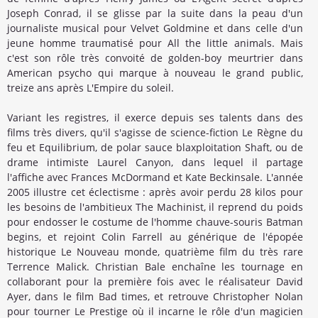
Joseph Conrad, il se glisse par la suite dans la peau d'un
journaliste musical pour Velvet Goldmine et dans celle d'un
jeune homme traumatisé pour All the little animals. Mais
c'est son rôle très convoité de golden-boy meurtrier dans
American psycho qui marque à nouveau le grand public,
treize ans après L'Empire du soleil.
Variant les registres, il exerce depuis ses talents dans des
films très divers, qu'il s'agisse de science-fiction Le Règne du
feu et Equilibrium, de polar sauce blaxploitation Shaft, ou de
drame intimiste Laurel Canyon, dans lequel il partage
l'affiche avec Frances McDormand et Kate Beckinsale. L'année
2005 illustre cet éclectisme : après avoir perdu 28 kilos pour
les besoins de l'ambitieux The Machinist, il reprend du poids
pour endosser le costume de l'homme chauve-souris Batman
begins, et rejoint Colin Farrell au générique de l'épopée
historique Le Nouveau monde, quatrième film du très rare
Terrence Malick. Christian Bale enchaîne les tournage en
collaborant pour la première fois avec le réalisateur David
Ayer, dans le film Bad times, et retrouve Christopher Nolan
pour tourner Le Prestige où il incarne le rôle d'un magicien