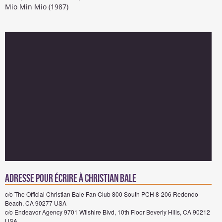
Mio Min Mio (1987)
Adresse pour écrire à Christian Bale
c/o The Official Christian Bale Fan Club 800 South PCH 8-206 Redondo
Beach, CA 90277 USA
c/o Endeavor Agency 9701 Wilshire Blvd, 10th Floor Beverly Hills, CA 90212
USA