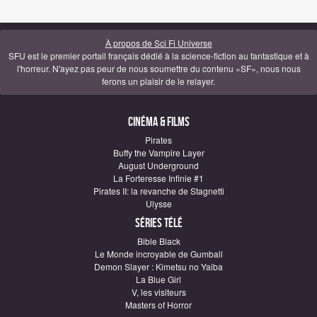
À propos de Sci Fi Universe
SFU est le premier portail français dédié à la science-fiction au fantastique et à
l'horreur. N'ayez pas peur de nous soumettre du contenu «SF», nous nous
ferons un plaisir de le relayer.
Cinéma & Films
Pirates
Buffy the Vampire Layer
August Underground
La Forteresse Infinie #1
Pirates II: la revanche de Stagnetti
Ulysse
Séries télé
Bible Black
Le Monde incroyable de Gumball
Demon Slayer : Kimetsu no Yaiba
La Blue Girl
V, les visiteurs
Masters of Horror