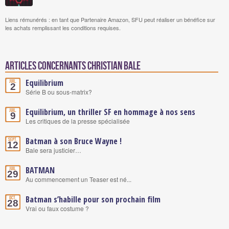
Liens rémunérés : en tant que Partenaire Amazon, SFU peut réaliser un bénéfice sur
les achats remplissant les conditions requises.
Articles concernants Christian Bale
Equilibrium
Juil.
2
Série B ou sous-matrix?
Equilibrium, un thriller SF en hommage à nos sens
Juil.
9
Les critiques de la presse spécialisée
Batman à son Bruce Wayne !
Sept.
12
Bale sera justicier…
BATMAN
Juil.
29
Au commencement un Teaser est né...
Batman s’habille pour son prochain film
Oct.
28
Vrai ou faux costume ?