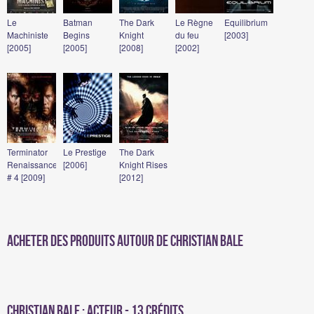
Le
Batman
The Dark
Le Règne
Equilibrium
Machiniste
Begins
Knight
du feu
[2003]
[2005]
[2005]
[2008]
[2002]
Terminator
Le Prestige
The Dark
Renaissance
[2006]
Knight Rises
# 4 [2009]
[2012]
Acheter des produits autour de Christian Bale
Christian Bale : Acteur - 13 crédits