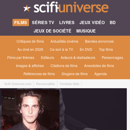
FILMS
SÉRIES TV
LIVRES
JEUX VIDÉO
BD
JEUX DE SOCIÉTÉ
MUSIQUE
Critiques de films
Actualités cinéma
Bandes annonces
Au ciné en 2026
Ce soir à la TV
En DVD
Top films
Films par thèmes
Editeurs
Acteurs & réalisateurs
Personnages
Images & affiches
Citations de films
Anecdotes de films
Références de films
Slogans de films
Agenda
Scifi-Universe.com
Personnalités
Christian Bale