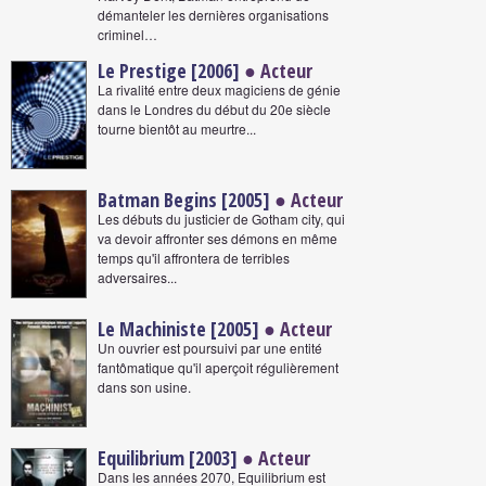
démanteler les dernières organisations
criminel…
Le Prestige [2006]
● Acteur
La rivalité entre deux magiciens de génie
dans le Londres du début du 20e siècle
tourne bientôt au meurtre...
Batman Begins [2005]
● Acteur
Les débuts du justicier de Gotham city, qui
va devoir affronter ses démons en même
temps qu'il affrontera de terribles
adversaires...
Le Machiniste [2005]
● Acteur
Un ouvrier est poursuivi par une entité
fantômatique qu'il aperçoit régulièrement
dans son usine.
Equilibrium [2003]
● Acteur
Dans les années 2070, Equilibrium est