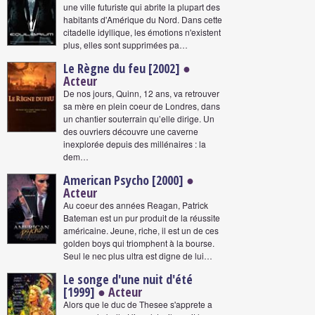
une ville futuriste qui abrite la plupart des
habitants d'Amérique du Nord. Dans cette
citadelle idyllique, les émotions n'existent
plus, elles sont supprimées pa…
Le Règne du feu [2002]
●
Acteur
De nos jours, Quinn, 12 ans, va retrouver
sa mère en plein coeur de Londres, dans
un chantier souterrain qu’elle dirige. Un
des ouvriers découvre une caverne
inexplorée depuis des millénaires : la
dem…
American Psycho [2000]
●
Acteur
Au coeur des années Reagan, Patrick
Bateman est un pur produit de la réussite
américaine. Jeune, riche, il est un de ces
golden boys qui triomphent à la bourse.
Seul le nec plus ultra est digne de lui…
Le songe d'une nuit d'été
[1999]
● Acteur
Alors que le duc de Thesee s'apprete a