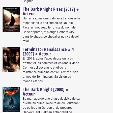
Baghee…
The Dark Knight Rises [2012]
●
Acteur
Huit ans après que Batman ait endossé la
responsabilité des crimes de Double-
Face, un nouveau terroriste du nom de
Bane apparaît, et plonge Gotham City
dans le chaos. Le chevalier noir va devoir
refai…
Terminator Renaissance # 4
[2009]
● Acteur
En 2018, après l'apocalypse qui a vu
s'affronter les hommes et les robots, John
Connor est devenu le chef de la
résistance humaine contre Skynet et son
armée de Terminators. Sa vision du
monde est pou…
The Dark Knight [2008]
●
Acteur
Batman aborde une phase décisive de sa
guerre au crime. Avec l'aide du lieutenant
de police Jim Gordon et du procureur
Harvey Dent, Batman entreprend de