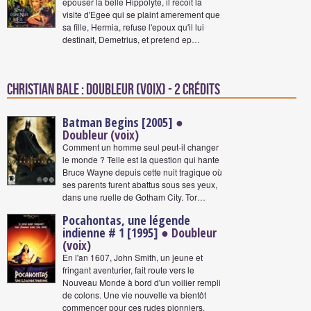
epouser la belle Hippolyte, il recoit la
visite d'Egee qui se plaint amerement que
sa fille, Hermia, refuse l'epoux qu'il lui
destinait, Demetrius, et pretend ep…
Christian Bale : Doubleur (voix) - 2 crédits
Batman Begins [2005]
●
Doubleur (voix)
Comment un homme seul peut-il changer
le monde ? Telle est la question qui hante
Bruce Wayne depuis cette nuit tragique où
ses parents furent abattus sous ses yeux,
dans une ruelle de Gotham City. Tor…
Pocahontas, une légende
indienne # 1 [1995]
● Doubleur
(voix)
En l'an 1607, John Smith, un jeune et
fringant aventurier, fait route vers le
Nouveau Monde à bord d'un voilier rempli
de colons. Une vie nouvelle va bientôt
commencer pour ces rudes pionniers.