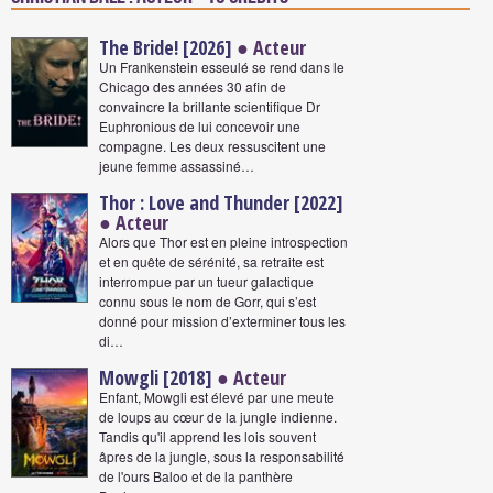
The Bride! [2026]
● Acteur
Un Frankenstein esseulé se rend dans le
Chicago des années 30 afin de
convaincre la brillante scientifique Dr
Euphronious de lui concevoir une
compagne. Les deux ressuscitent une
jeune femme assassiné…
Thor : Love and Thunder [2022]
● Acteur
Alors que Thor est en pleine introspection
et en quête de sérénité, sa retraite est
interrompue par un tueur galactique
connu sous le nom de Gorr, qui s’est
donné pour mission d’exterminer tous les
di…
Mowgli [2018]
● Acteur
Enfant, Mowgli est élevé par une meute
de loups au cœur de la jungle indienne.
Tandis qu'il apprend les lois souvent
âpres de la jungle, sous la responsabilité
de l'ours Baloo et de la panthère