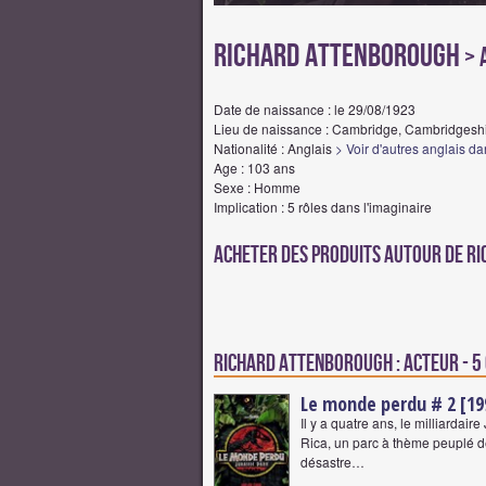
Richard Attenborough
> 
Date de naissance : le 29/08/1923
Lieu de naissance : Cambridge, Cambridgesh
Nationalité : Anglais
> Voir d'autres anglais da
Age : 103 ans
Sexe : Homme
Implication : 5 rôles dans l'imaginaire
Acheter des produits autour de R
Richard Attenborough : Acteur - 5
Le monde perdu # 2 [19
Il y a quatre ans, le milliarda
Rica, un parc à thème peuplé de
désastre…