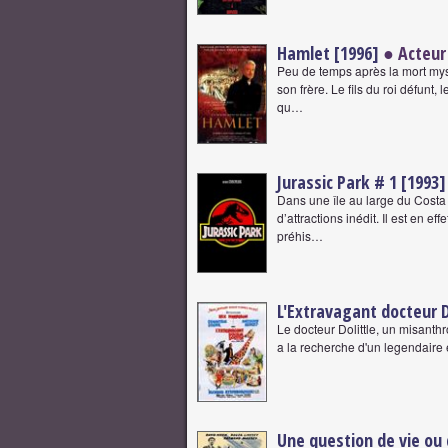
Hamlet [1996]
● Acteur
Peu de temps après la mort mys
son frère. Le fils du roi défunt
qu…
Jurassic Park # 1 [1993]
Dans une île au large du Costa
d’attractions inédit. Il est en 
préhis…
L'Extravagant docteur D
Le docteur Dolittle, un misanth
a la recherche d'un legendaire 
Une question de vie ou