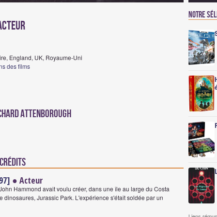
Notre sé
Acteur
ire, England, UK, Royaume-Uni
ns des films
ichard Attenborough
 crédits
97]
● Acteur
ire John Hammond avait voulu créer, dans une île au large du Costa
 dinosaures, Jurassic Park. L'expérience s'était soldée par un
Liens rémun