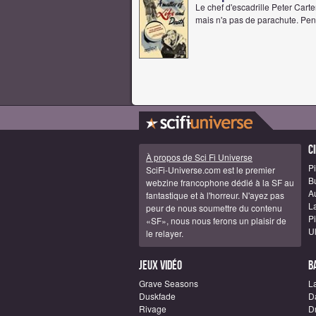
Le chef d'escadrille Peter Cart
mais n'a pas de parachute. Pend
C
À propos de Sci Fi Universe
Pi
SciFi-Universe.com est le premier
B
webzine francophone dédié à la SF au
A
fantastique et à l'horreur. N'ayez pas
La
peur de nous soumettre du contenu
Pi
«SF», nous nous ferons un plaisir de
U
le relayer.
Jeux vidéo
B
Grave Seasons
L
Duskfade
D
Rivage
D