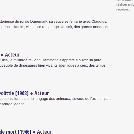
réaliser un 
requises.
térieuse du roi de Danemark, sa veuve se remarie avec Claudius,
, le prince Hamlet, vit mal ce remariage. Un soir, des gardes annoncent
● Acteur
 Rica, le milliardaire John Hammond s’apprête à ouvrir un parc
effet peuplé de dinosaures bien vivants, identiques à ceux des temps
olittle [1968]
● Acteur
rope passionne par le langage des animaux, s'evade de l'asile et part
escargot geant.
 de mort [1946]
● Acteur