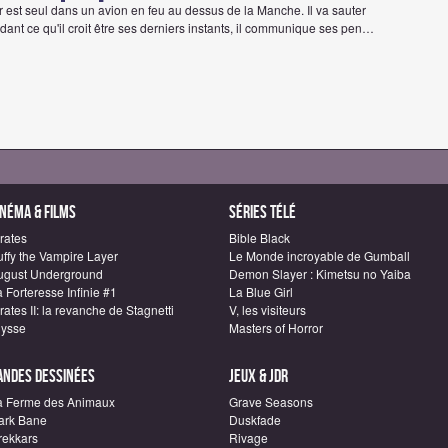
er est seul dans un avion en feu au dessus de la Manche. Il va sauter
ant ce qu'il croit être ses derniers instants, il communique ses pen…
inéma & Films
Séries télé
rates
Bible Black
uffy the Vampire Layer
Le Monde incroyable de Gumball
ugust Underground
Demon Slayer : Kimetsu no Yaiba
 Forteresse Infinie #1
La Blue Girl
rates II: la revanche de Stagnetti
V, les visiteurs
lysse
Masters of Horror
andes dessinées
Jeux & JDR
a Ferme des Animaux
Grave Seasons
ark Bane
Duskfade
rekkars
Rivage