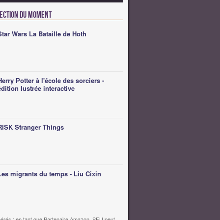
lection du moment
Star Wars La Bataille de Hoth
Herry Potter à l'école des sorciers -
édition lustrée interactive
RISK Stranger Things
Les migrants du temps - Liu Cixin
érés : en tant que Partenaire Amazon, SFU peut