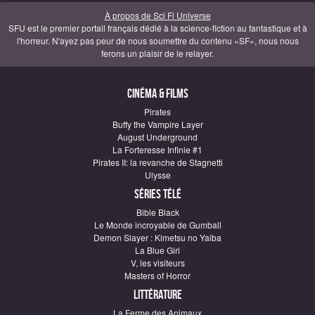
À propos de Sci Fi Universe
SFU est le premier portail français dédié à la science-fiction au fantastique et à
l'horreur. N'ayez pas peur de nous soumettre du contenu «SF», nous nous
ferons un plaisir de le relayer.
Cinéma & Films
Pirates
Buffy the Vampire Layer
August Underground
La Forteresse Infinie #1
Pirates II: la revanche de Stagnetti
Ulysse
Séries télé
Bible Black
Le Monde incroyable de Gumball
Demon Slayer : Kimetsu no Yaiba
La Blue Girl
V, les visiteurs
Masters of Horror
Littérature
La Ferme des Animaux