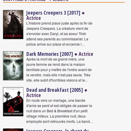
Jeepers Creepers 3 [2017]
●
Actrice
L'histoire prend place juste après la fin de
Jeepers Creepers. La créature vient de
s'envoler avec Daryl, et sa soeur Trish
attend ses parents au commissariat. La
police arrive sur place et encercle l…
Dark Memories [2007]
● Actrice
Après la mort de sa grand-mère, une
jeune femme se rend dans la maison
familiale pour y mettre de l'ordre avant de
la vendre. mais elle n'est pas seule. Très
vite, elle subit d'horribles visions et le…
Dead and Breakfast [2005]
●
Actrice
En route vers un mariage, une bande
d'amis se perd et est obligée de passer la
nuit dans un Bed & Breakfast d'un petit
village miteux. La première nuit, deux
employés sont retrouvés morts. La band…