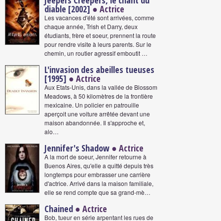
Jeepers Creepers, le chant du
diable [2002]
● Actrice
Les vacances d'été sont arrivées, comme
chaque année, Trish et Darry, deux
étudiants, frère et soeur, prennent la route
pour rendre visite à leurs parents. Sur le
chemin, un routier agressif emboutit …
L'invasion des abeilles tueuses
[1995]
● Actrice
Aux Etats-Unis, dans la vallée de Blossom
Meadows, à 50 kilomètres de la frontière
mexicaine. Un policier en patrouille
aperçoit une voiture arrêtée devant une
maison abandonnée. Il s'approche et,
alo…
Jennifer's Shadow
● Actrice
A la mort de soeur, Jennifer retourne à
Buenos Aires, qu'elle a quitté depuis très
longtemps pour embrasser une carrière
d'actrice. Arrivé dans la maison familiale,
elle se rend compte que sa grand-mè…
Chained
● Actrice
Bob, tueur en série arpentant les rues de