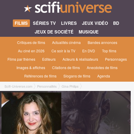
FILMS
SÉRIES TV
LIVRES
JEUX VIDÉO
BD
JEUX DE SOCIÉTÉ
MUSIQUE
Critiques de films
Actualités cinéma
Bandes annonces
Au ciné en 2026
Ce soir à la TV
En DVD
Top films
Films par thèmes
Editeurs
Acteurs & réalisateurs
Personnages
Images & affiches
Citations de films
Anecdotes de films
Références de films
Slogans de films
Agenda
Scifi-Universe.com
Personnalités
Gina Philips