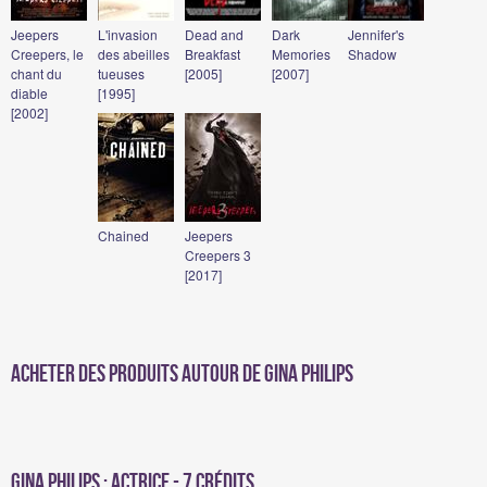
Jeepers
L'invasion
Dead and
Dark
Jennifer's
Creepers, le
des abeilles
Breakfast
Memories
Shadow
chant du
tueuses
[2005]
[2007]
diable
[1995]
[2002]
Chained
Jeepers
Creepers 3
[2017]
Acheter des produits autour de Gina Philips
Gina Philips : Actrice - 7 crédits