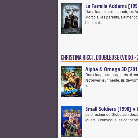
La Famille Addams [199
Dans leur sinistre manoir, les
Morticia, les parents, s'aiment
bien mal…
Christina Ricci : Doubleuse (voix) -
Alpha & Omega 3D [201
Deux loups sont capturés et em
retrouver leur meute, ils devro
tro…
Small Soldiers [1998]
● 
Le directeur de Globotech décide
jouets. Il convoque les concep