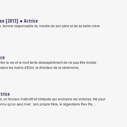
xe [2013]
● Actrice
den, femme responsable du meutre de son père et de sa belle-mère
ice
e la vie et la mort tente desespérément de ne pas être brûlée
dans les mains d'Eliot, le directeur de la cérémonie.
trice
 un fonceur instinctif et intrépide qui enchaîne les victoires. Né pour
 connu qu'un seul rival : son propre frère, le légendaire Rex Ra…