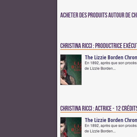
Acheter des produits autour de Chr
Christina Ricci : Productrice exécut
The Lizzie Borden Chron
En 1892, après que son procès p
de Lizzie Borden...
Christina Ricci : Actrice - 12 crédit
The Lizzie Borden Chron
En 1892, après que son procès p
de Lizzie Borden...