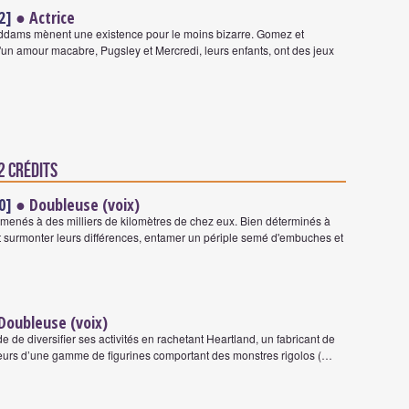
2]
● Actrice
 Addams mènent une existence pour le moins bizarre. Gomez et
 d'un amour macabre, Pugsley et Mercredi, leurs enfants, ont des jeux
 2 crédits
0]
● Doubleuse (voix)
menés à des milliers de kilomètres de chez eux. Bien déterminés à
nt surmonter leurs différences, entamer un périple semé d'embuches et
Doubleuse (voix)
 de diversifier ses activités en rachetant Heartland, un fabricant de
teurs d’une gamme de figurines comportant des monstres rigolos (…