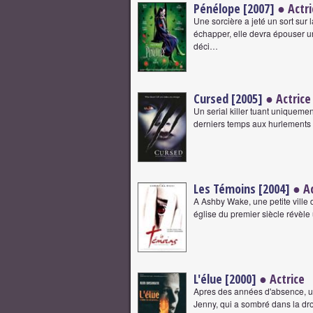
Pénélope [2007]
● Actri
Une sorcière a jeté un sort sur l
échapper, elle devra épouser u
déci…
Cursed [2005]
● Actrice
Un serial killer tuant uniquem
derniers temps aux hurlements n
Les Témoins [2004]
● Ac
A Ashby Wake, une petite ville
église du premier siècle révèle 
L'élue [2000]
● Actrice
Apres des années d'absence, un
Jenny, qui a sombré dans la dro