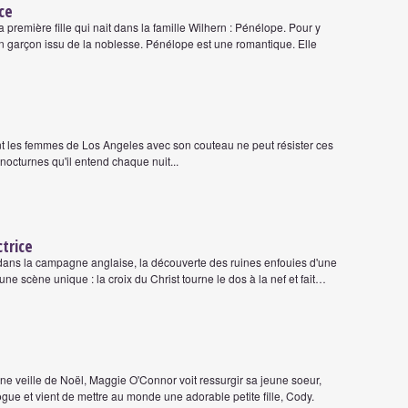
ce
a première fille qui nait dans la famille Wilhern : Pénélope. Pour y
n garçon issu de la noblesse. Pénélope est une romantique. Elle
ent les femmes de Los Angeles avec son couteau ne peut résister ces
octurnes qu'il entend chaque nuit...
trice
 dans la campagne anglaise, la découverte des ruines enfouies d'une
une scène unique : la croix du Christ tourne le dos à la nef et fait…
e veille de Noël, Maggie O'Connor voit ressurgir sa jeune soeur,
gue et vient de mettre au monde une adorable petite fille, Cody.