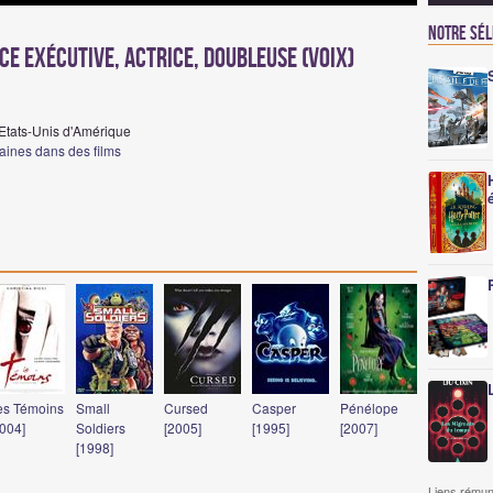
Notre sé
e exécutive, Actrice, Doubleuse (voix)
 Etats-Unis d'Amérique
caines dans des films
es Témoins
Small
Cursed
Casper
Pénélope
2004]
Soldiers
[2005]
[1995]
[2007]
[1998]
Liens rémun