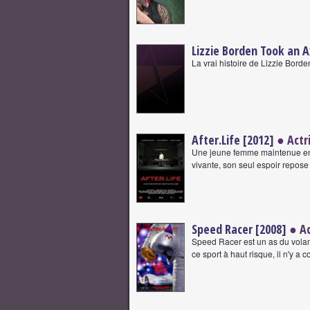
Lizzie Borden Took an A
La vrai histoire de Lizzie Bor
After.Life [2012]
● Actr
Une jeune femme maintenue entr
vivante, son seul espoir repose 
Speed Racer [2008]
● Ac
Speed Racer est un as du volant,
ce sport à haut risque, il n'y a