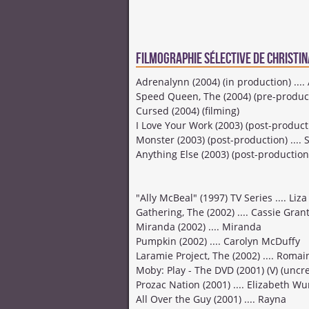
Filmographie sélective de Christina
Adrenalynn (2004) (in production) ...
Speed Queen, The (2004) (pre-producti
Cursed (2004) (filming)
I Love Your Work (2003) (post-producti
Monster (2003) (post-production) .... 
Anything Else (2003) (post-production
"Ally McBeal" (1997) TV Series .... Li
Gathering, The (2002) .... Cassie Gran
Miranda (2002) .... Miranda
Pumpkin (2002) .... Carolyn McDuffy
Laramie Project, The (2002) .... Roma
Moby: Play - The DVD (2001) (V) (uncre
Prozac Nation (2001) .... Elizabeth Wu
All Over the Guy (2001) .... Rayna