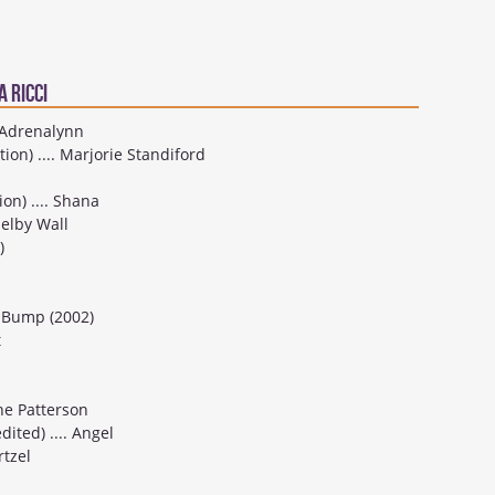
 Ricci
. Adrenalynn
on) .... Marjorie Standiford
on) .... Shana
Selby Wall
)
za Bump (2002)
t
ine Patterson
dited) .... Angel
rtzel