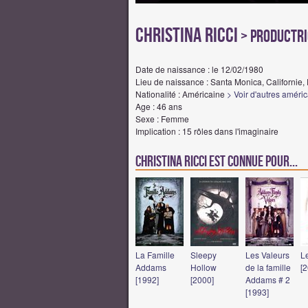
Christina Ricci
> Productric
Date de naissance : le 12/02/1980
Lieu de naissance : Santa Monica, Californie,
Nationalité : Américaine
> Voir d'autres améri
Age : 46 ans
Sexe : Femme
Implication : 15 rôles dans l'imaginaire
Christina Ricci est connue pour...
La Famille
Sleepy
Les Valeurs
L
Addams
Hollow
de la famille
[
[1992]
[2000]
Addams # 2
[1993]