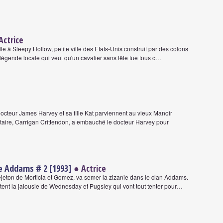
Actrice
e à Sleepy Hollow, petite ville des Etats-Unis construit par des colons
 légende locale qui veut qu'un cavalier sans tête tue tous c…
octeur James Harvey et sa fille Kat parviennent au vieux Manoir
étaire, Carrigan Crittendon, a embauché le docteur Harvey pour
le Addams # 2 [1993]
● Actrice
rejeton de Morticia et Gomez, va semer la zizanie dans le clan Addams.
itent la jalousie de Wednesday et Pugsley qui vont tout tenter pour…