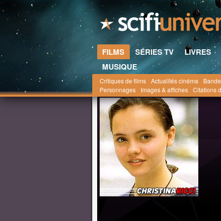
FILMS
SÉRIES TV
LIVRES
MUSIQUE
Critiques de films
Actualités cinéma
Bande
Scifi-Universe.com
Personnalités
Christina R
Personnages
Images & affiches
Citations d