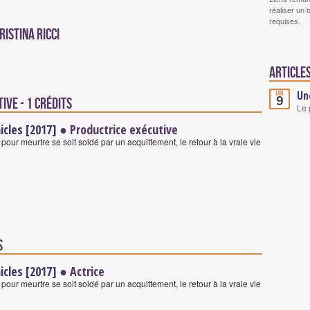
réaliser un 
requises.
istina Ricci
Articles
Un
Jan.
9
ive - 1 crédits
Le 
icles [2017]
● Productrice exécutive
our meurtre se soit soldé par un acquittement, le retour à la vraie vie
s
icles [2017]
● Actrice
our meurtre se soit soldé par un acquittement, le retour à la vraie vie