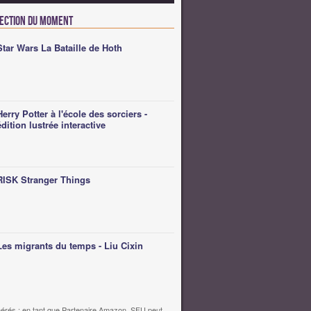
lection du moment
Star Wars La Bataille de Hoth
Herry Potter à l'école des sorciers -
édition lustrée interactive
RISK Stranger Things
Les migrants du temps - Liu Cixin
érés : en tant que Partenaire Amazon, SFU peut