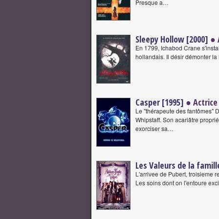
Presque a…
Sleepy Hollow [2000]
● 
En 1799, Ichabod Crane s'install
hollandais. Il désir démonter la
Casper [1995]
● Actrice
Le "thérapeute des fantômes" D
Whipstaff. Son acariâtre propri
exorciser sa…
Les Valeurs de la famil
L'arrivee de Pubert, troisieme 
Les soins dont on l'entoure exc