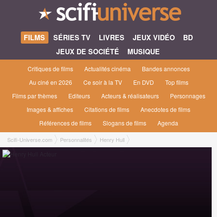
FILMS
SÉRIES TV
LIVRES
JEUX VIDÉO
BD
JEUX DE SOCIÉTÉ
MUSIQUE
Critiques de films
Actualités cinéma
Bandes annonces
Au ciné en 2026
Ce soir à la TV
En DVD
Top films
Films par thèmes
Editeurs
Acteurs & réalisateurs
Personnages
Images & affiches
Citations de films
Anecdotes de films
Références de films
Slogans de films
Agenda
Scifi-Universe.com
Personnalités
Henry Hull