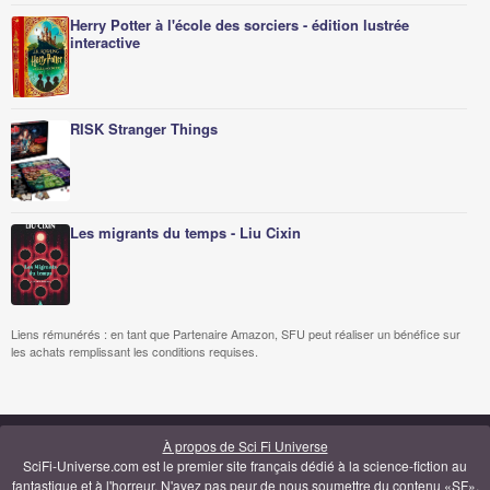
Herry Potter à l'école des sorciers - édition lustrée
interactive
RISK Stranger Things
Les migrants du temps - Liu Cixin
Liens rémunérés : en tant que Partenaire Amazon, SFU peut réaliser un bénéfice sur
les achats remplissant les conditions requises.
À propos de Sci Fi Universe
SciFi-Universe.com est le premier site français dédié à la science-fiction au
fantastique et à l'horreur. N'ayez pas peur de nous soumettre du contenu «SF»,