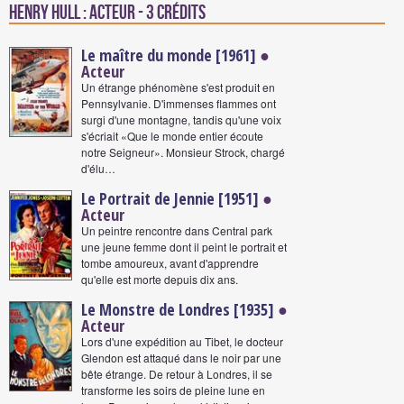
Henry Hull : Acteur - 3 crédits
Le maître du monde [1961]
●
Acteur
Un étrange phénomène s'est produit en
Pennsylvanie. D'immenses flammes ont
surgi d'une montagne, tandis qu'une voix
s'écriait «Que le monde entier écoute
notre Seigneur». Monsieur Strock, chargé
d'élu…
Le Portrait de Jennie [1951]
●
Acteur
Un peintre rencontre dans Central park
une jeune femme dont il peint le portrait et
tombe amoureux, avant d'apprendre
qu'elle est morte depuis dix ans.
Le Monstre de Londres [1935]
●
Acteur
Lors d'une expédition au Tibet, le docteur
Glendon est attaqué dans le noir par une
bête étrange. De retour à Londres, il se
transforme les soirs de pleine lune en