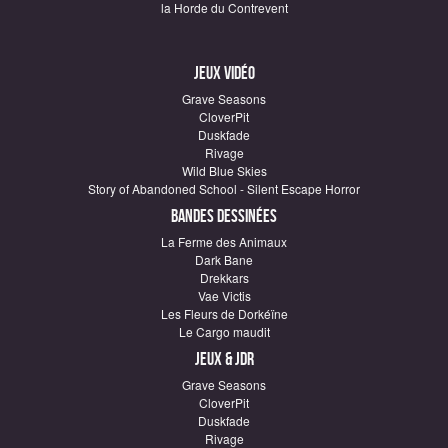
la Horde du Contrevent
Jeux vidéo
Grave Seasons
CloverPit
Duskfade
Rivage
Wild Blue Skies
Story of Abandoned School - Silent Escape Horror
Bandes dessinées
La Ferme des Animaux
Dark Bane
Drekkars
Vae Victis
Les Fleurs de Dorkéïne
Le Cargo maudit
Jeux & JDR
Grave Seasons
CloverPit
Duskfade
Rivage