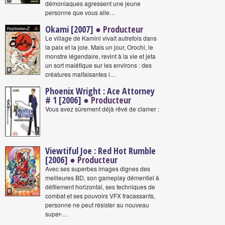
démoniaques agressent une jeune
personne que vous alle…
Okami [2007]
● Producteur
Le village de Kamini vivait autrefois dans
la paix et la joie. Mais un jour, Orochi, le
monstre légendaire, revint à la vie et jeta
un sort maléfique sur les environs : des
créatures malfaisantes i…
Phoenix Wright : Ace Attorney
# 1 [2006]
● Producteur
Vous avez sûrement déjà rêvé de clamer :
Viewtiful Joe : Red Hot Rumble
[2006]
● Producteur
Avec ses superbes images dignes des
meilleures BD, son gameplay démentiel à
défilement horizontal, ses techniques de
combat et ses pouvoirs VFX fracassants,
personne ne peut résister au nouveau
super-…