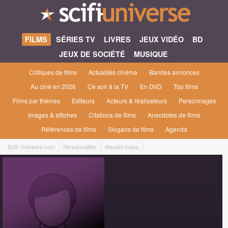
FILMS
SÉRIES TV
LIVRES
JEUX VIDÉO
BD
JEUX DE SOCIÉTÉ
MUSIQUE
Critiques de films
Actualités cinéma
Bandes annonces
Au ciné en 2026
Ce soir à la TV
En DVD
Top films
Films par thèmes
Editeurs
Acteurs & réalisateurs
Personnages
Images & affiches
Citations de films
Anecdotes de films
Références de films
Slogans de films
Agenda
Scifi-Universe.com
Personnalités
Atsushi Inaba