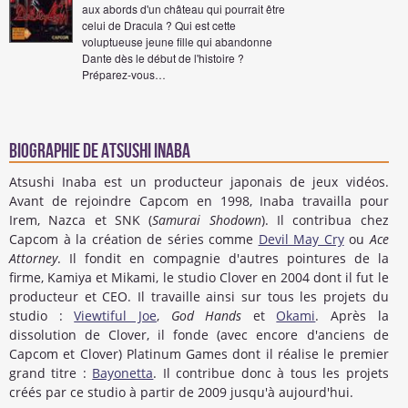
aux abords d'un château qui pourrait être
celui de Dracula ? Qui est cette
voluptueuse jeune fille qui abandonne
Dante dès le début de l'histoire ?
Préparez-vous…
Biographie de Atsushi Inaba
Atsushi Inaba est un producteur japonais de jeux vidéos.
Avant de rejoindre Capcom en 1998, Inaba travailla pour
Irem, Nazca et SNK (
Samurai Shodown
). Il contribua chez
Capcom à la création de séries comme
Devil May Cry
ou
Ace
Attorney
. Il fondit en compagnie d'autres pointures de la
firme, Kamiya et Mikami, le studio Clover en 2004 dont il fut le
producteur et CEO. Il travaille ainsi sur tous les projets du
studio :
Viewtiful Joe
,
God Hands
et
Okami
. Après la
dissolution de Clover, il fonde (avec encore d'anciens de
Capcom et Clover) Platinum Games dont il réalise le premier
grand titre :
Bayonetta
. Il contribue donc à tous les projets
créés par ce studio à partir de 2009 jusqu'à aujourd'hui.