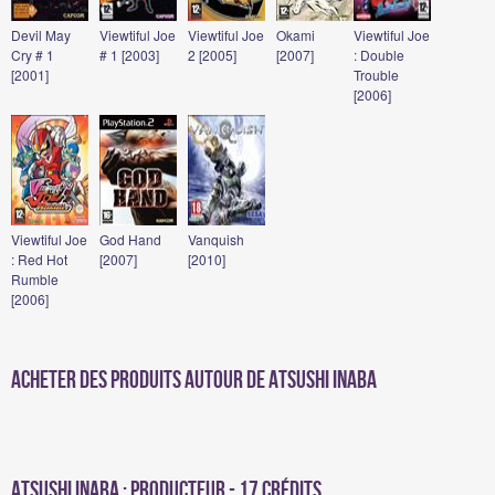
Devil May
Viewtiful Joe
Viewtiful Joe
Okami
Viewtiful Joe
Cry # 1
# 1 [2003]
2 [2005]
[2007]
: Double
[2001]
Trouble
[2006]
Viewtiful Joe
God Hand
Vanquish
: Red Hot
[2007]
[2010]
Rumble
[2006]
Acheter des produits autour de Atsushi Inaba
Atsushi Inaba : Producteur - 17 crédits