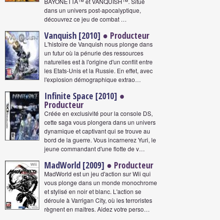
BAYONETTA™ et VANQUISH™. Situé
dans un univers post-apocalyptique,
découvrez ce jeu de combat …
Vanquish [2010]
● Producteur
L'histoire de Vanquish nous plonge dans
un futur où la pénurie des ressources
naturelles est à l'origine d'un conflit entre
les Etats-Unis et la Russie. En effet, avec
l'explosion démographique extrao…
Infinite Space [2010]
●
Producteur
Créée en exclusivité pour la console DS,
cette saga vous plongera dans un univers
dynamique et captivant qui se trouve au
bord de la guerre. Vous incarnerez Yuri, le
jeune commandant d'une flotte de v…
MadWorld [2009]
● Producteur
MadWorld est un jeu d'action sur Wii qui
vous plonge dans un monde monochrome
et stylisé en noir et blanc. L'action se
déroule à Varrigan City, où les terroristes
règnent en maîtres. Aidez votre perso…