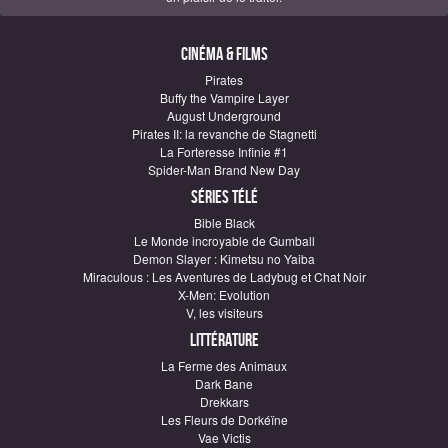
Cinéma & Films
Pirates
Buffy the Vampire Layer
August Underground
Pirates II: la revanche de Stagnetti
La Forteresse Infinie #1
Spider-Man Brand New Day
Séries télé
Bible Black
Le Monde incroyable de Gumball
Demon Slayer : Kimetsu no Yaiba
Miraculous : Les Aventures de Ladybug et Chat Noir
X-Men: Evolution
V, les visiteurs
Littérature
La Ferme des Animaux
Dark Bane
Drekkars
Les Fleurs de Dorkéïne
Vae Victis