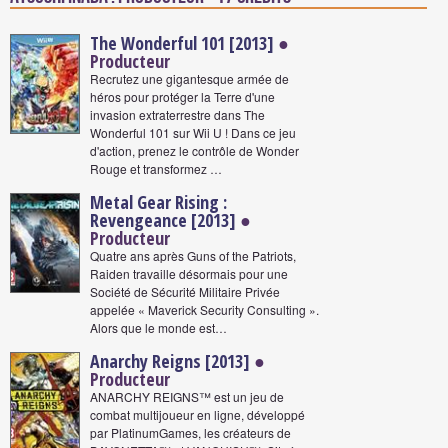
The Wonderful 101 [2013]
●
Producteur
Recrutez une gigantesque armée de
héros pour protéger la Terre d'une
invasion extraterrestre dans The
Wonderful 101 sur Wii U ! Dans ce jeu
d'action, prenez le contrôle de Wonder
Rouge et transformez …
Metal Gear Rising :
Revengeance [2013]
●
Producteur
Quatre ans après Guns of the Patriots,
Raiden travaille désormais pour une
Société de Sécurité Militaire Privée
appelée « Maverick Security Consulting ».
Alors que le monde est…
Anarchy Reigns [2013]
●
Producteur
ANARCHY REIGNS™ est un jeu de
combat multijoueur en ligne, développé
par PlatinumGames, les créateurs de