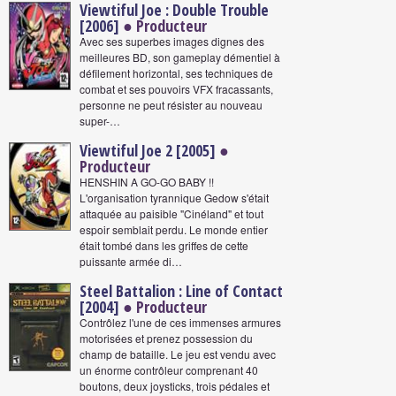
Viewtiful Joe : Double Trouble
[2006]
● Producteur
Avec ses superbes images dignes des
meilleures BD, son gameplay démentiel à
défilement horizontal, ses techniques de
combat et ses pouvoirs VFX fracassants,
personne ne peut résister au nouveau
super-…
Viewtiful Joe 2 [2005]
●
Producteur
HENSHIN A GO-GO BABY !!
L'organisation tyrannique Gedow s'était
attaquée au paisible "Cinéland" et tout
espoir semblait perdu. Le monde entier
était tombé dans les griffes de cette
puissante armée di…
Steel Battalion : Line of Contact
[2004]
● Producteur
Contrôlez l'une de ces immenses armures
motorisées et prenez possession du
champ de bataille. Le jeu est vendu avec
un énorme contrôleur comprenant 40
boutons, deux joysticks, trois pédales et