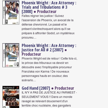
Phoenix Wright : Ace Attorney :
Trials and Tribulations # 3
[2008]
● Producteur
Faites régner les justice ! Suivez
l'ascension de Phoenix, un avocat de la
défense chevronné. Le passé et le
présent s'entrechoquent alors qu'il se
prépare à affronter Godot, un mystérieux
procureu…
Phoenix Wright : Ace Attorney :
Justice for All # 2 [2007]
●
Producteur
Phoenix Wright est de retour ! Cette fois-ci,
le prince des tribunaux va devoir en
découdre avec l'impitoyable procureur
Franziska von Karma ! De nouveaux
personnages hauts en couleur, des
scénario…
God Hand [2007]
● Producteur
IL N'Y A PAS DE JUSTICE AU FARWEST -
SEULEMENT VOUS !! Dans un monde
ravagé se relevant doucement d'un
terrible choc nucléaire, des gangsters