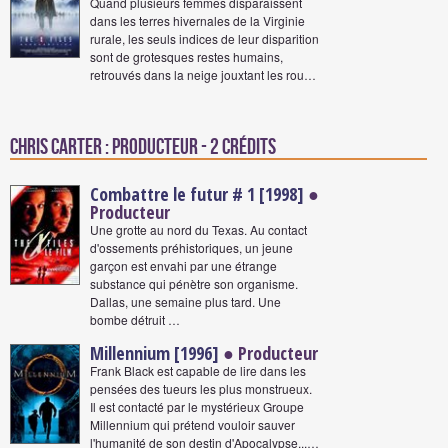
Quand plusieurs femmes disparaissent
dans les terres hivernales de la Virginie
rurale, les seuls indices de leur disparition
sont de grotesques restes humains,
retrouvés dans la neige jouxtant les rou…
Chris Carter : Producteur - 2 crédits
Combattre le futur # 1 [1998]
●
Producteur
Une grotte au nord du Texas. Au contact
d'ossements préhistoriques, un jeune
garçon est envahi par une étrange
substance qui pénètre son organisme.
Dallas, une semaine plus tard. Une
bombe détruit …
Millennium [1996]
● Producteur
Frank Black est capable de lire dans les
pensées des tueurs les plus monstrueux.
Il est contacté par le mystérieux Groupe
Millennium qui prétend vouloir sauver
l'humanité de son destin d'Apocalypse...…