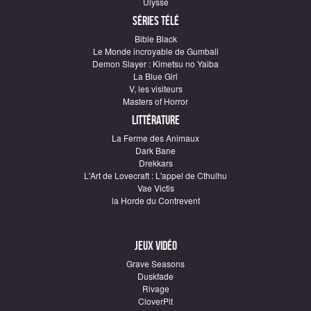
Ulysse
Séries télé
Bible Black
Le Monde incroyable de Gumball
Demon Slayer : Kimetsu no Yaiba
La Blue Girl
V, les visiteurs
Masters of Horror
Littérature
La Ferme des Animaux
Dark Bane
Drekkars
L'Art de Lovecraft : L'appel de Cthulhu
Vae Victis
la Horde du Contrevent
Jeux vidéo
Grave Seasons
Duskfade
Rivage
CloverPit