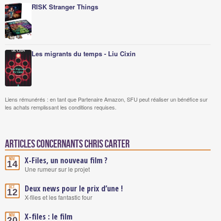
RISK Stranger Things
Les migrants du temps - Liu Cixin
Liens rémunérés : en tant que Partenaire Amazon, SFU peut réaliser un bénéfice sur
les achats remplissant les conditions requises.
Articles concernants Chris Carter
X-Files, un nouveau film ?
Nov.
14
Une rumeur sur le projet
Deux news pour le prix d’une !
Oct.
12
X-files et les fantastic four
X-files : le film
Nov.
20