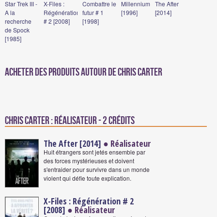
Star Trek III -
X-Files :
Combattre le
Millennium
The After
A la
Régénération
futur # 1
[1996]
[2014]
recherche
# 2 [2008]
[1998]
de Spock
[1985]
Acheter des produits autour de Chris Carter
Chris Carter : Réalisateur - 2 crédits
The After [2014]
● Réalisateur
Huit étrangers sont jetés ensemble par
des forces mystérieuses et doivent
s'entraider pour survivre dans un monde
violent qui défie toute explication.
X-Files : Régénération # 2
[2008]
● Réalisateur