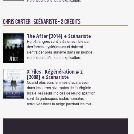
violent qui défie toute explication.
Chris Carter : Scénariste - 2 crédits
The After [2014]
● Scénariste
Huit étrangers sont jetés ensemble par
des forces mystérieuses et doivent
s'entraider pour survivre dans un monde
violent qui défie toute explication.
X-Files : Régénération # 2
[2008]
● Scénariste
Quand plusieurs femmes disparaissent
dans les terres hivernales de la Virginie
rurale, les seuls indices de leur disparition
sont de grotesques restes humains,
retrouvés dans la neige jouxtant les rou…