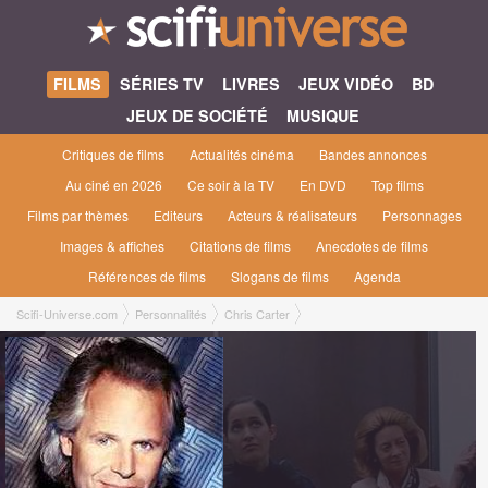
FILMS
SÉRIES TV
LIVRES
JEUX VIDÉO
BD
JEUX DE SOCIÉTÉ
MUSIQUE
Critiques de films
Actualités cinéma
Bandes annonces
Au ciné en 2026
Ce soir à la TV
En DVD
Top films
Films par thèmes
Editeurs
Acteurs & réalisateurs
Personnages
Images & affiches
Citations de films
Anecdotes de films
Références de films
Slogans de films
Agenda
Scifi-Universe.com
Personnalités
Chris Carter