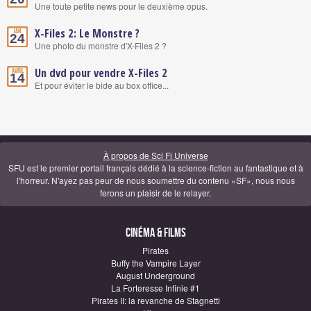
Une toute petite news pour le deuxième opus.
X-Files 2: Le Monstre ?
Jan.
24
Une photo du monstre d'X-Files 2 ?
Un dvd pour vendre X-Files 2
Avril
14
Et pour éviter le bide au box office...
À propos de Sci Fi Universe
SFU est le premier portail français dédié à la science-fiction au fantastique et à
l'horreur. N'ayez pas peur de nous soumettre du contenu «SF», nous nous
ferons un plaisir de le relayer.
Cinéma & Films
Pirates
Buffy the Vampire Layer
August Underground
La Forteresse Infinie #1
Pirates II: la revanche de Stagnetti