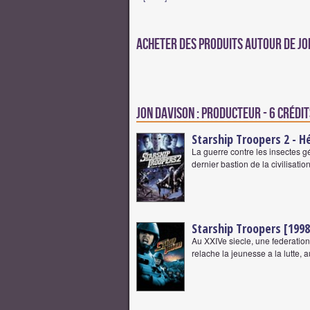
Acheter des produits autour de Jo
Jon Davison : Producteur - 6 crédit
Starship Troopers 2 - H
La guerre contre les insectes g
dernier bastion de la civilisati
Starship Troopers [1998
Au XXIVe siecle, une federation 
relache la jeunesse a la lutte, 