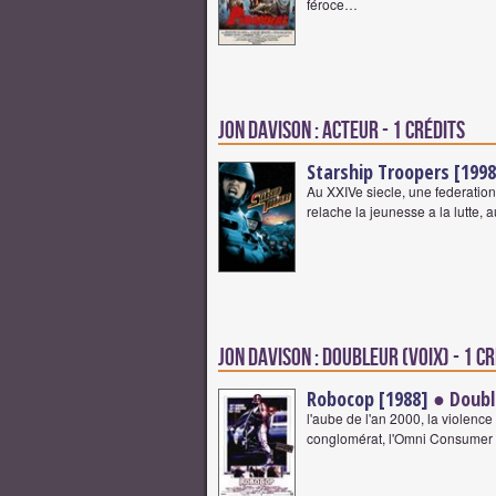
féroce…
Jon Davison : Acteur - 1 crédits
Starship Troopers [1998
Au XXIVe siecle, une federation 
relache la jeunesse a la lutte, 
Jon Davison : Doubleur (voix) - 1 c
Robocop [1988]
● Double
l'aube de l'an 2000, la violence
conglomérat, l'Omni Consumer P