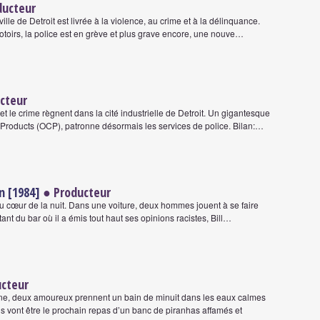
ducteur
 ville de Detroit est livrée à la violence, au crime et à la délinquance.
otoirs, la police est en grève et plus grave encore, une nouve…
cteur
 et le crime règnent dans la cité industrielle de Detroit. Un gigantesque
roducts (OCP), patronne désormais les services de police. Bilan:…
n [1984]
● Producteur
u cœur de la nuit. Dans une voiture, deux hommes jouent à se faire
tant du bar où il a émis tout haut ses opinions racistes, Bill…
cteur
lune, deux amoureux prennent un bain de minuit dans les eaux calmes
ils vont être le prochain repas d’un banc de piranhas affamés et