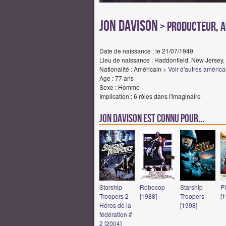
Jon Davison
> Producteur, A
Date de naissance : le 21/07/1949
Lieu de naissance : Haddonfield, New Jersey,
Nationalité : Américain
> Voir d'autres américa
Age : 77 ans
Sexe : Homme
Implication : 6 rôles dans l'imaginaire
Jon Davison est connu pour...
Starship
Robocop
Starship
P
Troopers 2 -
[1988]
Troopers
[
Héros de la
[1998]
fédération #
2 [2004]