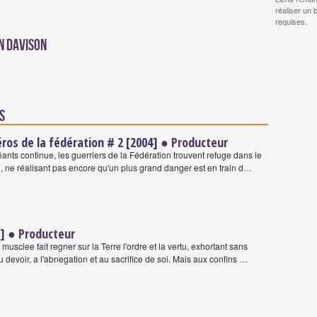
réaliser un 
requises.
n Davison
s
éros de la fédération # 2 [2004]
● Producteur
éants continue, les guerriers de la Fédération trouvent refuge dans le
on, ne réalisant pas encore qu'un plus grand danger est en train d…
]
● Producteur
musclee fait regner sur la Terre l'ordre et la vertu, exhortant sans
au devoir, a l'abnegation et au sacrifice de soi. Mais aux confins …