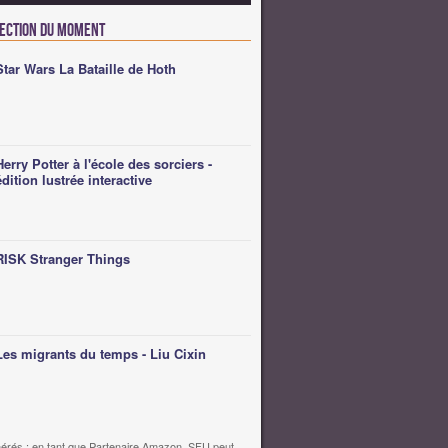
lection du moment
Star Wars La Bataille de Hoth
Herry Potter à l'école des sorciers -
édition lustrée interactive
RISK Stranger Things
Les migrants du temps - Liu Cixin
érés : en tant que Partenaire Amazon, SFU peut