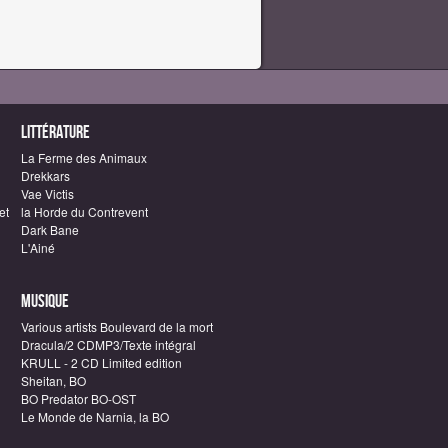
Littérature
La Ferme des Animaux
Drekkars
Vae Victis
et
la Horde du Contrevent
Dark Bane
L'Ainé
Musique
Various artists Boulevard de la mort
Dracula/2 CDMP3/Texte intégral
KRULL - 2 CD Limited edition
Sheitan, BO
BO Predator BO-OST
Le Monde de Narnia, la BO