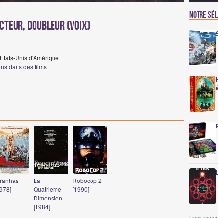
Notre sé
cteur, Doubleur (voix)
 Etats-Unis d'Amérique
ins dans des films
iranhas
La
Robocop 2
1978]
Quatrieme
[1990]
Dimension
[1984]
Liens rémun