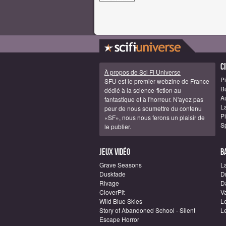
C
À propos de Sci Fi Universe
Pi
SFU est le premier webzine de France
B
dédié à la science-fiction au
A
fantastique et à l'horreur. N'ayez pas
La
peur de nous soumettre du contenu
Pi
«SF», nous nous ferons un plaisir de
S
le publier.
Jeux vidéo
B
Grave Seasons
L
Duskfade
D
Rivage
D
CloverPit
Va
Wild Blue Skies
L
Story of Abandoned School - Silent
L
Escape Horror