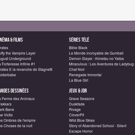
inéma & Films
Séries télé
rates
Bible Black
uffy the Vampire Layer
Le Monde incroyable de Gumball
ugust Underground
Demon Slayer : Kimetsu no Yaiba
 Forteresse Infinie #1
Miraculous : Les Aventures de Ladybug 
rates II: la revanche de Stagnetti
Chat Noir
piderbabe
Renegade Immortal
La Blue Girl
andes dessinées
Jeux & JDR
a Ferme des Animaux
Grave Seasons
rekkars
Duskfade
ark Bane
Rivage
e Victis
CloverPit
es Ombres de l'empire
Wild Blue Skies
es Choses de la nuit
Story of Abandoned School - Silent
Escape Horror