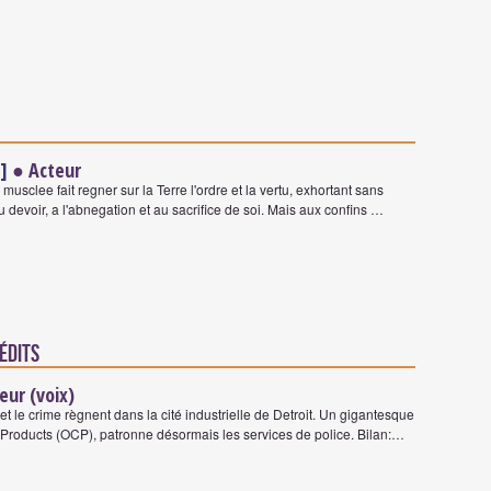
]
● Acteur
musclee fait regner sur la Terre l'ordre et la vertu, exhortant sans
au devoir, a l'abnegation et au sacrifice de soi. Mais aux confins …
rédits
ur (voix)
 et le crime règnent dans la cité industrielle de Detroit. Un gigantesque
roducts (OCP), patronne désormais les services de police. Bilan:…