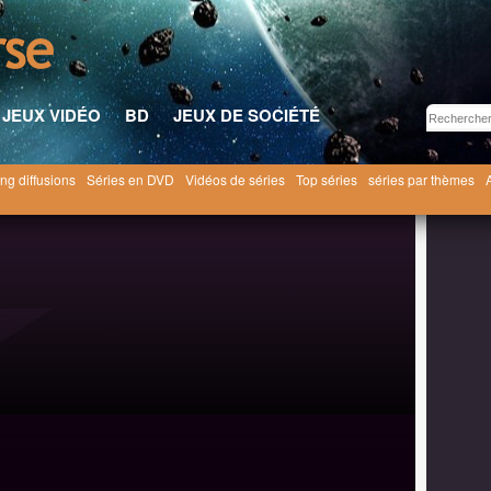
JEUX VIDÉO
BD
JEUX DE SOCIÉTÉ
ng diffusions
Séries en DVD
Vidéos de séries
Top séries
séries par thèmes
oman