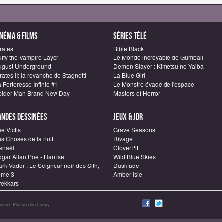
inéma & Films
Séries télé
rates
Bible Black
uffy the Vampire Layer
Le Monde incroyable de Gumball
ugust Underground
Demon Slayer : Kimetsu no Yaiba
rates II: la revanche de Stagnetti
La Blue Girl
 Forteresse Infinie #1
Le Monstre évadé de l'espace
pider-Man Brand New Day
Masters of Horror
andes dessinées
Jeux & JDR
e Victis
Grave Seasons
es Choses de la nuit
Rivage
anaël
CloverPit
dgar Allan Poe - Hantise
Wild Blue Skies
rk Vador : Le Seigneur noir des Sith,
Duskfade
ome 3
Amber Isle
rekkars
rved. Please don’t copy.