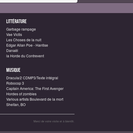
Littérature
Garbage rampage
Vae Victis
Les Choses de la nuit
Edgar Allan Poe - Hantise
Danaël
la Horde du Contrevent
Musique
Dracula/2 CDMP3/Texte intégral
Robocop 3
Captain America: The First Avenger
Hordes of zombies
Various artists Boulevard de la mort
Sheitan, BO
Merci de votre visite et à bientôt.