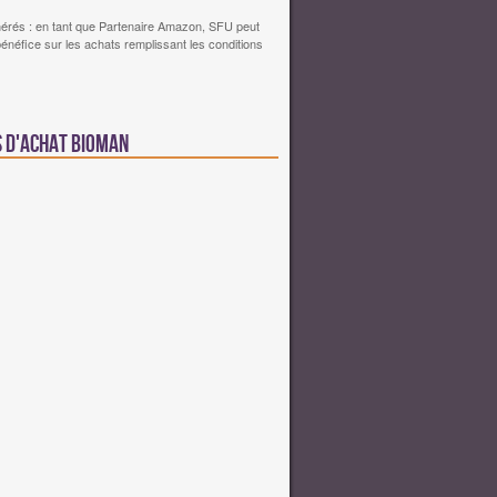
érés : en tant que Partenaire Amazon, SFU peut
bénéfice sur les achats remplissant les conditions
s d'achat Bioman