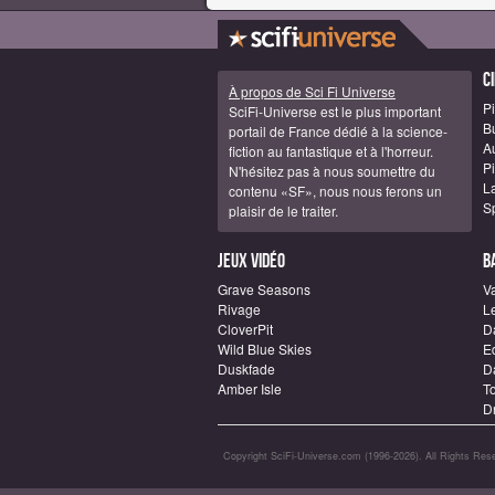
C
À propos de Sci Fi Universe
Pi
SciFi-Universe est le plus important
B
portail de France dédié à la science-
A
fiction au fantastique et à l'horreur.
Pi
N'hésitez pas à nous soumettre du
La
contenu «SF», nous nous ferons un
S
plaisir de le traiter.
Jeux vidéo
B
Grave Seasons
Va
Rivage
L
CloverPit
D
Wild Blue Skies
E
Duskfade
Da
Amber Isle
T
D
Copyright SciFi-Universe.com (1996-2026). All Rights Rese