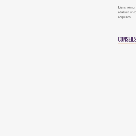
Liens rémun
réaliser un 
requises.
Conseil