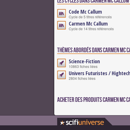
Les cycles dans Carmen Mc Callum
Code Mc Callum
Cycle de 5 titres référencés
Carmen Mc Callum
Cycle de 14 titres référencés
Thèmes abordés dans Carmen Mc C
Science-Fiction
10863 fiches liées
Univers Futuristes / Hightec
2804 fiches liées
Acheter des produits Carmen Mc C