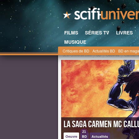
FILMS
SÉRIES TV
LIVRES
MUSIQUE
Critiques de BD
Actualités BD
BD en maga
Scifi-Universe.com
BD
Oeuvres
Carmen M
La saga Carmen Mc Call
21
Oeuvre
BD
Actualités