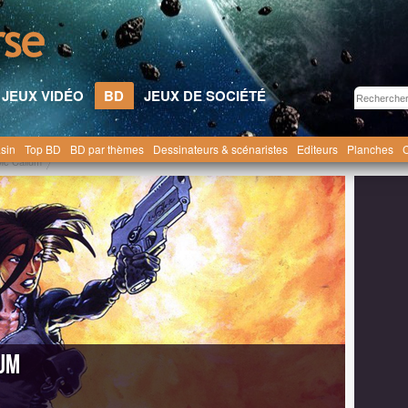
JEUX VIDÉO
BD
JEUX DE SOCIÉTÉ
sin
Top BD
BD par thèmes
Dessinateurs & scénaristes
Editeurs
Planches
C
c Callum
um