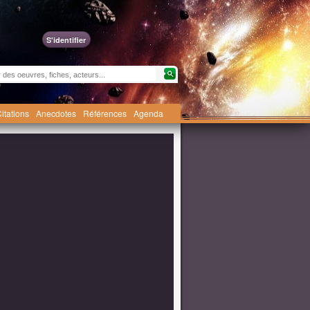
S'identifier
itations
Anecdotes
Références
Agenda