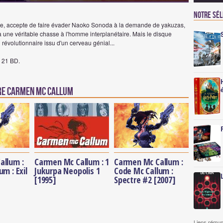
Notre sé
, accepte de faire évader Naoko Sonoda à la demande de yakuzas,
a une véritable chasse à l'homme interplanétaire. Mais le disque
révolutionnaire issu d'un cerveau génial...
 21 BD.
re Carmen Mc Callum
allum :
Carmen Mc Callum : 1
Carmen Mc Callum :
m : Exil
Jukurpa Neopolis 1
Code Mc Callum :
[1995]
Spectre #2 [2007]
Liens rémun