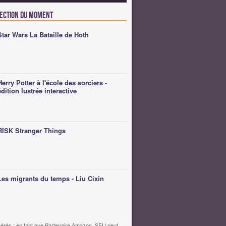
lection du moment
Star Wars La Bataille de Hoth
Herry Potter à l'école des sorciers -
édition lustrée interactive
RISK Stranger Things
Les migrants du temps - Liu Cixin
érés : en tant que Partenaire Amazon, SFU peut