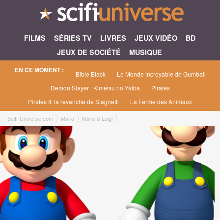
FILMS
SÉRIES TV
LIVRES
JEUX VIDÉO
BD
JEUX DE SOCIÉTÉ
MUSIQUE
EN CE MOMENT :
Bible Black
Le Monde incroyable de Gumball
Demon Slayer : Kimetsu no Yaiba
Pirates
Pirates II: la revanche de Stagnetti
La Ferme des Animaux
Scifi-Universe.com
Mario
Mario & Luigi