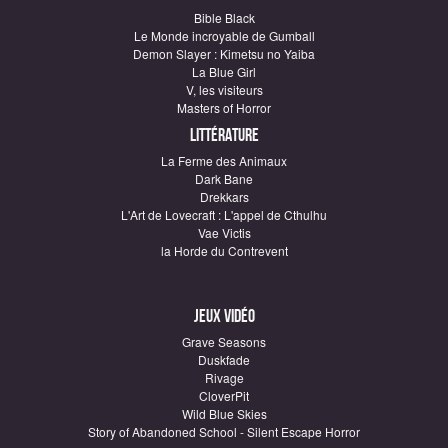
Bible Black
Le Monde incroyable de Gumball
Demon Slayer : Kimetsu no Yaiba
La Blue Girl
V, les visiteurs
Masters of Horror
Littérature
La Ferme des Animaux
Dark Bane
Drekkars
L'Art de Lovecraft : L'appel de Cthulhu
Vae Victis
la Horde du Contrevent
Jeux vidéo
Grave Seasons
Duskfade
Rivage
CloverPit
Wild Blue Skies
Story of Abandoned School - Silent Escape Horror