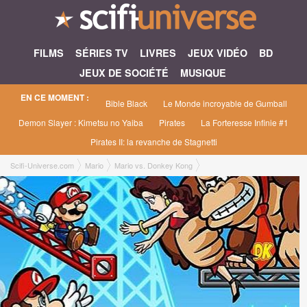
FILMS
SÉRIES TV
LIVRES
JEUX VIDÉO
BD
JEUX DE SOCIÉTÉ
MUSIQUE
EN CE MOMENT :
Bible Black
Le Monde incroyable de Gumball
Demon Slayer : Kimetsu no Yaiba
Pirates
La Forteresse Infinie #1
Pirates II: la revanche de Stagnetti
Scifi-Universe.com
Mario
Mario vs. Donkey Kong