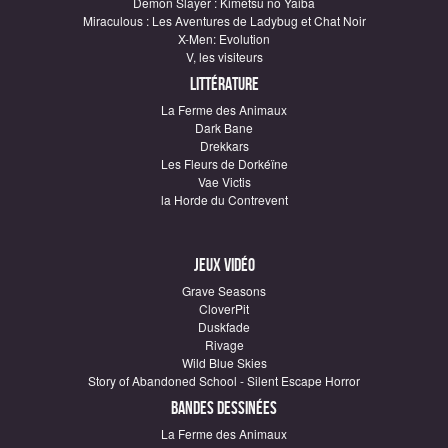
Demon Slayer : Kimetsu no Yaiba
Miraculous : Les Aventures de Ladybug et Chat Noir
X-Men: Evolution
V, les visiteurs
Littérature
La Ferme des Animaux
Dark Bane
Drekkars
Les Fleurs de Dorkéïne
Vae Victis
la Horde du Contrevent
Jeux vidéo
Grave Seasons
CloverPit
Duskfade
Rivage
Wild Blue Skies
Story of Abandoned School - Silent Escape Horror
Bandes dessinées
La Ferme des Animaux