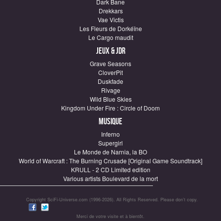
Dark Bane
Drekkars
Vae Victis
Les Fleurs de Dorkéïne
Le Cargo maudit
Jeux & JDR
Grave Seasons
CloverPit
Duskfade
Rivage
Wild Blue Skies
Kingdom Under Fire : Circle of Doom
Musique
Inferno
Supergirl
Le Monde de Narnia, la BO
World of Warcraft : The Burning Crusade [Original Game Soundtrack]
KRULL - 2 CD Limited edition
Various artists Boulevard de la mort
Copyright SciFi-Universe.com (1996-2026). All Rights Reserved. Please don’t copy.
Merci de votre visite et à bientôt.