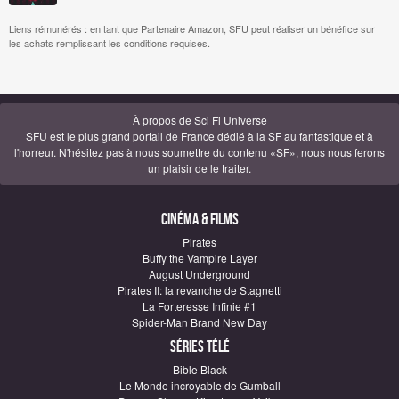
Liens rémunérés : en tant que Partenaire Amazon, SFU peut réaliser un bénéfice sur
les achats remplissant les conditions requises.
À propos de Sci Fi Universe
SFU est le plus grand portail de France dédié à la SF au fantastique et à
l'horreur. N'hésitez pas à nous soumettre du contenu «SF», nous nous ferons
un plaisir de le traiter.
Cinéma & Films
Pirates
Buffy the Vampire Layer
August Underground
Pirates II: la revanche de Stagnetti
La Forteresse Infinie #1
Spider-Man Brand New Day
Séries télé
Bible Black
Le Monde incroyable de Gumball