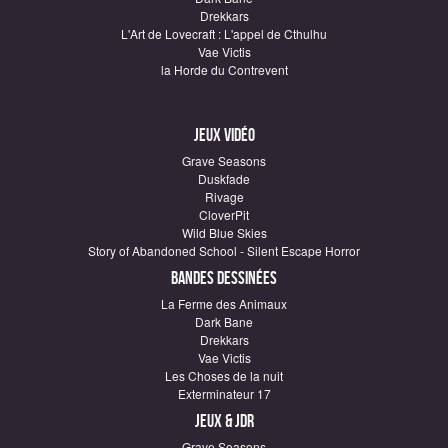
Drekkars
L'Art de Lovecraft : L'appel de Cthulhu
Vae Victis
la Horde du Contrevent
Jeux vidéo
Grave Seasons
Duskfade
Rivage
CloverPit
Wild Blue Skies
Story of Abandoned School - Silent Escape Horror
Bandes dessinées
La Ferme des Animaux
Dark Bane
Drekkars
Vae Victis
Les Choses de la nuit
Exterminateur 17
Jeux & JDR
Grave Seasons