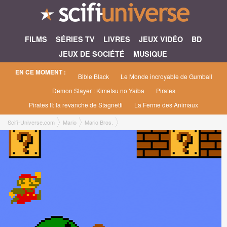
FILMS
SÉRIES TV
LIVRES
JEUX VIDÉO
BD
JEUX DE SOCIÉTÉ
MUSIQUE
EN CE MOMENT :
Bible Black
Le Monde incroyable de Gumball
Demon Slayer : Kimetsu no Yaiba
Pirates
Pirates II: la revanche de Stagnetti
La Ferme des Animaux
Scifi-Universe.com
Mario
Mario Bros.