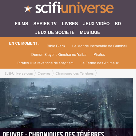
FILMS
SÉRIES TV
LIVRES
JEUX VIDÉO
BD
JEUX DE SOCIÉTÉ
MUSIQUE
EN CE MOMENT :
Bible Black
Le Monde incroyable de Gumball
Demon Slayer : Kimetsu no Yaiba
Pirates
Pirates II: la revanche de Stagnetti
La Ferme des Animaux
Scifi-Universe.com
Oeuvres
Chroniques des Ténèbres
Oeuvre : Chroniques des Ténèbres