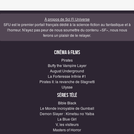
À propos de Sci Fi Universe
SFU est le premier portail français dédié à la science-fiction au fantastique et à
l'horreur. N'ayez pas peur de nous soumettre du contenu «SF», nous nous
ferons un plaisir de le relayer.
Cinéma & Films
Pirates
Buffy the Vampire Layer
August Underground
La Forteresse Infinie #1
Pirates II: la revanche de Stagnetti
Ulysse
Séries télé
Bible Black
Le Monde incroyable de Gumball
Demon Slayer : Kimetsu no Yaiba
La Blue Girl
V, les visiteurs
Masters of Horror