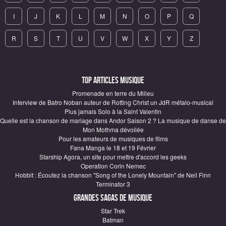
I
J
K
L
M
N
O
P
Q
R
S
T
U
V
W
X
Y
Z
Top articles Musique
Promenade en terre du Milieu
Interview de Batro Noban auteur de Rotting Christ un JdR métalo-musical
Plus jamais Solo à la Saint Valentin
Quelle est la chanson de mariage dans Andor Saison 2 ? La musique de danse de
Mon Mothma dévoilée
Pour les amateurs de musiques de films
Fana Manga le 18 et 19 Février
Starship Agora, un site pour mettre d'accord les geeks
Operation Corin Nemec
Hobbit : Écoutez la chanson "Song of the Lonely Mountain" de Neil Finn
Terminator 3
Grandes sagas de Musique
Star Trek
Batman