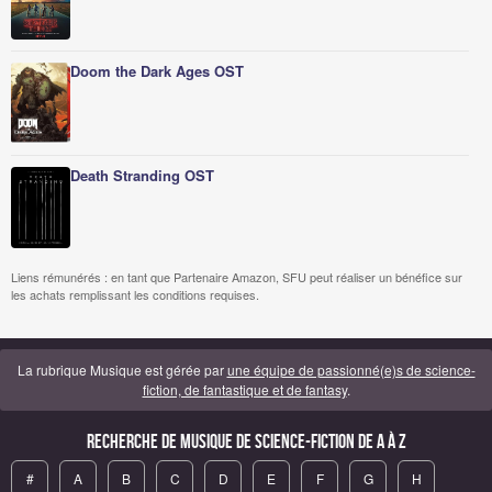
Doom the Dark Ages OST
Death Stranding OST
Liens rémunérés : en tant que Partenaire Amazon, SFU peut réaliser un bénéfice sur
les achats remplissant les conditions requises.
La rubrique Musique est gérée par
une équipe de passionné(e)s de science-
fiction, de fantastique et de fantasy
.
Recherche de Musique de science-fiction de A à Z
#
A
B
C
D
E
F
G
H