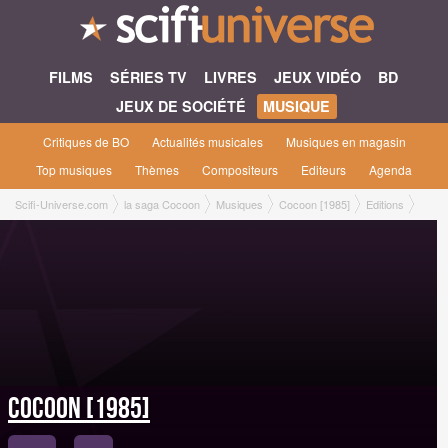
FILMS
SÉRIES TV
LIVRES
JEUX VIDÉO
BD
JEUX DE SOCIÉTÉ
MUSIQUE
Critiques de BO
Actualités musicales
Musiques en magasin
Top musiques
Thèmes
Compositeurs
Editeurs
Agenda
Scifi-Universe.com
la saga Cocoon
Musiques
Cocoon [1985]
Editions
Cocoon [1985]