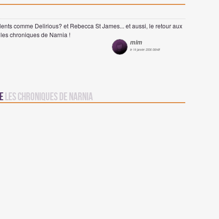
lents comme Delirious? et Rebecca St James... et aussi, le retour aux
 les chroniques de Narnia !
mim
le 14 janvier 2006 06h48
re
Les chroniques de Narnia