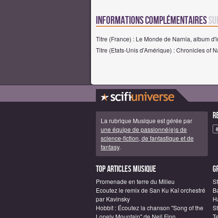
Informations complémentaires
su
Titre (France) : Le Monde de Narnia, album d'i
Titre (Etats-Unis d'Amérique) : Chronicles of N
R
La rubrique Musique est gérée par
une équipe de passionné(e)s de
science-fiction, de fantastique et de
fantasy
.
Top articles Musique
G
Promenade en terre du Milieu
St
Ecoutez le remix de San Ku Kaï orchestré
B
par Kavinsky
Ha
Hobbit : Écoutez la chanson "Song of the
S
Lonely Mountain" de Neil Finn
T