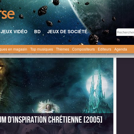
JEUX VIDÉO
BD
JEUX DE SOCIÉTÉ
ques en magasin
Top musiques
Thèmes
Compositeurs
Editeurs
Agenda
Narnia
Musiques
Le Monde de Narnia, album d'inspiration chrétienne [2005]
um d'inspiration chrétienne [2005]