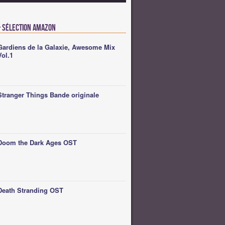
 Sélection Amazon
Gardiens de la Galaxie, Awesome Mix
Vol.1
Stranger Things Bande originale
Doom the Dark Ages OST
Death Stranding OST