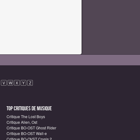
V
W
X
Y
Z
Top critiques de Musique
Critique The Lost Boys
Critique Alien, Ost
Critique BO-OST Ghost Rider
Critique BO-OST Wall-e
Critique BO-OVST Crysis 2