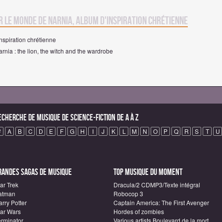
r Le Monde de Narnia, album d'inspiration chrétienne
nspiration chrétienne
arnia : the lion, the witch and the wardrobe
echerche de Musique de science-fiction de A à Z
#
A
B
C
D
E
F
G
H
I
J
K
L
M
N
O
P
Q
R
S
T
U
randes sagas de Musique
Top Musique du moment
ar Trek
Dracula/2 CDMP3/Texte intégral
atman
Robocop 3
rry Potter
Captain America: The First Avenger
tar Wars
Hordes of zombies
erminator
Various artists Boulevard de la mort