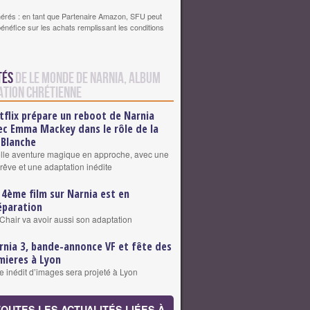
érés : en tant que Partenaire Amazon, SFU peut
bénéfice sur les achats remplissant les conditions
tés
de Le Monde de Narnia, album
ation chrétienne
tflix prépare un reboot de Narnia
ec Emma Mackey dans le rôle de la
 Blanche
lle aventure magique en approche, avec une
 rêve et une adaptation inédite
 4ème film sur Narnia est en
éparation
 Chair va avoir aussi son adaptation
rnia 3, bande-annonce VF et fête des
mieres à Lyon
 inédit d’images sera projeté à Lyon
TOUTES LES ACTUALITÉS LIÉES À