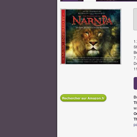
1
S
B
7
D
1
D
Rechercher sur Amazon.fr
Ti
w
O
T
pa