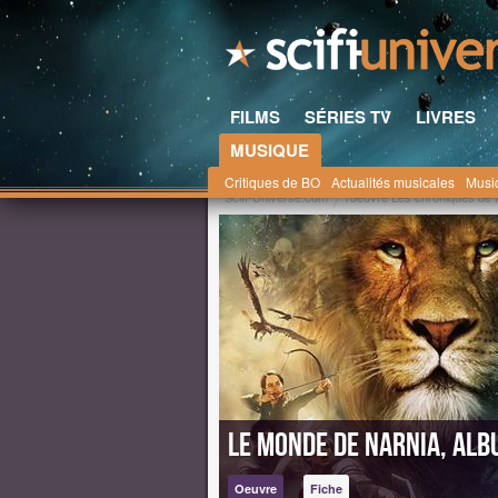
FILMS
SÉRIES TV
LIVRES
MUSIQUE
Critiques de BO
Actualités musicales
Musi
Scifi-Universe.com
l'oeuvre Les chroniques de 
Le Monde de Narnia, alb
Oeuvre
Fiche