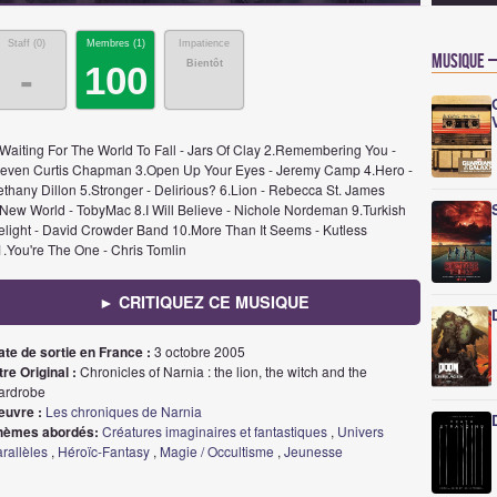
Staff (
0
)
Membres (
1
)
Impatience
Musique –
Bientôt
-
100
.Waiting For The World To Fall - Jars Of Clay 2.Remembering You -
teven Curtis Chapman 3.Open Up Your Eyes - Jeremy Camp 4.Hero -
ethany Dillon 5.Stronger - Delirious? 6.Lion - Rebecca St. James
.New World - TobyMac 8.I Will Believe - Nichole Nordeman 9.Turkish
elight - David Crowder Band 10.More Than It Seems - Kutless
1.You're The One - Chris Tomlin
► CRITIQUEZ CE MUSIQUE
ate de sortie en France :
3 octobre 2005
tre Original :
Chronicles of Narnia : the lion, the witch and the
ardrobe
euvre :
Les chroniques de Narnia
hèmes abordés:
Créatures imaginaires et fantastiques
,
Univers
rallèles
,
Héroïc-Fantasy
,
Magie / Occultisme
,
Jeunesse