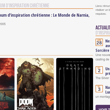
bum d'inspiration chrétienne
Liens rémun
réaliser un 
requises.
bum d'inspiration chrétienne : Le Monde de Narnia,
2005
Actuali
d'inspir
Ne
Avril
28
av
Sorcière
Une nouve
casting de
Un
Oct.
2
pr
The Silver
Na
Déc.
3
Lu
un montage
VOIR 