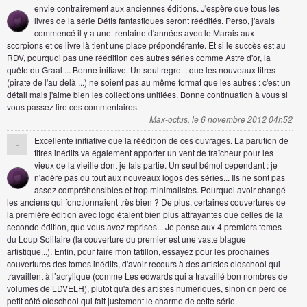
envie contrairement aux anciennes éditions. J'espère que tous les
livres de la série Défis fantastiques seront réédités. Perso, j'avais
commencé il y a une trentaine d'années avec le Marais aux
scorpions et ce livre là tient une place prépondérante. Et si le succès est au
RDV, pourquoi pas une réédition des autres séries comme Astre d'or, la
quête du Graal ... Bonne initiave. Un seul regret : que les nouveaux titres
(pirate de l'au delà ...) ne soient pas au même format que les autres : c'est un
détail mais j'aime bien les collections unifiées. Bonne continuation à vous si
vous passez lire ces commentaires.
Max-octus, le 6 novembre 2012 04h52
Excellente initiative que la réédition de ces ouvrages. La parution de
-
titres inédits va également apporter un vent de fraîcheur pour les
vieux de la vieille dont je fais partie. Un seul bémol cependant : je
n'adère pas du tout aux nouveaux logos des séries... Ils ne sont pas
assez compréhensibles et trop minimalistes. Pourquoi avoir changé
les anciens qui fonctionnaient très bien ? De plus, certaines couvertures de
la première édition avec logo étaient bien plus attrayantes que celles de la
seconde édition, que vous avez reprises... Je pense aux 4 premiers tomes
du Loup Solitaire (la couverture du premier est une vaste blague
artistique...). Enfin, pour faire mon tatillon, essayez pour les prochaines
couvertures des tomes inédits, d'avoir recours à des artistes oldschool qui
travaillent à l’acrylique (comme Les edwards qui a travaillé bon nombres de
volumes de LDVELH), plutot qu'a des artistes numériques, sinon on perd ce
petit côté oldschool qui fait justement le charme de cette série.