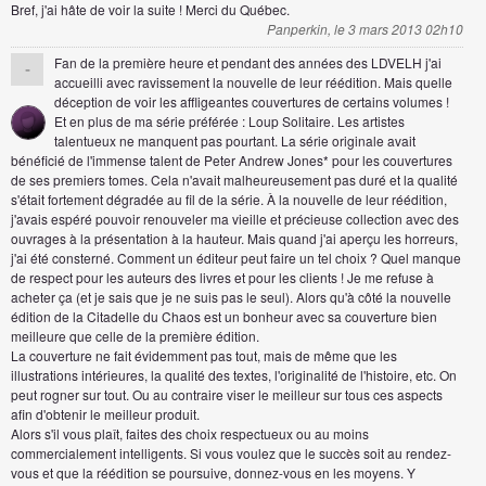
Bref, j'ai hâte de voir la suite ! Merci du Québec.
Panperkin, le 3 mars 2013 02h10
Fan de la première heure et pendant des années des LDVELH j'ai
-
accueilli avec ravissement la nouvelle de leur réédition. Mais quelle
déception de voir les affligeantes couvertures de certains volumes !
Et en plus de ma série préférée : Loup Solitaire. Les artistes
talentueux ne manquent pas pourtant. La série originale avait
bénéficié de l'immense talent de Peter Andrew Jones* pour les couvertures
de ses premiers tomes. Cela n'avait malheureusement pas duré et la qualité
s'était fortement dégradée au fil de la série. À la nouvelle de leur réédition,
j'avais espéré pouvoir renouveler ma vieille et précieuse collection avec des
ouvrages à la présentation à la hauteur. Mais quand j'ai aperçu les horreurs,
j'ai été consterné. Comment un éditeur peut faire un tel choix ? Quel manque
de respect pour les auteurs des livres et pour les clients ! Je me refuse à
acheter ça (et je sais que je ne suis pas le seul). Alors qu'à côté la nouvelle
édition de la Citadelle du Chaos est un bonheur avec sa couverture bien
meilleure que celle de la première édition.
La couverture ne fait évidemment pas tout, mais de même que les
illustrations intérieures, la qualité des textes, l'originalité de l'histoire, etc. On
peut rogner sur tout. Ou au contraire viser le meilleur sur tous ces aspects
afin d'obtenir le meilleur produit.
Alors s'il vous plaît, faites des choix respectueux ou au moins
commercialement intelligents. Si vous voulez que le succès soit au rendez-
vous et que la réédition se poursuive, donnez-vous en les moyens. Y