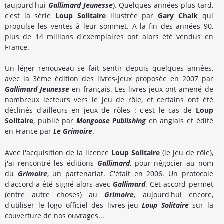
(aujourd'hui
Gallimard Jeunesse
). Quelques années plus tard,
c'est la série
Loup Solitaire
illustrée par
Gary Chalk
qui
propulse les ventes à leur sommet. A la fin des années 90,
plus de 14 millions d'exemplaires ont alors été vendus en
France.
Un léger renouveau se fait sentir depuis quelques années,
avec la 3ème édition des livres-jeux proposée en 2007 par
Gallimard Jeunesse
en français. Les livres-jeux ont amené de
nombreux lecteurs vers le jeu de rôle, et certains ont été
déclinés d'ailleurs en jeux de rôles : c'est le cas de
Loup
Solitaire
, publié par
Mongoose Publishing
en anglais et édité
en France par
Le Grimoire
.
Avec l'acquisition de la licence
Loup Solitaire
(le jeu de rôle),
j'ai rencontré les éditions
Gallimard
, pour négocier au nom
du
Grimoire
, un partenariat. C'était en 2006. Un protocole
d'accord a été signé alors avec
Gallimard
. Cet accord permet
(entre autre choses) au
Grimoire
, aujourd'hui encore,
d'utiliser le logo officiel des livres-jeu
Loup Solitaire
sur la
couverture de nos ouvrages...