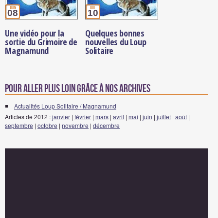
juin
juil.
08
10
Une vidéo pour la
Quelques bonnes
sortie du Grimoire de
nouvelles du Loup
Magnamund
Solitaire
Pour aller plus loin grâce à nos archives
Actualités Loup Solitaire / Magnamund
Articles de 2012 :
janvier
|
février
|
mars
|
avril
|
mai
|
juin
|
juillet
|
août
|
septembre
|
octobre
|
novembre
|
décembre