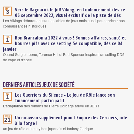
Vers le Ragnarök le JdR Viking, en foulencement dés ce
Sept.
3
06 septembre 2022, visuel exclusif de la piste de dés
Les Vikings débarquent sur nos tables de jeux mais aussi pour enrichir nos
connaissances historiques
Bon Brancalonia 2022 à vous ! Bonnes affaires, santé et
Jan.
1
bourres pifs avec ce setting 5e compatible, dès ce 04
janvier
Quand Sergio Leone, Terence Hill et Bud Spencer inspirent un setting DD5
de cape et d'épée
Derniers articles Jeux de société
Les Guerriers du Silence - Le Jeu de Rôle lance son
Mai
1
financement participatif
L'adaptation des romans de Pierre Bordage arrive en JDR !
Un nouveau supplément pour l'Empire des Cerisiers, ode
Avril
21
à la forge !
un jeu de rôle entre mythes japonais et fantasy féerique