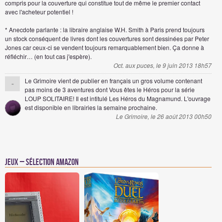
compris pour la couverture qui constitue tout de même le premier contact
avec l'acheteur potentiel !
* Anecdote parlante : la libraire anglaise W.H. Smith à Paris prend toujours
un stock conséquent de livres dont les couvertures sont dessinées par Peter
Jones car ceux-ci se vendent toujours remarquablement bien. Ça donne à
réfléchir… (en tout cas j'espère).
Oct. aux puces, le 9 juin 2013 18h57
Le Grimoire vient de publier en français un gros volume contenant
-
pas moins de 3 aventures dont Vous êtes le Héros pour la série
LOUP SOLITAIRE! Il est intitulé Les Héros du Magnamund. L'ouvrage
est disponible en librairies la semaine prochaine.
Le Grimoire, le 26 août 2013 00h50
Jeux – Sélection Amazon