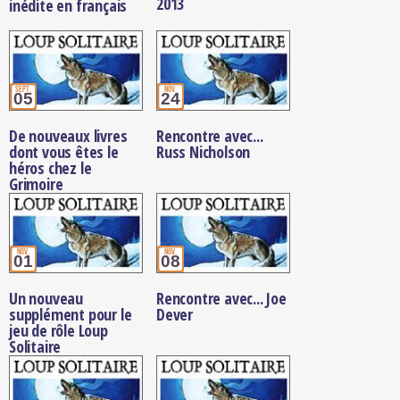
2013
inédite en français
sept.
nov.
05
24
De nouveaux livres
Rencontre avec...
dont vous êtes le
Russ Nicholson
héros chez le
Grimoire
nov.
nov.
01
08
Un nouveau
Rencontre avec... Joe
supplément pour le
Dever
jeu de rôle Loup
Solitaire