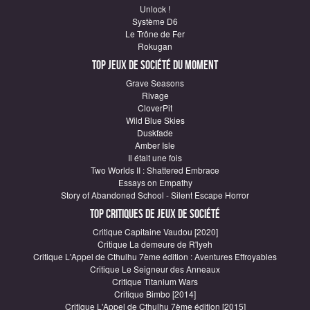
Unlock !
Système D6
Le Trône de Fer
Rokugan
Top Jeux de société du moment
Grave Seasons
Rivage
CloverPit
Wild Blue Skies
Duskfade
Amber Isle
Il était une fois
Two Worlds II : Shattered Embrace
Essays on Empathy
Story of Abandoned School - Silent Escape Horror
Top critiques de Jeux de société
Critique Capitaine Vaudou [2020]
Critique La demeure de R'lyeh
Critique L'Appel de Cthulhu 7ème édition : Aventures Effroyables
Critique Le Seigneur des Anneaux
Critique Titanium Wars
Critique Bimbo [2014]
Critique L'Appel de Cthulhu 7ème édition [2015]