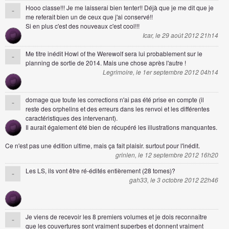
Hooo classe!!! Je me laisserai bien tenter!! Déjà que je me dit que je
-
me referait bien un de ceux que j'ai conservé!!
Si en plus c'est des nouveaux c'est cool!!!
Icar, le 29 août 2012 21h14
Me titre inédit Howl of the Werewolf sera lui probablement sur le
-
planning de sortie de 2014. Mais une chose après l'autre !
Legrimoire, le 1er septembre 2012 04h14
domage que toute les corrections n'ai pas été prise en compte (il
-
reste des orphelins et des erreurs dans les renvoi et les différentes
caractéristiques des intervenant).
Il aurait également été bien de récupéré les illustrations manquantes.
Ce n'est pas une édition ultime, mais ça fait plaisir. surtout pour l'inédit.
grinlen, le 12 septembre 2012 16h20
Les LS, ils vont être ré-édités entièrement (28 tomes)?
-
gah33, le 3 octobre 2012 22h46
Je viens de recevoir les 8 premiers volumes et je dois reconnaître
-
que les couvertures sont vraiment superbes et donnent vraiment