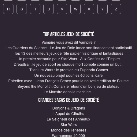
R
S
T
U
V
W
X
Y
Z
Top articles Jeux de société
Vampire vous avez dit Vampire ?
Les Guerriers du Silence - Le Jeu de Rôle lance son financement participatif
Top 13 des meilleurs jeux de rôle papier historique et fantastiques
Un premier scénario pour Star Wars - Aux Confins de l'Empire
DreadBall, le jeu de sport où chaque mort compte comme un but...
Titanium Wars : le premier jeu Euphoria Games
Un nouveau projet pour les éditions Icare
Entretien avec... Jean François Beney pour la nouvelle édition de Bitume
Beyond the Monolith: Conan le retour d'un bon jeu de plateau
Le Monstre dans la machine...
Grandes sagas de Jeux de société
Donjons & Dragons
L'Appel de Cthulhu
Le Seigneur des Anneaux
Star Wars
Monde des Ténèbres
Warhammer 40 000