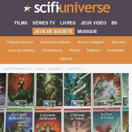
FILMS
SÉRIES TV
LIVRES
JEUX VIDÉO
BD
JEUX DE SOCIÉTÉ
MUSIQUE
Critiques de jeux
Actualités ludiques
Jeux en magasin
Top Jeux
Jeux par thèmes
Concepteurs
Photos
Editeurs
Anecdotes
Agenda
Scifi-Universe.com
Jeux
Actualités
août 2012
Réédition des livres dont vous êtes le héros