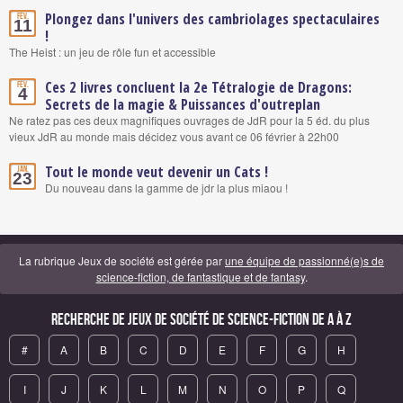
Plongez dans l'univers des cambriolages spectaculaires
Fév.
11
!
The Heist : un jeu de rôle fun et accessible
Ces 2 livres concluent la 2e Tétralogie de Dragons:
Fév.
4
Secrets de la magie & Puissances d'outreplan
Ne ratez pas ces deux magnifiques ouvrages de JdR pour la 5 éd. du plus
vieux JdR au monde mais décidez vous avant ce 06 février à 22h00
Tout le monde veut devenir un Cats !
Jan.
23
Du nouveau dans la gamme de jdr la plus miaou !
La rubrique Jeux de société est gérée par
une équipe de passionné(e)s de
science-fiction, de fantastique et de fantasy
.
Recherche de Jeux de société de science-fiction de A à Z
#
A
B
C
D
E
F
G
H
I
J
K
L
M
N
O
P
Q