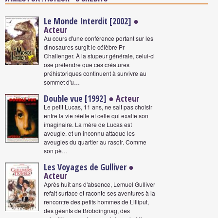
Le Monde Interdit [2002]
●
Acteur
Au cours d'une conférence portant sur les
dinosaures surgit le célèbre Pr
Challenger. À la stupeur générale, celui-ci
ose prétendre que ces créatures
préhistoriques continuent à survivre au
sommet d'u…
Double vue [1992]
● Acteur
Le petit Lucas, 11 ans, ne sait pas choisir
entre la vie réelle et celle qui exalte son
imaginaire. La mère de Lucas est
aveugle, et un inconnu attaque les
aveugles du quartier au rasoir. Comme
son pè…
Les Voyages de Gulliver
●
Acteur
Après huit ans d'absence, Lemuel Gulliver
refait surface et raconte ses aventures à la
rencontre des petits hommes de Lilliput,
des géants de Brobdingnag, des