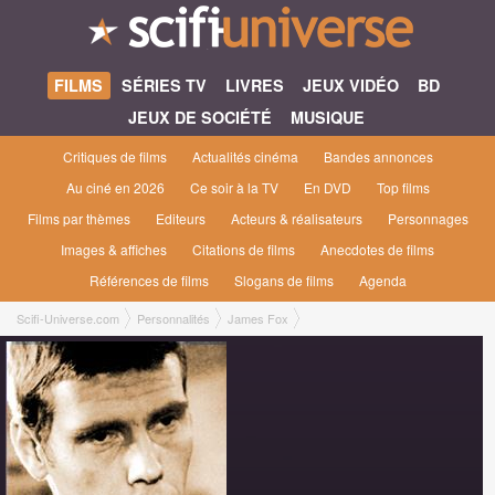
FILMS
SÉRIES TV
LIVRES
JEUX VIDÉO
BD
JEUX DE SOCIÉTÉ
MUSIQUE
Critiques de films
Actualités cinéma
Bandes annonces
Au ciné en 2026
Ce soir à la TV
En DVD
Top films
Films par thèmes
Editeurs
Acteurs & réalisateurs
Personnages
Images & affiches
Citations de films
Anecdotes de films
Références de films
Slogans de films
Agenda
Scifi-Universe.com
Personnalités
James Fox