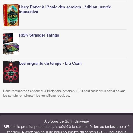
Herry Potter à l'école des sorciers - édition lustrée
interactive
RISK Stranger Things
Les migrants du temps - Liu Cixin
Liens rémunérés : en tant que Partenaire Amazon, SFU peut réaliser un bénéfice sur
les achats remplissant les conditions requises.
À propos de Sci Fi Universe
SFU est le premier portail français dédié à la science-fiction au fantastique et à
l'horreur. N'ayez pas peur de nous soumettre du contenu «SF», nous nous