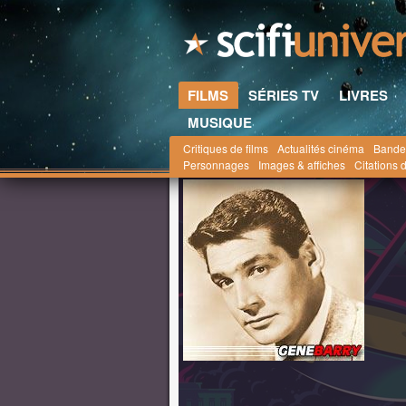
FILMS
SÉRIES TV
LIVRES
MUSIQUE
Critiques de films
Actualités cinéma
Bande
Scifi-Universe.com
Personnalités
Gene Barr
Personnages
Images & affiches
Citations d