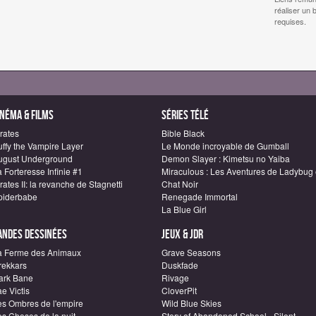
réaliser un 
requises.
inéma & Films
Séries télé
rates
Bible Black
uffy the Vampire Layer
Le Monde incroyable de Gumball
ugust Underground
Demon Slayer : Kimetsu no Yaiba
 Forteresse Infinie #1
Miraculous : Les Aventures de Ladybug 
rates II: la revanche de Stagnetti
Chat Noir
piderbabe
Renegade Immortal
La Blue Girl
andes dessinées
Jeux & JDR
a Ferme des Animaux
Grave Seasons
rekkars
Duskfade
ark Bane
Rivage
e Victis
CloverPit
es Ombres de l'empire
Wild Blue Skies
es Choses de la nuit
Story of Abandoned School - Silent