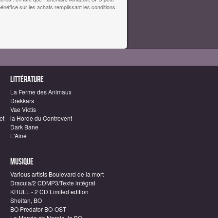
bénéfice sur les achats remplissant les conditions
Littérature
La Ferme des Animaux
Drekkars
Vae Victis
et
la Horde du Contrevent
Dark Bane
L'Ainé
Musique
Various artists Boulevard de la mort
Dracula/2 CDMP3/Texte intégral
KRULL - 2 CD Limited edition
Sheitan, BO
BO Predator BO-OST
Le Monde de Narnia, la BO