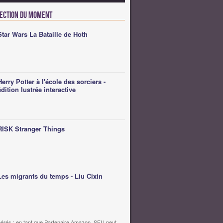
lection du moment
Star Wars La Bataille de Hoth
Herry Potter à l'école des sorciers -
édition lustrée interactive
RISK Stranger Things
Les migrants du temps - Liu Cixin
érés : en tant que Partenaire Amazon, SFU peut