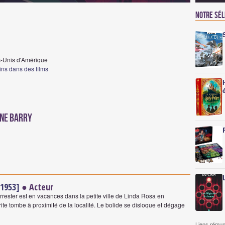
Notre sé
s-Unis d'Amérique
ins dans des films
ene Barry
[1953]
● Acteur
rester est en vacances dans la petite ville de Linda Rosa en
ite tombe à proximité de la localité. Le bolide se disloque et dégage
Liens rémun