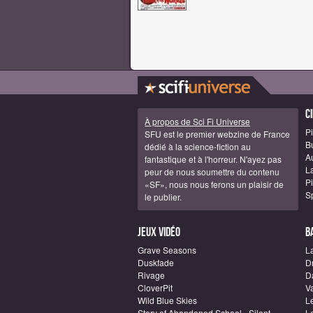
C
À propos de Sci Fi Universe
Pi
SFU est le premier webzine de France
B
dédié à la science-fiction au
A
fantastique et à l'horreur. N'ayez pas
La
peur de nous soumettre du contenu
Pi
«SF», nous nous ferons un plaisir de
S
le publier.
Jeux vidéo
B
Grave Seasons
L
Duskfade
D
Rivage
D
CloverPit
Va
Wild Blue Skies
L
Story of Abandoned School - Silent
L