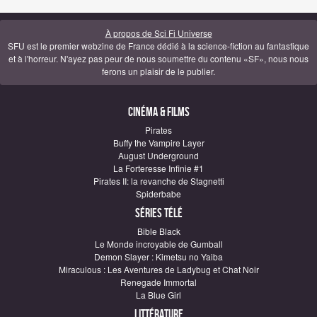
À propos de Sci Fi Universe
SFU est le premier webzine de France dédié à la science-fiction au fantastique
et à l'horreur. N'ayez pas peur de nous soumettre du contenu «SF», nous nous
ferons un plaisir de le publier.
Cinéma & Films
Pirates
Buffy the Vampire Layer
August Underground
La Forteresse Infinie #1
Pirates II: la revanche de Stagnetti
Spiderbabe
Séries télé
Bible Black
Le Monde incroyable de Gumball
Demon Slayer : Kimetsu no Yaiba
Miraculous : Les Aventures de Ladybug et Chat Noir
Renegade Immortal
La Blue Girl
Littérature