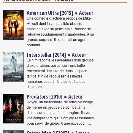
American Ultra [2015]
● Acteur
Une comédie d’action à propos de Mike
Howell dont la vie paisible et sans
ambition avec sa petite amie Phoebe se
retrouve soudainement chamboulée. À sa
grande surprise, Il est en fait un agent
dormant…
Interstellar [2014]
● Acteur
Le film raconte les aventures d’un groupe
d’explorateurs qui utilisent une faille
récemment découverte dans l’espace-
temps afin de repousser les limites
humaines et partir à la conquête des
distances …
Predators [2010]
● Acteur
Royce, un mercenaire, se retrouve obligé
de mener un groupe de combattants
d’élite sur une planète étrangère. Ils vont
vite comprendre qu’ils ont été rassemblés
pour servir de gibier. A une exception …