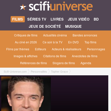
FILMS
SÉRIES TV
LIVRES
JEUX VIDÉO
BD
JEUX DE SOCIÉTÉ
MUSIQUE
Critiques de films
Actualités cinéma
Bandes annonces
Au ciné en 2026
Ce soir à la TV
En DVD
Top films
Films par thèmes
Editeurs
Acteurs & réalisateurs
Personnages
Images & affiches
Citations de films
Anecdotes de films
Références de films
Slogans de films
Agenda
Scifi-Universe.com
Personnalités
Topher Grace