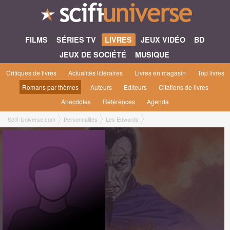
FILMS
SÉRIES TV
LIVRES
JEUX VIDÉO
BD
JEUX DE SOCIÉTÉ
MUSIQUE
Critiques de livres
Actualités littéraires
Livres en magasin
Top livres
Romans par thèmes
Auteurs
Editeurs
Citations de livres
Anecdotes
Références
Agenda
Scifi-Universe.com
Personnalités
Les Edwards