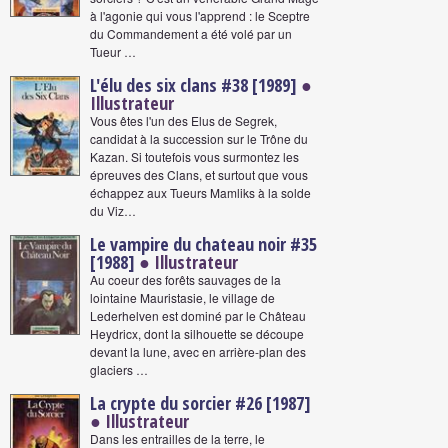
à l'agonie qui vous l'apprend : le Sceptre
du Commandement a été volé par un
Tueur …
L'élu des six clans #38 [1989]
●
Illustrateur
Vous êtes l'un des Elus de Segrek,
candidat à la succession sur le Trône du
Kazan. Si toutefois vous surmontez les
épreuves des Clans, et surtout que vous
échappez aux Tueurs Mamliks à la solde
du Viz…
Le vampire du chateau noir #35
[1988]
● Illustrateur
Au coeur des forêts sauvages de la
lointaine Mauristasie, le village de
Lederhelven est dominé par le Château
Heydricx, dont la silhouette se découpe
devant la lune, avec en arrière-plan des
glaciers …
La crypte du sorcier #26 [1987]
● Illustrateur
Dans les entrailles de la terre, le