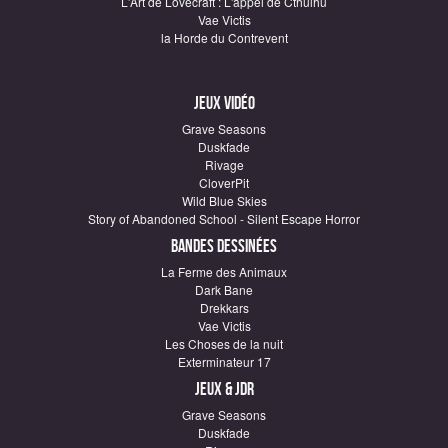
L'Art de Lovecraft : L'appel de Cthulhu
Vae Victis
la Horde du Contrevent
Jeux vidéo
Grave Seasons
Duskfade
Rivage
CloverPit
Wild Blue Skies
Story of Abandoned School - Silent Escape Horror
Bandes dessinées
La Ferme des Animaux
Dark Bane
Drekkars
Vae Victis
Les Choses de la nuit
Exterminateur 17
Jeux & JDR
Grave Seasons
Duskfade