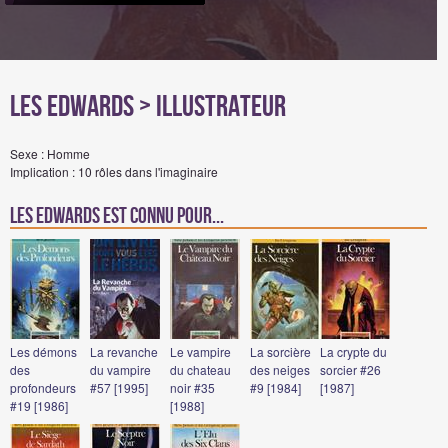
Les Edwards
> Illustrateur
Sexe : Homme
Implication : 10 rôles dans l'imaginaire
Les Edwards est connu pour...
Les démons
La revanche
Le vampire
La sorcière
La crypte du
des
du vampire
du chateau
des neiges
sorcier #26
profondeurs
#57 [1995]
noir #35
#9 [1984]
[1987]
#19 [1986]
[1988]