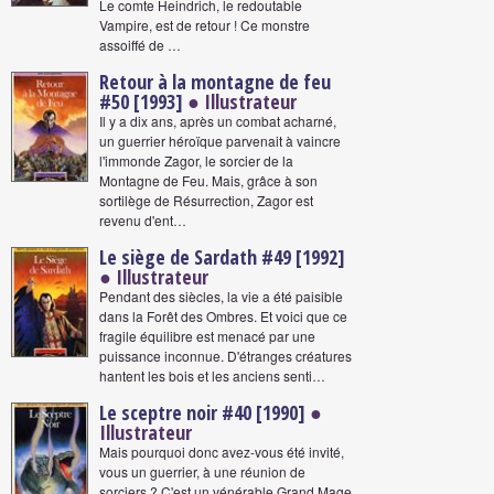
Le comte Heindrich, le redoutable
Vampire, est de retour ! Ce monstre
assoiffé de …
Retour à la montagne de feu
#50 [1993]
● Illustrateur
Il y a dix ans, après un combat acharné,
un guerrier héroïque parvenait à vaincre
l'immonde Zagor, le sorcier de la
Montagne de Feu. Mais, grâce à son
sortilège de Résurrection, Zagor est
revenu d'ent…
Le siège de Sardath #49 [1992]
● Illustrateur
Pendant des siècles, la vie a été paisible
dans la Forêt des Ombres. Et voici que ce
fragile équilibre est menacé par une
puissance inconnue. D'étranges créatures
hantent les bois et les anciens senti…
Le sceptre noir #40 [1990]
●
Illustrateur
Mais pourquoi donc avez-vous été invité,
vous un guerrier, à une réunion de
sorciers ? C'est un vénérable Grand Mage