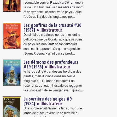
redoutable sorcier Razaak a été ramené à
la vie. Son but : réaliser ses rêves de mort
et de tyrannie ; asservir votre pays. Seule
l'épée qu'il a depuis longtemps pe…
Les gouffres de la cruauté #30
[1987]
● Illustrateur
De sinistres créatures noires infestent le
petit royaume de Gorak ; aux quatre coins
du pays, les habitants se font attaquer
sans motif apparent. Ce que craignait le
régent Ridemark a fini par se prod…
Les démons des profondeurs
#19 [1986]
● Illustrateur
le héros est jeté par dessus bord par des
pirates, mais il tombe dans un cercle
magique qui lui donne le pouvoir de
respirer sous l'eau ; il essaie de regagner
la surface afin de se venger avant que c…
La sorcière des neiges #9
[1984]
● Illustrateur
Une sorcière fait régner la terreur sur une
lande de glace l'aventure se termine au