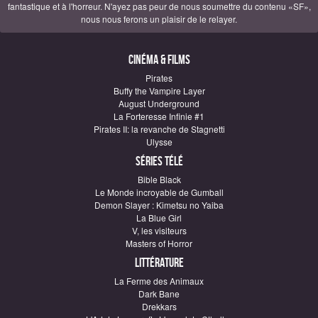
fantastique et à l'horreur. N'ayez pas peur de nous soumettre du contenu «SF»,
nous nous ferons un plaisir de le relayer.
Cinéma & Films
Pirates
Buffy the Vampire Layer
August Underground
La Forteresse Infinie #1
Pirates II: la revanche de Stagnetti
Ulysse
Séries télé
Bible Black
Le Monde incroyable de Gumball
Demon Slayer : Kimetsu no Yaiba
La Blue Girl
V, les visiteurs
Masters of Horror
Littérature
La Ferme des Animaux
Dark Bane
Drekkars