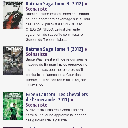
Batman Saga tome 3 [2012]
●
Scénariste
Batman écume les bas-fonds de Gotham
pour en apprendre davantage sur la Cour
des Hiboux, par SCOTT SNYDER et
GREG CAPULLO. Le justicier tente
également de sauver le commissaire
Gordon du Taxidermiste,…
Batman Saga tome 1 [2012]
●
Scénariste
Bruce Wayne est enfin de retour sous le
masque de Batman ! Et les épreuves ne
manquent pas pour notre héros, qu’il
combatte l’influence de la Cour des
Hiboux, qu’il se confronte au Joker, par
TONY DAN…
Green Lantern : Les Chevaliers
de l'Emeraude [2011]
●
Scénariste
A travers six histoires, Green Lantern
narre à une jeune apprentie la légende
des gardiens de la galaxie.