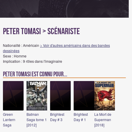
Peter Tomasi
> Scénariste
Nationalité : Américain
> Voir d'autres américains dans des bandes
dessinées
Sexe : Homme
Implication : 9 rôles dans l'imaginaire
Peter Tomasi est connu pour...
Green
Batman
Brightest
Brightest
La Mort de
Lantern
Saga tome 1
Day # 3
Day # 1
Superman
Saga
[2012]
[2018]