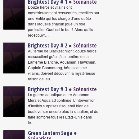
Brightest Day # 1
● Scénariste
Douze héros et vilains ont
mystérieusement ressuscités, réveillés par
une Entité qui les charge d’une quête
dans laquelle chacun joue un rôle
particulier. Quel est le but ? Alors qu’ils
redécouvr…
Brightest Day # 2
● Scénariste
Au terme de Blackest Night, douze héros
ressuscitent grâce à la lumière de la
Lanterne Blanche. Aquaman, Hawkman,
Captain Boomerang, héros comme
vilains, doivent découvrir la mystérieuse
raison de leu…
Brightest Day # 3
● Scénariste
La guerre aquatique entre Aquaman,
Mera et Aqualad continue. L’intervention
d’invités surprises risquerait bien de
bouleverser encore plus la situation, et de
faire sombrer tous les Etats-Unis dans
le…
Green Lantern Saga
●
Scénariste