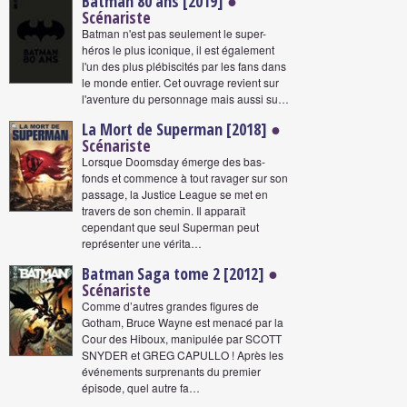
Batman 80 ans [2019]
●
Scénariste
Batman n'est pas seulement le super-
héros le plus iconique, il est également
l'un des plus plébiscités par les fans dans
le monde entier. Cet ouvrage revient sur
l'aventure du personnage mais aussi su…
La Mort de Superman [2018]
●
Scénariste
Lorsque Doomsday émerge des bas-
fonds et commence à tout ravager sur son
passage, la Justice League se met en
travers de son chemin. Il apparaît
cependant que seul Superman peut
représenter une vérita…
Batman Saga tome 2 [2012]
●
Scénariste
Comme d’autres grandes figures de
Gotham, Bruce Wayne est menacé par la
Cour des Hiboux, manipulée par SCOTT
SNYDER et GREG CAPULLO ! Après les
événements surprenants du premier
épisode, quel autre fa…