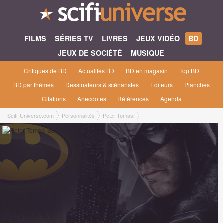
FILMS
SÉRIES TV
LIVRES
JEUX VIDÉO
BD
JEUX DE SOCIÉTÉ
MUSIQUE
Critiques de BD
Actualités BD
BD en magasin
Top BD
BD par thèmes
Dessinateurs & scénaristes
Editeurs
Planches
Citations
Anecdotes
Références
Agenda
Scifi-Universe.com
Personnalités
Peter Tomasi