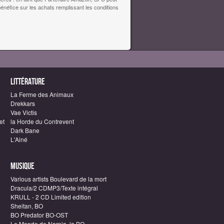
bénéfice sur les achats remplissant les conditions
Littérature
La Ferme des Animaux
Drekkars
Vae Victis
et
la Horde du Contrevent
Dark Bane
L'Ainé
Musique
Various artists Boulevard de la mort
Dracula/2 CDMP3/Texte intégral
KRULL - 2 CD Limited edition
Sheitan, BO
BO Predator BO-OST
Le Monde de Narnia, la BO