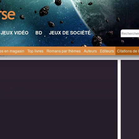
JEUX VIDÉO
BD
JEUX DE SOCIÉTÉ
res en magasin
Top livres
Romans par thèmes
Auteurs
Editeurs
Citations de 
ice