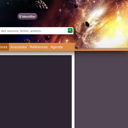
S'identifier
livres
Anecdotes
Références
Agenda