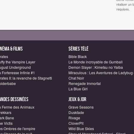
réaliser un 
requises.
inéma & Films
Séries télé
rates
Bible Black
uffy the Vampire Layer
Le Monde incroyable de Gumball
ugust Underground
Demon Slayer : Kimetsu no Yaiba
 Forteresse Infinie #1
Miraculous : Les Aventures de Ladybug 
rates II: la revanche de Stagnetti
Chat Noir
piderbabe
Renegade Immortal
La Blue Girl
andes dessinées
Jeux & JDR
a Ferme des Animaux
Grave Seasons
rekkars
Duskfade
ark Bane
Rivage
e Victis
CloverPit
es Ombres de l'empire
Wild Blue Skies
es Choses de la nuit
Story of Abandoned School - Silent