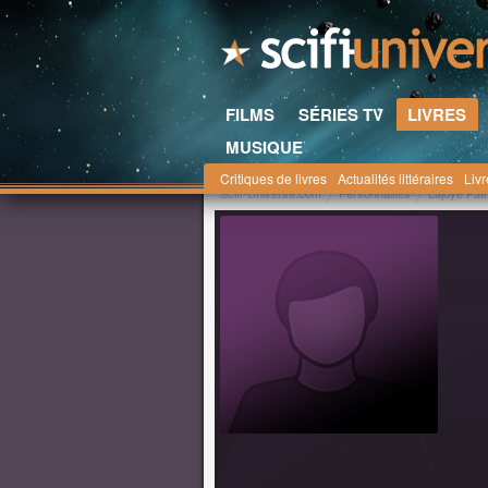
FILMS
SÉRIES TV
LIVRES
MUSIQUE
Critiques de livres
Actualités littéraires
Liv
Scifi-Universe.com
Personnalités
Lajoye Patr