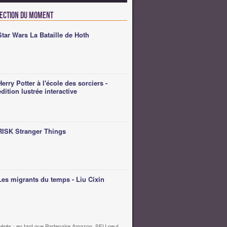
lection du moment
Star Wars La Bataille de Hoth
Herry Potter à l'école des sorciers -
édition lustrée interactive
RISK Stranger Things
Les migrants du temps - Liu Cixin
érés : en tant que Partenaire Amazon, SFU peut