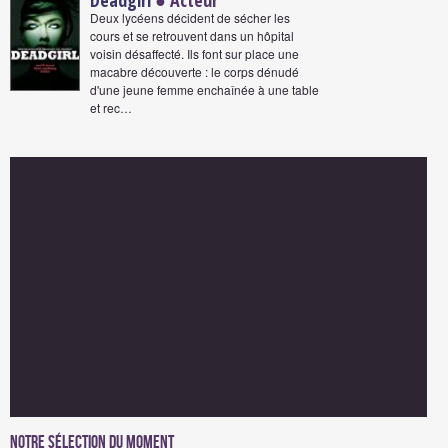
Deadgirl
● Acteur
Deux lycéens décident de sécher les
cours et se retrouvent dans un hôpital
voisin désaffecté. Ils font sur place une
macabre découverte : le corps dénudé
d'une jeune femme enchaînée à une table
et rec…
Notre sélection du moment