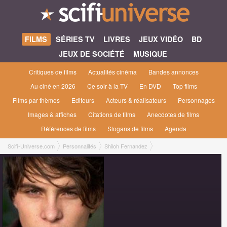
FILMS
SÉRIES TV
LIVRES
JEUX VIDÉO
BD
JEUX DE SOCIÉTÉ
MUSIQUE
Critiques de films
Actualités cinéma
Bandes annonces
Au ciné en 2026
Ce soir à la TV
En DVD
Top films
Films par thèmes
Editeurs
Acteurs & réalisateurs
Personnages
Images & affiches
Citations de films
Anecdotes de films
Références de films
Slogans de films
Agenda
Scifi-Universe.com
Personnalités
Shiloh Fernandez