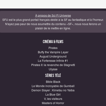
À propos de Sci Fi Universe
SFU est le plus grand portail français dédié à la SF au fantastique et à l'horreur.
N'ayez pas peur de nous soumettre du contenu «SF», nous nous ferons un
plaisir de le mettre en ligne.
Cinéma & Films
Pirates
Buffy the Vampire Layer
August Underground
La Forteresse Infinie #1
Pirates II: la revanche de Stagnetti
Ulysse
Séries télé
Bible Black
Le Monde incroyable de Gumball
Demon Slayer : Kimetsu no Yaiba
La Blue Girl
V, les visiteurs
Masters of Horror