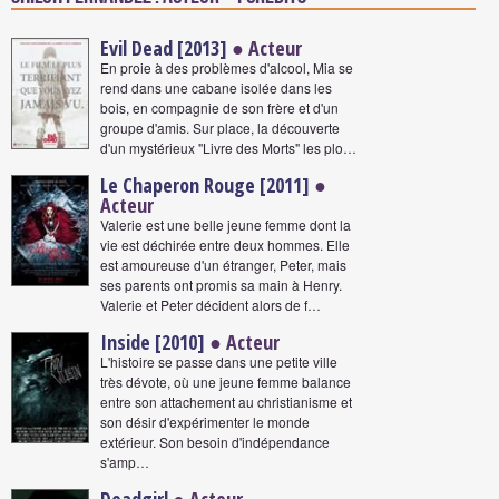
Evil Dead [2013]
● Acteur
En proie à des problèmes d'alcool, Mia se
rend dans une cabane isolée dans les
bois, en compagnie de son frère et d'un
groupe d'amis. Sur place, la découverte
d'un mystérieux "Livre des Morts" les plo…
Le Chaperon Rouge [2011]
●
Acteur
Valerie est une belle jeune femme dont la
vie est déchirée entre deux hommes. Elle
est amoureuse d'un étranger, Peter, mais
ses parents ont promis sa main à Henry.
Valerie et Peter décident alors de f…
Inside [2010]
● Acteur
L'histoire se passe dans une petite ville
très dévote, où une jeune femme balance
entre son attachement au christianisme et
son désir d'expérimenter le monde
extérieur. Son besoin d'indépendance
s'amp…