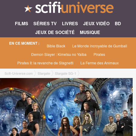
FILMS
SÉRIES TV
LIVRES
JEUX VIDÉO
BD
JEUX DE SOCIÉTÉ
MUSIQUE
EN CE MOMENT :
Bible Black
Le Monde incroyable de Gumball
Demon Slayer : Kimetsu no Yaiba
Pirates
Pirates II: la revanche de Stagnetti
La Ferme des Animaux
Scifi-Universe.com
Stargate
Stargate SG-1