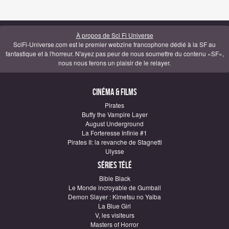
À propos de Sci Fi Universe
SciFi-Universe.com est le premier webzine francophone dédié à la SF au
fantastique et à l'horreur. N'ayez pas peur de nous soumettre du contenu «SF»,
nous nous ferons un plaisir de le relayer.
Cinéma & Films
Pirates
Buffy the Vampire Layer
August Underground
La Forteresse Infinie #1
Pirates II: la revanche de Stagnetti
Ulysse
Séries télé
Bible Black
Le Monde incroyable de Gumball
Demon Slayer : Kimetsu no Yaiba
La Blue Girl
V, les visiteurs
Masters of Horror