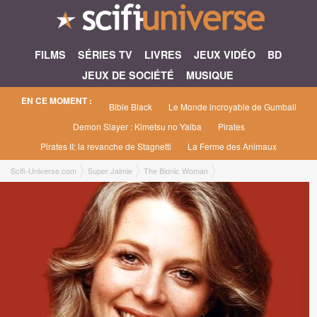
FILMS
SÉRIES TV
LIVRES
JEUX VIDÉO
BD
JEUX DE SOCIÉTÉ
MUSIQUE
EN CE MOMENT :
Bible Black
Le Monde incroyable de Gumball
Demon Slayer : Kimetsu no Yaiba
Pirates
Pirates II: la revanche de Stagnetti
La Ferme des Animaux
Scifi-Universe.com
Super Jaimie
The Bionic Woman