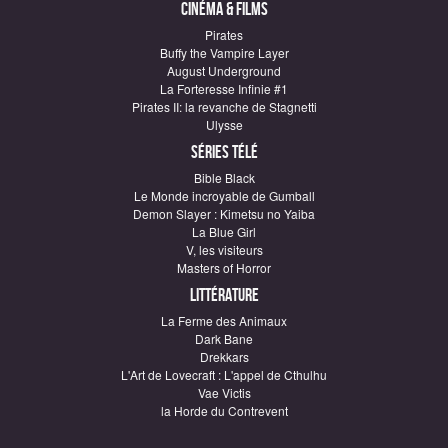
Cinéma & Films
Pirates
Buffy the Vampire Layer
August Underground
La Forteresse Infinie #1
Pirates II: la revanche de Stagnetti
Ulysse
Séries télé
Bible Black
Le Monde incroyable de Gumball
Demon Slayer : Kimetsu no Yaiba
La Blue Girl
V, les visiteurs
Masters of Horror
Littérature
La Ferme des Animaux
Dark Bane
Drekkars
L'Art de Lovecraft : L'appel de Cthulhu
Vae Victis
la Horde du Contrevent