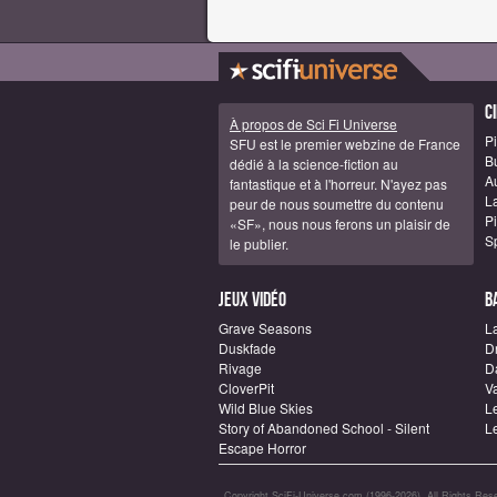
C
À propos de Sci Fi Universe
Pi
SFU est le premier webzine de France
B
dédié à la science-fiction au
A
fantastique et à l'horreur. N'ayez pas
La
peur de nous soumettre du contenu
Pi
«SF», nous nous ferons un plaisir de
S
le publier.
Jeux vidéo
B
Grave Seasons
L
Duskfade
D
Rivage
D
CloverPit
Va
Wild Blue Skies
L
Story of Abandoned School - Silent
L
Escape Horror
Copyright SciFi-Universe.com (1996-2026). All Rights Rese