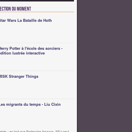
lection du moment
Star Wars La Bataille de Hoth
Herry Potter à l'école des sorciers -
édition lustrée interactive
RISK Stranger Things
Les migrants du temps - Liu Cixin
érés : en tant que Partenaire Amazon, SFU peut