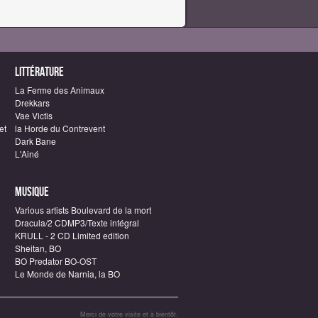
Littérature
La Ferme des Animaux
Drekkars
Vae Victis
et
la Horde du Contrevent
Dark Bane
L'Ainé
Musique
Various artists Boulevard de la mort
Dracula/2 CDMP3/Texte intégral
KRULL - 2 CD Limited edition
Sheitan, BO
BO Predator BO-OST
Le Monde de Narnia, la BO
Merci de votre visite et à bientôt.