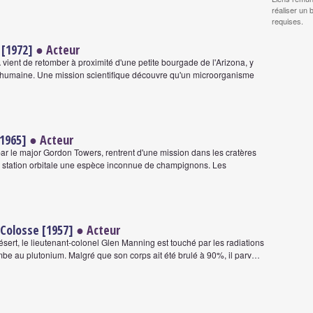
réaliser un 
requises.
[1972]
● Acteur
ient de retomber à proximité d'une petite bourgade de l'Arizona, y
 humaine. Une mission scientifique découvre qu'un microorganisme
[1965]
● Acteur
 le major Gordon Towers, rentrent d'une mission dans les cratères
ur station orbitale une espèce inconnue de champignons. Les
Colosse [1957]
● Acteur
sert, le lieutenant-colonel Glen Manning est touché par les radiations
mbe au plutonium. Malgré que son corps ait été brulé à 90%, il parv…