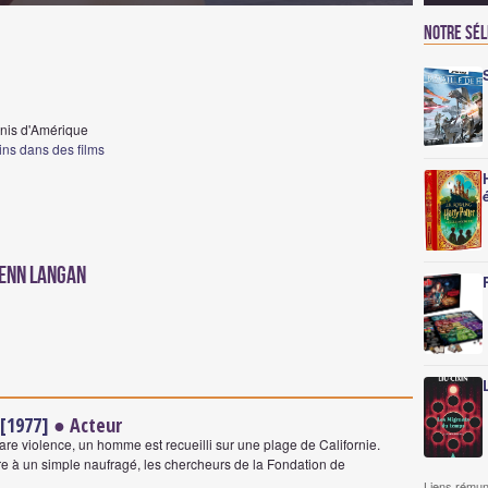
Notre sé
Unis d'Amérique
ins dans des films
lenn Langan
 [1977]
● Acteur
rare violence, un homme est recueilli sur une plage de Californie.
ire à un simple naufragé, les chercheurs de la Fondation de
Liens rémun