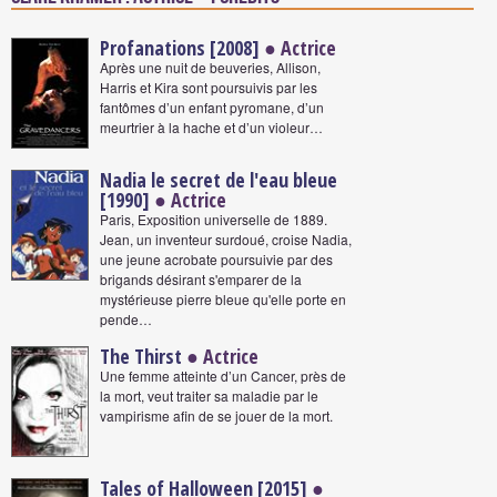
Profanations [2008]
● Actrice
Après une nuit de beuveries, Allison,
Harris et Kira sont poursuivis par les
fantômes d’un enfant pyromane, d’un
meurtrier à la hache et d’un violeur…
Nadia le secret de l'eau bleue
[1990]
● Actrice
Paris, Exposition universelle de 1889.
Jean, un inventeur surdoué, croise Nadia,
une jeune acrobate poursuivie par des
brigands désirant s'emparer de la
mystérieuse pierre bleue qu'elle porte en
pende…
The Thirst
● Actrice
Une femme atteinte d’un Cancer, près de
la mort, veut traiter sa maladie par le
vampirisme afin de se jouer de la mort.
Tales of Halloween [2015]
●