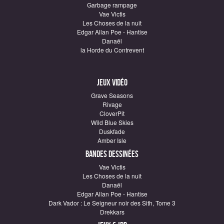
Garbage rampage
Vae Victis
Les Choses de la nuit
Edgar Allan Poe - Hantise
Danaël
la Horde du Contrevent
Jeux vidéo
Grave Seasons
Rivage
CloverPit
Wild Blue Skies
Duskfade
Amber Isle
Bandes dessinées
Vae Victis
Les Choses de la nuit
Danaël
Edgar Allan Poe - Hantise
Dark Vador : Le Seigneur noir des Sith, Tome 3
Drekkars