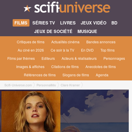
FILMS
SÉRIES TV
LIVRES
JEUX VIDÉO
BD
JEUX DE SOCIÉTÉ
MUSIQUE
Critiques de films
Actualités cinéma
Bandes annonces
Au ciné en 2026
Ce soir à la TV
En DVD
Top films
Films par thèmes
Editeurs
Acteurs & réalisateurs
Personnages
Images & affiches
Citations de films
Anecdotes de films
Références de films
Slogans de films
Agenda
Scifi-Universe.com
Personnalités
Clare Kramer