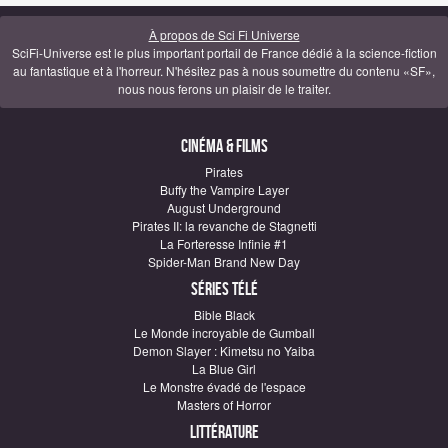
À propos de Sci Fi Universe
SciFi-Universe est le plus important portail de France dédié à la science-fiction
au fantastique et à l'horreur. N'hésitez pas à nous soumettre du contenu «SF»,
nous nous ferons un plaisir de le traiter.
Cinéma & Films
Pirates
Buffy the Vampire Layer
August Underground
Pirates II: la revanche de Stagnetti
La Forteresse Infinie #1
Spider-Man Brand New Day
Séries télé
Bible Black
Le Monde incroyable de Gumball
Demon Slayer : Kimetsu no Yaiba
La Blue Girl
Le Monstre évadé de l'espace
Masters of Horror
Littérature