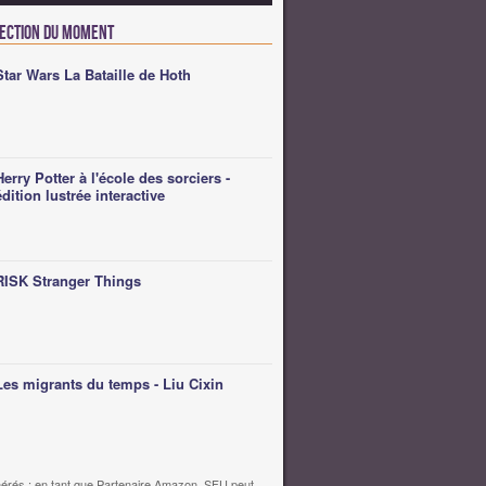
lection du moment
Star Wars La Bataille de Hoth
Herry Potter à l'école des sorciers -
édition lustrée interactive
RISK Stranger Things
Les migrants du temps - Liu Cixin
érés : en tant que Partenaire Amazon, SFU peut