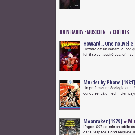
John Barry : Musicien - 7 crédits
Howard... Une nouvelle 
Howard est un canard tout ce qu'
lui, il se voit aspiré et atterrir
Murder by Phone [1981
Un professeur d'écologie enquêt
conduisent à un technicien psyc
Moonraker [1979]
● Mus
L’agent 007 est mis en orbite d
dans l’espace. Bond enquête su