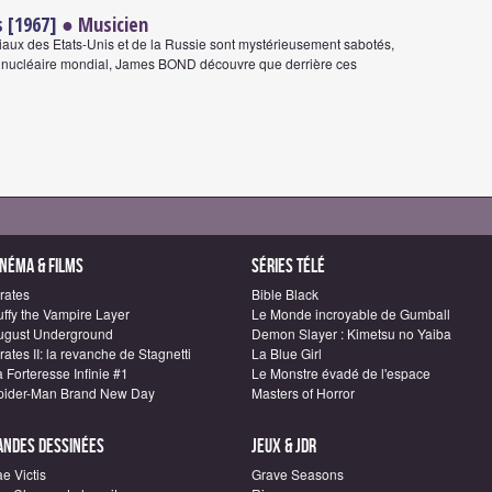
 [1967]
● Musicien
tiaux des Etats-Unis et de la Russie sont mystérieusement sabotés,
bre nucléaire mondial, James BOND découvre que derrière ces
inéma & Films
Séries télé
rates
Bible Black
uffy the Vampire Layer
Le Monde incroyable de Gumball
ugust Underground
Demon Slayer : Kimetsu no Yaiba
rates II: la revanche de Stagnetti
La Blue Girl
 Forteresse Infinie #1
Le Monstre évadé de l'espace
pider-Man Brand New Day
Masters of Horror
andes dessinées
Jeux & JDR
e Victis
Grave Seasons