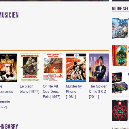
Notre sé
Musicien
es
Le bison
On Ne Vit
Murder by
The Golden
iamands
blanc [1977]
Que Deux
Phone
Child 3 CD
ont
Fois [1967]
[1981]
[2011]
ternels
1972]
ohn Barry
Liens rémun