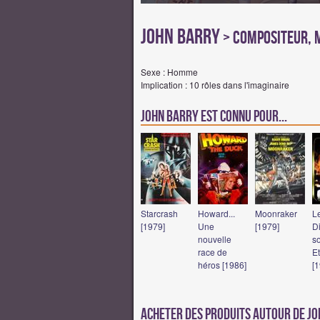
John Barry
> Compositeur, 
Sexe : Homme
Implication : 10 rôles dans l'imaginaire
John Barry est connu pour...
Starcrash
Howard...
Moonraker
L
[1979]
Une
[1979]
D
nouvelle
s
race de
E
héros [1986]
[
Acheter des produits autour de J