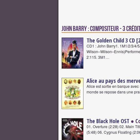
John Barry : Compositeur - 3 crédi
The Golden Child 3 CD [
CD1 : John Barry1. 1M1/2/3/4/5/
Wilson–Wilson–Ennis)Performe
2:115. 3M1…
Alice au pays des merve
Alice est sortie en barque avec
monde se repose dans une prairi
The Black Hole OST
● C
01. Overture (2:28) 02. Main Tit
(5:48) 06. Cygnus Floating (2:0