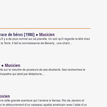
race de héros [1986]
● Musicien
il y a de plus normal sur sa planète. Un soir qu'il regarde la télé chez
 sur la Terre. Il fait la connaissance de Beverly , une chant…
]
● Musicien
e sur le meurtre de plusieurs de ses étudiants. Ses recherches le
hopathe qui sévit par téléphone...
icien
ans cette grande aventure qui l’amène à Venise, Rio de Janeiro et
r le détournement d’un vaisseau spatial américain avec l’aide d’un