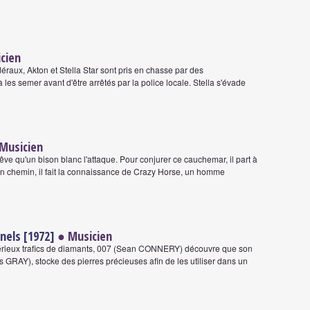
cien
raux, Akton et Stella Star sont pris en chasse par des
à les semer avant d'être arrêtés par la police locale. Stella s'évade
Musicien
êve qu'un bison blanc l'attaque. Pour conjurer ce cauchemar, il part à
on chemin, il fait la connaissance de Crazy Horse, un homme
nels [1972]
● Musicien
stérieux trafics de diamants, 007 (Sean CONNERY) découvre que son
GRAY), stocke des pierres précieuses afin de les utiliser dans un