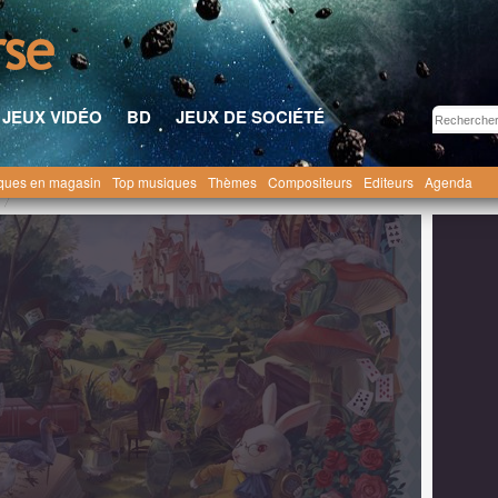
JEUX VIDÉO
BD
JEUX DE SOCIÉTÉ
ques en magasin
Top musiques
Thèmes
Compositeurs
Editeurs
Agenda