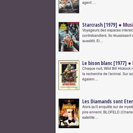
agent …
Starcrash [1979]
● Musi
Voyageurs des espaces intersidé
contrebandiers. Ils réussissent 
aussitôt. El…
Le bison blanc [1977]
● 
Chaque nuit, Wild Bill Hickock r
la recherche de l'animal. Sur s
égalem…
Les Diamands sont Eter
Alors qu'il enquête sur de my
pire ennemi, BLOFELD (Charles 
satellite…