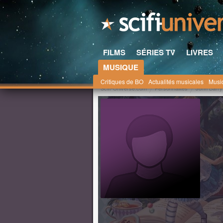
FILMS
SÉRIES TV
LIVRES
MUSIQUE
Critiques de BO
Actualités musicales
Musi
Scifi-Universe.com
Personnalités
John Barry