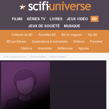
FILMS
SÉRIES TV
LIVRES
JEUX VIDÉO
BD
JEUX DE SOCIÉTÉ
MUSIQUE
Critiques de BD
Actualités BD
BD en magasin
Top BD
BD par thèmes
Dessinateurs & scénaristes
Editeurs
Planches
Citations
Anecdotes
Références
Agenda
Scifi-Universe.com
Personnalités
Adam Kubert