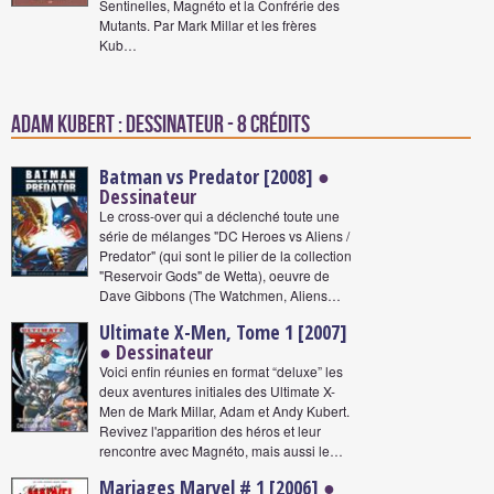
Sentinelles, Magnéto et la Confrérie des
Mutants. Par Mark Millar et les frères
Kub…
Adam Kubert : Dessinateur - 8 crédits
Batman vs Predator [2008]
●
Dessinateur
Le cross-over qui a déclenché toute une
série de mélanges "DC Heroes vs Aliens /
Predator" (qui sont le pilier de la collection
"Reservoir Gods" de Wetta), oeuvre de
Dave Gibbons (The Watchmen, Aliens…
Ultimate X-Men, Tome 1 [2007]
● Dessinateur
Voici enfin réunies en format “deluxe” les
deux aventures initiales des Ultimate X-
Men de Mark Millar, Adam et Andy Kubert.
Revivez l'apparition des héros et leur
rencontre avec Magnéto, mais aussi le…
Mariages Marvel # 1 [2006]
●