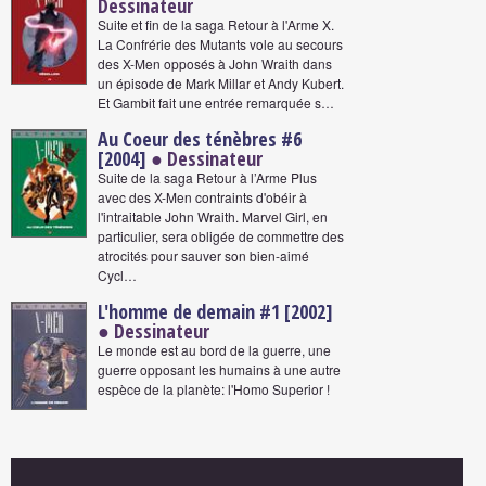
Dessinateur
Suite et fin de la saga Retour à l'Arme X.
La Confrérie des Mutants vole au secours
des X-Men opposés à John Wraith dans
un épisode de Mark Millar et Andy Kubert.
Et Gambit fait une entrée remarquée s…
Au Coeur des ténèbres #6
[2004]
● Dessinateur
Suite de la saga Retour à l’Arme Plus
avec des X-Men contraints d'obéir à
l'intraitable John Wraith. Marvel Girl, en
particulier, sera obligée de commettre des
atrocités pour sauver son bien-aimé
Cycl…
L'homme de demain #1 [2002]
● Dessinateur
Le monde est au bord de la guerre, une
guerre opposant les humains à une autre
espèce de la planète: l'Homo Superior !