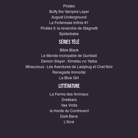
Pirates
Buffy the Vampire Layer
August Underground
La Forteresse Infinie #1
Pirates II: la revanche de Stagnetti
Spiderbabe
Séries télé
Bible Black
Le Monde incroyable de Gumball
Demon Slayer : Kimetsu no Yaiba
Miraculous : Les Aventures de Ladybug et Chat Noir
Renegade Immortal
La Blue Girl
Littérature
La Ferme des Animaux
Drekkars
Vae Victis
la Horde du Contrevent
Dark Bane
L'Ainé