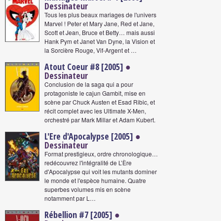
Dessinateur
Tous les plus beaux mariages de l'univers
Marvel ! Peter et Mary Jane, Red et Jane,
Scott et Jean, Bruce et Betty… mais aussi
Hank Pym et Janet Van Dyne, la Vision et
la Sorcière Rouge, Vif-Argent et …
Atout Coeur #8 [2005]
●
Dessinateur
Conclusion de la saga qui a pour
protagoniste le cajun Gambit, mise en
scène par Chuck Austen et Esad Ribic, et
récit complet avec les Ultimate X-Men,
orchestré par Mark Millar et Adam Kubert.
L'Ere d'Apocalypse [2005]
●
Dessinateur
Format prestigieux, ordre chronologique…
redécouvrez l'intégralité de L’Ère
d'Apocalypse qui voit les mutants dominer
le monde et l'espèce humaine. Quatre
superbes volumes mis en scène
notamment par L…
Rébellion #7 [2005]
●