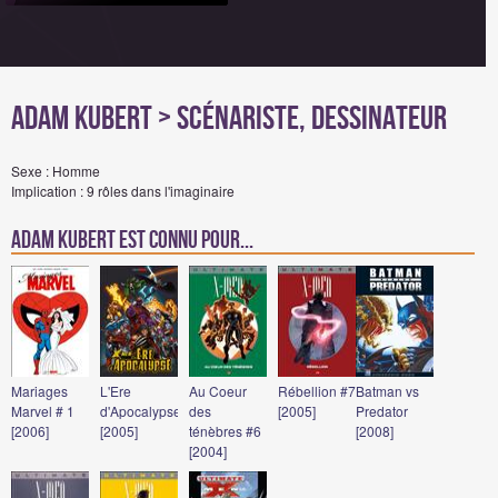
Adam Kubert
> Scénariste, Dessinateur
Sexe : Homme
Implication : 9 rôles dans l'imaginaire
Adam Kubert est connu pour...
Mariages
L'Ere
Au Coeur
Rébellion #7
Batman vs
Marvel # 1
d'Apocalypse
des
[2005]
Predator
[2006]
[2005]
ténèbres #6
[2008]
[2004]