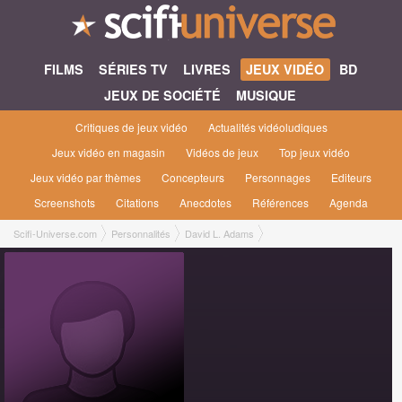
FILMS
SÉRIES TV
LIVRES
JEUX VIDÉO
BD
JEUX DE SOCIÉTÉ
MUSIQUE
Critiques de jeux vidéo
Actualités vidéoludiques
Jeux vidéo en magasin
Vidéos de jeux
Top jeux vidéo
Jeux vidéo par thèmes
Concepteurs
Personnages
Editeurs
Screenshots
Citations
Anecdotes
Références
Agenda
Scifi-Universe.com
Personnalités
David L. Adams