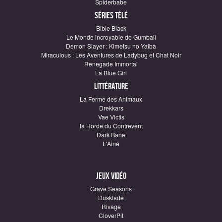
Spiderbabe
Séries télé
Bible Black
Le Monde incroyable de Gumball
Demon Slayer : Kimetsu no Yaiba
Miraculous : Les Aventures de Ladybug et Chat Noir
Renegade Immortal
La Blue Girl
Littérature
La Ferme des Animaux
Drekkars
Vae Victis
la Horde du Contrevent
Dark Bane
L'Ainé
Jeux vidéo
Grave Seasons
Duskfade
Rivage
CloverPit