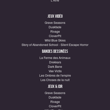
L'Ainé
Jeux vidéo
Grave Seasons
Duskfade
Rivage
CloverPit
Wild Blue Skies
Story of Abandoned School - Silent Escape Horror
Bandes dessinées
La Ferme des Animaux
Drekkars
Dark Bane
Vae Victis
Les Ombres de l'empire
Les Choses de la nuit
Jeux & JDR
Grave Seasons
Duskfade
Rivage
CloverPit