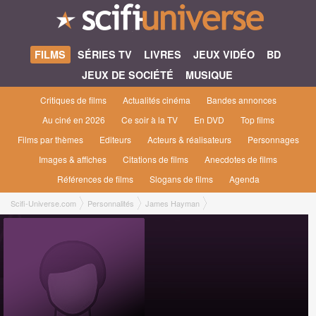
FILMS
SÉRIES TV
LIVRES
JEUX VIDÉO
BD
JEUX DE SOCIÉTÉ
MUSIQUE
Critiques de films
Actualités cinéma
Bandes annonces
Au ciné en 2026
Ce soir à la TV
En DVD
Top films
Films par thèmes
Editeurs
Acteurs & réalisateurs
Personnages
Images & affiches
Citations de films
Anecdotes de films
Références de films
Slogans de films
Agenda
Scifi-Universe.com
Personnalités
James Hayman