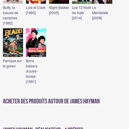
Buffy, la
Lois et Clark
Night Stalker
Les 12 Noël
Le
tueuse de
[1993]
[2005]
de Kate
Mentaliste
vampires
[2014]
[2008]
[1992]
Panique sur
Bons
le green
baisers
d'outre-
tombe
[1991]
Acheter des produits autour de James Hayman