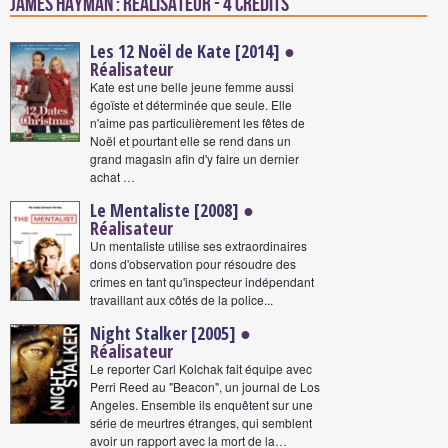
James Hayman : Réalisateur - 4 crédits
Les 12 Noël de Kate [2014]
●
Réalisateur
Kate est une belle jeune femme aussi
égoïste et déterminée que seule. Elle
n'aime pas particulièrement les fêtes de
Noël et pourtant elle se rend dans un
grand magasin afin d'y faire un dernier
achat …
Le Mentaliste [2008]
●
Réalisateur
Un mentaliste utilise ses extraordinaires
dons d'observation pour résoudre des
crimes en tant qu'inspecteur indépendant
travaillant aux côtés de la police...
Night Stalker [2005]
●
Réalisateur
Le reporter Carl Kolchak fait équipe avec
Perri Reed au "Beacon", un journal de Los
Angeles. Ensemble ils enquêtent sur une
série de meurtres étranges, qui semblent
avoir un rapport avec la mort de la…