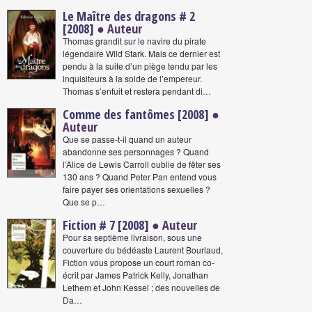
Le Maître des dragons # 2
[2008]
● Auteur
Thomas grandit sur le navire du pirate
légendaire Wild Stark. Mais ce dernier est
pendu à la suite d’un piège tendu par les
inquisiteurs à la solde de l’empereur.
Thomas s’enfuit et restera pendant di…
Comme des fantômes [2008]
●
Auteur
Que se passe-t-il quand un auteur
abandonne ses personnages ? Quand
l’Alice de Lewis Carroll oublie de fêter ses
130 ans ? Quand Peter Pan entend vous
faire payer ses orientations sexuelles ?
Que se p…
Fiction # 7 [2008]
● Auteur
Pour sa septième livraison, sous une
couverture du bédéaste Laurent Bourlaud,
Fiction vous propose un court roman co-
écrit par James Patrick Kelly, Jonathan
Lethem et John Kessel ; des nouvelles de
Da…