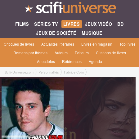
FILMS
SÉRIES TV
LIVRES
JEUX VIDÉO
BD
JEUX DE SOCIÉTÉ
MUSIQUE
Critiques de livres
Actualités littéraires
Livres en magasin
Top livres
Romans par thèmes
Auteurs
Editeurs
Citations de livres
Anecdotes
Références
Agenda
Scifi-Universe.com
Personnalités
Fabrice Colin