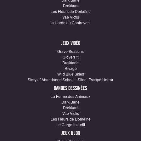
Drekkars
Les Fleurs de Dorkéïne
Vae Victis
la Horde du Contrevent
Jeux vidéo
Grave Seasons
CloverPit
Duskfade
Rivage
Wild Blue Skies
Story of Abandoned School - Silent Escape Horror
Bandes dessinées
La Ferme des Animaux
Dark Bane
Drekkars
Vae Victis
Les Fleurs de Dorkéïne
Le Cargo maudit
Jeux & JDR