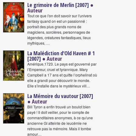
Le grimoire de Merlin [2007]
●
Auteur
Tout ce que l'on doit savoir sur l'univers
fantasy quand on est un passionné :
portrait des plus grands noms de
magiciens, sorcières, personnages de
légendes, créatures fantastiques, lieux
mythiques, …
La Malédiction d'Old Haven # 1
[2007]
● Auteur
Amérique,1723. Le pays est gouverné par
l’Empereur, cruel et tyrannique. Mary
Campbell a 17 ans et quitte l’orphelinat où
elle a grandi pour découvrir le monde.
Elle s’installe dans le mystérieux vill…
La Mémoire du vautour [2007]
● Auteur
Bill Tyron a enfin trouvé un boulot bien
payé ! Il doit veiller, pour le compte de
commanditaires anonymes, à ce qu'une
ancienne GI atteinte de leucémie ne
retrouve pas la mémoire. Mais il tombe
amour…