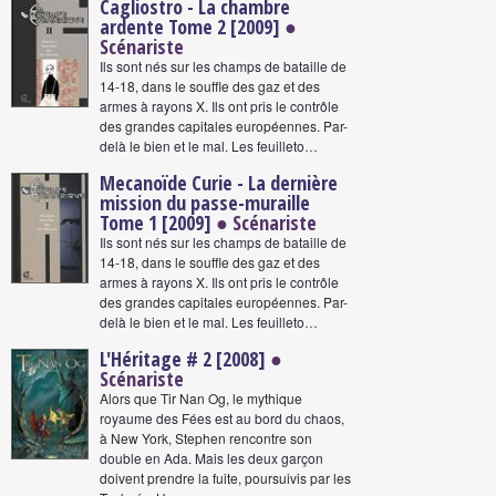
Cagliostro - La chambre
ardente Tome 2 [2009]
●
Scénariste
Ils sont nés sur les champs de bataille de
14-18, dans le souffle des gaz et des
armes à rayons X. Ils ont pris le contrôle
des grandes capitales européennes. Par-
delà le bien et le mal. Les feuilleto…
Mecanoïde Curie - La dernière
mission du passe-muraille
Tome 1 [2009]
● Scénariste
Ils sont nés sur les champs de bataille de
14-18, dans le souffle des gaz et des
armes à rayons X. Ils ont pris le contrôle
des grandes capitales européennes. Par-
delà le bien et le mal. Les feuilleto…
L'Héritage # 2 [2008]
●
Scénariste
Alors que Tir Nan Og, le mythique
royaume des Fées est au bord du chaos,
à New York, Stephen rencontre son
double en Ada. Mais les deux garçon
doivent prendre la fuite, poursuivis par les