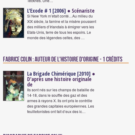
Tecknés. Une…
L'Exode # 1 [2006]
● Scénariste
Si New York m’était conté…Au milieu du
XIX siècle, la famine et la misère poussent
des milliers d’Irlandais à émigrer vers les
Etats-Unis, terre de tous les espoirs. Le
monde des légendes celtes, des …
Fabrice Colin : Auteur de l'histoire d'origine - 1 crédits
La Brigade Chimérique [2010]
●
D'après une histoire originale
de
Ils sont nés sur les champs de bataille de
14-18, dans le souffle des gaz et des
armes à rayons X. Ils ont pris le contrôle
des grandes capitales européennes. Les
feuilletonistes ont fait d’eux des ic…