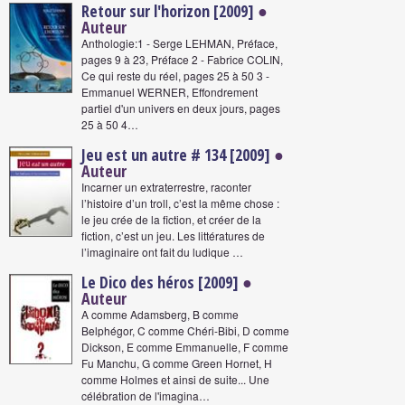
Retour sur l'horizon [2009]
●
Auteur
Anthologie:1 - Serge LEHMAN, Préface,
pages 9 à 23, Préface 2 - Fabrice COLIN,
Ce qui reste du réel, pages 25 à 50 3 -
Emmanuel WERNER, Effondrement
partiel d'un univers en deux jours, pages
25 à 50 4…
Jeu est un autre # 134 [2009]
●
Auteur
Incarner un extraterrestre, raconter
l’histoire d’un troll, c’est la même chose :
le jeu crée de la fiction, et créer de la
fiction, c’est un jeu. Les littératures de
l’imaginaire ont fait du ludique …
Le Dico des héros [2009]
●
Auteur
A comme Adamsberg, B comme
Belphégor, C comme Chéri-Bibi, D comme
Dickson, E comme Emmanuelle, F comme
Fu Manchu, G comme Green Hornet, H
comme Holmes et ainsi de suite... Une
célébration de l'imagina…