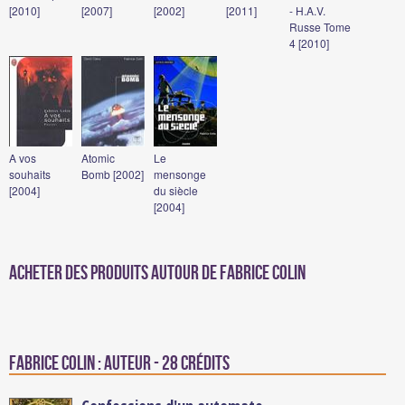
[2010]
[2007]
[2002]
[2011]
- H.A.V.
Russe Tome
4 [2010]
A vos
Atomic
Le
souhaits
Bomb [2002]
mensonge
[2004]
du siècle
[2004]
Acheter des produits autour de Fabrice Colin
Fabrice Colin : Auteur - 28 crédits