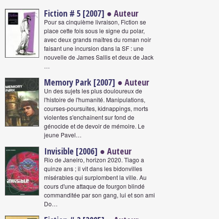
Fiction # 5 [2007]
● Auteur
Pour sa cinquième livraison, Fiction se
place cette fois sous le signe du polar,
avec deux grands maîtres du roman noir
faisant une incursion dans la SF : une
nouvelle de James Sallis et deux de Jack
…
Memory Park [2007]
● Auteur
Un des sujets les plus douloureux de
l'histoire de l'humanité. Manipulations,
courses-poursuites, kidnappings, morts
violentes s'enchaînent sur fond de
génocide et de devoir de mémoire. Le
jeune Pavel…
Invisible [2006]
● Auteur
Rio de Janeiro, horizon 2020. Tiago a
quinze ans ; il vit dans les bidonvilles
misérables qui surplombent la ville. Au
cours d'une attaque de fourgon blindé
commanditée par son gang, lui et son ami
Do…