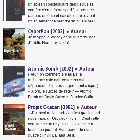
un spleen spectaculaire depuis que sa
carrière d'entraîneur sportif, couronnée
par une énième et ridicule défaite, vient
brusquement de prendre fin. Si encore i…
CyberPan [2003]
● Auteur
Je m'appelle Wendy et j'ai quatorze ans.
J'habite Harmony, la cité
Atomic Bomb [2002]
● Auteur
(Réunion commerciale au Bélial',
ambiance café noir, cendriers qui
dégueulent, big boss légèrement crispé :)
« Alors, le succès de l'été ? — Atomic
Bomb de David Calvo et Fabrice Colin. …
Projet Oxatan [2002]
● Auteur
« J' ai rêvé de la mort. J'ai rêvé que la mort
nous frappait. Un, deux, trois. » C'est cette
confidence de Phyllis qui m'a décidé à
tenir mon journal. Pour parler de nous
quatre : Phyllis, Diana, Jest…