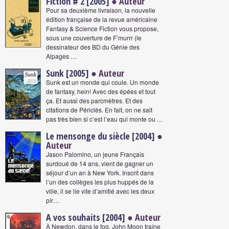
Fiction # 2 [2005]
● Auteur
Pour sa deuxième livraison, la nouvelle
édition française de la revue américaine
Fantasy & Science Fiction vous propose,
sous une couverture de F’murrr (le
dessinateur des BD du Génie des
Alpages …
Sunk [2005]
● Auteur
Sunk est un monde qui coule. Un monde
de fantasy, hein! Avec des épées et tout
ça. Et aussi des parcmètres. Et des
citations de Périclès. En fait, on ne sait
pas très bien si c’est l’eau qui monte ou …
Le mensonge du siècle [2004]
●
Auteur
Jason Palomino, un jeune Français
surdoué de 14 ans, vient de gagner un
séjour d’un an à New York. Inscrit dans
l’un des collèges les plus huppés de la
ville, il se lie vite d’amitié avec les deux
pir…
A vos souhaits [2004]
● Auteur
À Newdon, dans le fog, John Moon traîne