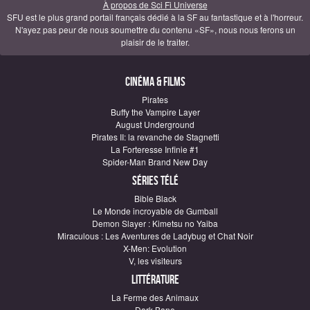
À propos de Sci Fi Universe
SFU est le plus grand portail français dédié à la SF au fantastique et à l'horreur.
N'ayez pas peur de nous soumettre du contenu «SF», nous nous ferons un
plaisir de le traiter.
Cinéma & Films
Pirates
Buffy the Vampire Layer
August Underground
Pirates II: la revanche de Stagnetti
La Forteresse Infinie #1
Spider-Man Brand New Day
Séries télé
Bible Black
Le Monde incroyable de Gumball
Demon Slayer : Kimetsu no Yaiba
Miraculous : Les Aventures de Ladybug et Chat Noir
X-Men: Evolution
V, les visiteurs
Littérature
La Ferme des Animaux
Dark Bane