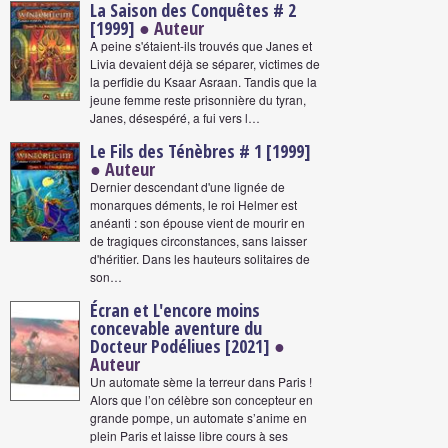
La Saison des Conquêtes # 2
[1999]
● Auteur
A peine s'étaient-ils trouvés que Janes et
Livia devaient déjà se séparer, victimes de
la perfidie du Ksaar Asraan. Tandis que la
jeune femme reste prisonnière du tyran,
Janes, désespéré, a fui vers l…
Le Fils des Ténèbres # 1 [1999]
● Auteur
Dernier descendant d'une lignée de
monarques déments, le roi Helmer est
anéanti : son épouse vient de mourir en
de tragiques circonstances, sans laisser
d'héritier. Dans les hauteurs solitaires de
son…
Écran et L'encore moins
concevable aventure du
Docteur Podéliues [2021]
●
Auteur
Un automate sème la terreur dans Paris !
Alors que l’on célèbre son concepteur en
grande pompe, un automate s’anime en
plein Paris et laisse libre cours à ses