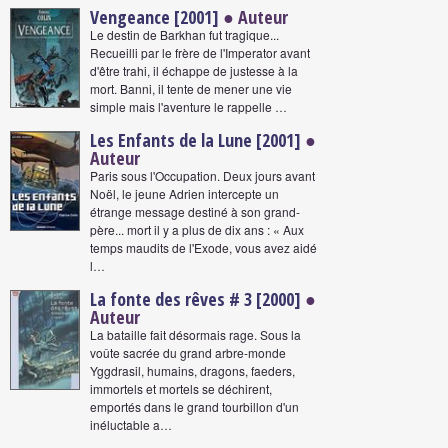
Vengeance [2001]
● Auteur
Le destin de Barkhan fut tragique...
Recueilli par le frère de l'Imperator avant
d'être trahi, il échappe de justesse à la
mort. Banni, il tente de mener une vie
simple mais l'aventure le rappelle …
Les Enfants de la Lune [2001]
●
Auteur
Paris sous l'Occupation. Deux jours avant
Noël, le jeune Adrien intercepte un
étrange message destiné à son grand-
père... mort il y a plus de dix ans : « Aux
temps maudits de l'Exode, vous avez aidé
l…
La fonte des rêves # 3 [2000]
●
Auteur
La bataille fait désormais rage. Sous la
voûte sacrée du grand arbre-monde
Yggdrasil, humains, dragons, faeders,
immortels et mortels se déchirent,
emportés dans le grand tourbillon d'un
inéluctable a…