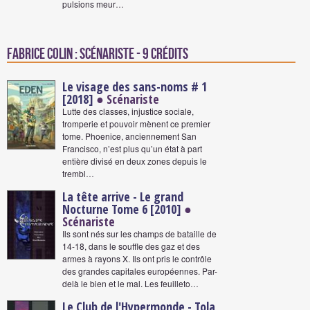
pulsions meur…
Fabrice Colin : Scénariste - 9 crédits
Le visage des sans-noms # 1
[2018]
● Scénariste
Lutte des classes, injustice sociale,
tromperie et pouvoir mènent ce premier
tome. Phoenice, anciennement San
Francisco, n’est plus qu’un état à part
entière divisé en deux zones depuis le
trembl…
La tête arrive - Le grand
Nocturne Tome 6 [2010]
●
Scénariste
Ils sont nés sur les champs de bataille de
14-18, dans le souffle des gaz et des
armes à rayons X. Ils ont pris le contrôle
des grandes capitales européennes. Par-
delà le bien et le mal. Les feuilleto…
Le Club de l'Hypermonde - Tola