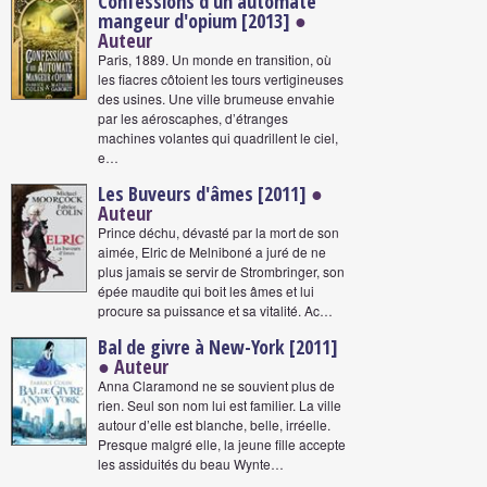
Confessions d'un automate
mangeur d'opium [2013]
●
Auteur
Paris, 1889. Un monde en transition, où
les fiacres côtoient les tours vertigineuses
des usines. Une ville brumeuse envahie
par les aéroscaphes, d’étranges
machines volantes qui quadrillent le ciel,
e…
Les Buveurs d'âmes [2011]
●
Auteur
Prince déchu, dévasté par la mort de son
aimée, Elric de Melniboné a juré de ne
plus jamais se servir de Strombringer, son
épée maudite qui boit les âmes et lui
procure sa puissance et sa vitalité. Ac…
Bal de givre à New-York [2011]
● Auteur
Anna Claramond ne se souvient plus de
rien. Seul son nom lui est familier. La ville
autour d’elle est blanche, belle, irréelle.
Presque malgré elle, la jeune fille accepte
les assiduités du beau Wynte…