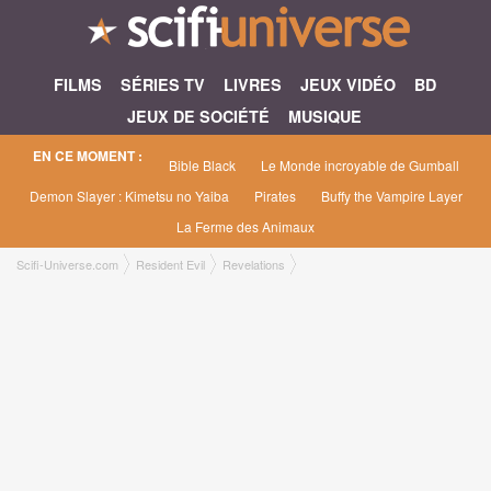
FILMS
SÉRIES TV
LIVRES
JEUX VIDÉO
BD
JEUX DE SOCIÉTÉ
MUSIQUE
EN CE MOMENT :
Bible Black
Le Monde incroyable de Gumball
Demon Slayer : Kimetsu no Yaiba
Pirates
Buffy the Vampire Layer
La Ferme des Animaux
Scifi-Universe.com
Resident Evil
Revelations