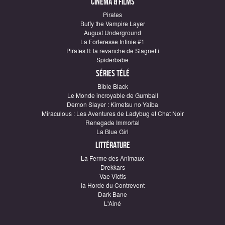
Cinéma & Films
Pirates
Buffy the Vampire Layer
August Underground
La Forteresse Infinie #1
Pirates II: la revanche de Stagnetti
Spiderbabe
Séries télé
Bible Black
Le Monde incroyable de Gumball
Demon Slayer : Kimetsu no Yaiba
Miraculous : Les Aventures de Ladybug et Chat Noir
Renegade Immortal
La Blue Girl
Littérature
La Ferme des Animaux
Drekkars
Vae Victis
la Horde du Contrevent
Dark Bane
L'Ainé