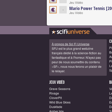
Jeu Vidéo
Mario Power Tennis [20
-
Jeu Vidéo
C
À propos de Sci Fi Universe
Pi
SFU est le plus grand webzine
B
français dédié à la science-fiction au
A
fantastique et à l'horreur. N'ayez pas
Pi
peur de nous soumettre du contenu
La
«SF», nous nous ferons un plaisir de
S
le relayer.
Jeux vidéo
B
Grave Seasons
Va
Rivage
L
CloverPit
D
Wild Blue Skies
E
Duskfade
Da
Amber Isle
T