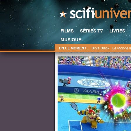
FILMS
SÉRIES TV
LIVRES
MUSIQUE
EN CE MOMENT :
Bible Black
Le Monde i
Scifi-Universe.com
Mario
Mario Tennis