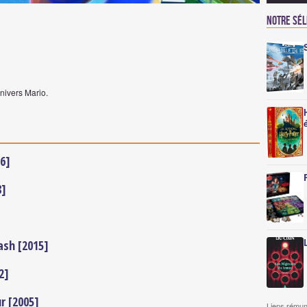
Notre sé
nivers Mario.
26]
8]
ash [2015]
2]
r [2005]
Liens rémun