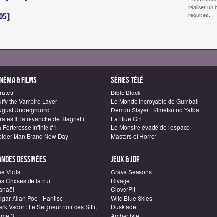
réaliser un 
05]
requises.
inéma & Films
Séries télé
rates
Bible Black
uffy the Vampire Layer
Le Monde incroyable de Gumball
ugust Underground
Demon Slayer : Kimetsu no Yaiba
rates II: la revanche de Stagnetti
La Blue Girl
 Forteresse Infinie #1
Le Monstre évadé de l'espace
pider-Man Brand New Day
Masters of Horror
andes dessinées
Jeux & JDR
e Victis
Grave Seasons
es Choses de la nuit
Rivage
anaël
CloverPit
dgar Allan Poe - Hantise
Wild Blue Skies
rk Vador : Le Seigneur noir des Sith,
Duskfade
ome 3
Amber Isle