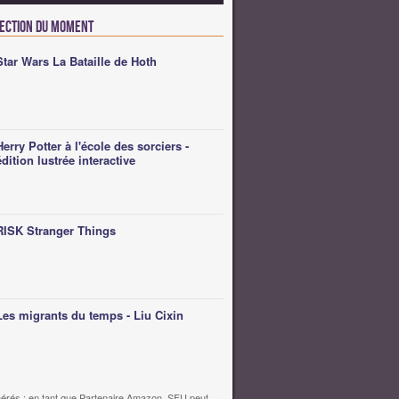
lection du moment
Star Wars La Bataille de Hoth
Herry Potter à l'école des sorciers -
édition lustrée interactive
RISK Stranger Things
Les migrants du temps - Liu Cixin
érés : en tant que Partenaire Amazon, SFU peut