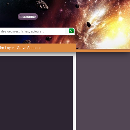
S'identifier
ire Layer
Grave Seasons