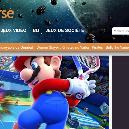
JEUX VIDÉO
BD
JEUX DE SOCIÉTÉ
ncroyable de Gumball
Demon Slayer : Kimetsu no Yaiba
Pirates
Buffy the Vamp