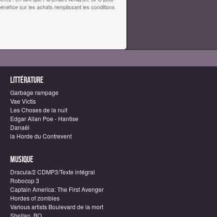
bénéfice sur les achats remplissant les conditions
Littérature
Garbage rampage
Vae Victis
Les Choses de la nuit
Edgar Allan Poe - Hantise
Danaël
la Horde du Contrevent
Musique
Dracula/2 CDMP3/Texte intégral
Robocop 3
Captain America: The First Avenger
Hordes of zombies
Various artists Boulevard de la mort
Sheitan, BO