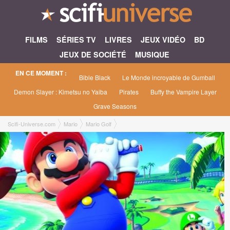
FILMS
SÉRIES TV
LIVRES
JEUX VIDÉO
BD
JEUX DE SOCIÉTÉ
MUSIQUE
EN CE MOMENT :
Bible Black
Le Monde incroyable de Gumball
Demon Slayer : Kimetsu no Yaiba
Pirates
Buffy the Vampire Layer
Grave Seasons
Scifi-Universe.com
Mario
Mario Golf