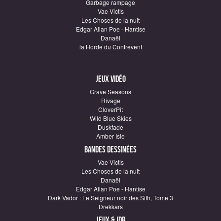
Garbage rampage
Vae Victis
Les Choses de la nuit
Edgar Allan Poe - Hantise
Danaël
la Horde du Contrevent
Jeux vidéo
Grave Seasons
Rivage
CloverPit
Wild Blue Skies
Duskfade
Amber Isle
Bandes dessinées
Vae Victis
Les Choses de la nuit
Danaël
Edgar Allan Poe - Hantise
Dark Vador : Le Seigneur noir des Sith, Tome 3
Drekkars
Jeux & JDR