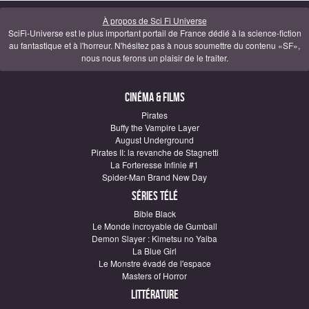
À propos de Sci Fi Universe
SciFi-Universe est le plus important portail de France dédié à la science-fiction
au fantastique et à l'horreur. N'hésitez pas à nous soumettre du contenu «SF»,
nous nous ferons un plaisir de le traiter.
Cinéma & Films
Pirates
Buffy the Vampire Layer
August Underground
Pirates II: la revanche de Stagnetti
La Forteresse Infinie #1
Spider-Man Brand New Day
Séries télé
Bible Black
Le Monde incroyable de Gumball
Demon Slayer : Kimetsu no Yaiba
La Blue Girl
Le Monstre évadé de l'espace
Masters of Horror
Littérature