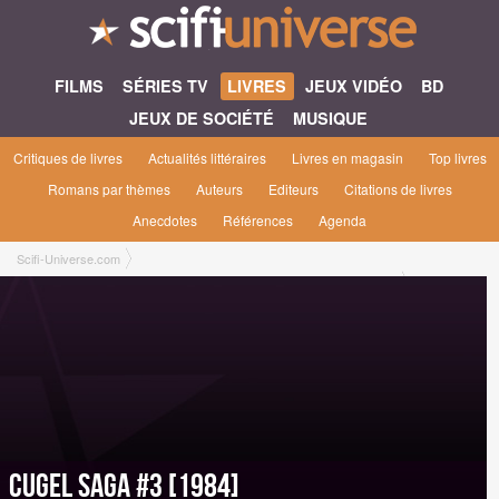
FILMS
SÉRIES TV
LIVRES
JEUX VIDÉO
BD
JEUX DE SOCIÉTÉ
MUSIQUE
Critiques de livres
Actualités littéraires
Livres en magasin
Top livres
Romans par thèmes
Auteurs
Editeurs
Citations de livres
Anecdotes
Références
Agenda
Scifi-Universe.com
l'oeuvre Les Chroniques de Cugel l'Astucieux / Cycle de la Vieille Terre
Romans
Cugel Saga #3 [1984]
Editions
Roman Format Poche [J'ai Lu, juin 1984]
Cugel Saga #3 [1984]