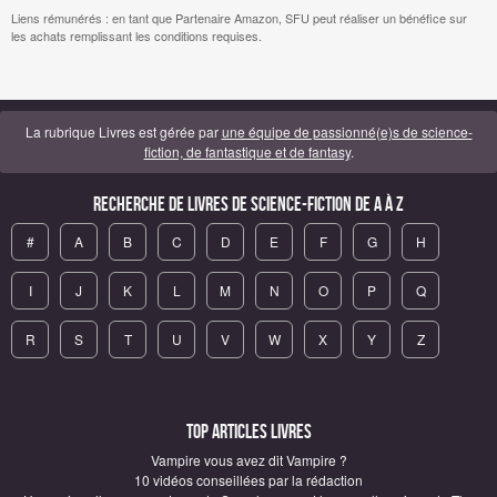
Liens rémunérés : en tant que Partenaire Amazon, SFU peut réaliser un bénéfice sur
les achats remplissant les conditions requises.
La rubrique Livres est gérée par
une équipe de passionné(e)s de science-
fiction, de fantastique et de fantasy
.
Recherche de Livres de science-fiction de A à Z
#
A
B
C
D
E
F
G
H
I
J
K
L
M
N
O
P
Q
R
S
T
U
V
W
X
Y
Z
Top articles Livres
Vampire vous avez dit Vampire ?
10 vidéos conseillées par la rédaction