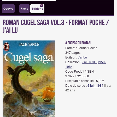
4
Oeuvre
Fiche
Editions
Roman Cugel Saga Vol.3 - Format Poche /
J'ai Lu
à propos du roman
Format : Format Poche
347 pages
Editeur :
J'ai Lu
Collection :
J'ai Lu SF [1959-
1984]
Code Produit / ISBN :
9782277216658
Prix public conseillé : 5,00€
Date de sortie :
5 juin 1984
Il y a
42 ans