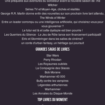
Une préquelle aux aventures du Sorceleur avant la nouvelle saison de The
Witcher
Séries TV et Moyen-Age, clichés et réalités
George R.R. Martin donne enfin des nouvelles sur son prochain livre tant attendu,
The Winds of Winter
Entre un leader corrompu ou une intelligence artificielle, qui choisirez-vous pour
vous gouverner ?
Le futur est là et cette dystopie est bien pourrie !
Les Guerriers du Silence - Le Jeu de Rôle lance son financement participatif
Elric et Stormbringer dans les salles de cinéma?
un conte d'urban fantasy, un héritage qui poursuit
Grandes sagas de Livres
Star Wars
Perry Rhodan
Les Royaumes oubliés
La Compagnie des Glaces
Bob Morane
Warhammer 40 000
Buffy contre les vampires
Légendes arthuriennes
Warhammer
Les Annales du Disque-Monde
Top Livres du moment