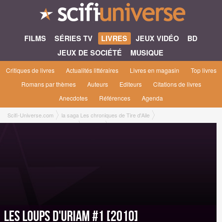
FILMS
SÉRIES TV
LIVRES
JEUX VIDÉO
BD
JEUX DE SOCIÉTÉ
MUSIQUE
Critiques de livres
Actualités littéraires
Livres en magasin
Top livres
Romans par thèmes
Auteurs
Editeurs
Citations de livres
Anecdotes
Références
Agenda
Scifi-Universe.com
la saga Les chroniques de Tire d'Aile
Les Loups d'Uriam #1 [2010]
Editions
Roman Grand Format [Black Book Editions, septembre 2010]
Les Loups d'Uriam #1 [2010]