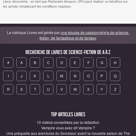
Liens rémunérés : en tant que Partenaire Amazon, SFU peut réaliser un bénéfice sur
les achats remplissant les conditions requises.
La rubrique Livres est gérée par
une équipe de passionné(e)s de science-
fiction, de fantastique et de fantasy
.
Recherche de Livres de science-fiction de A à Z
#
A
B
C
D
E
F
G
H
I
J
K
L
M
N
O
P
Q
R
S
T
U
V
W
X
Y
Z
Top articles Livres
10 vidéos conseillées par la rédaction
Vampire vous avez dit Vampire ?
Une préquelle aux aventures du Sorceleur avant la nouvelle saison de The