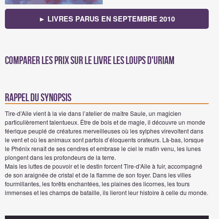
► LIVRES PARUS EN SEPTEMBRE 2010
Comparer les prix sur Le livre Les Loups d'Uriam
Rappel du synopsis
Tire-d’Aile vient à la vie dans l’atelier de maître Saule, un magicien
particulièrement talentueux. Être de bois et de magie, il découvre un monde
féerique peuplé de créatures merveilleuses où les sylphes virevoltent dans
le vent et où les animaux sont parfois d’éloquents orateurs. Là-bas, lorsque
le Phénix renaît de ses cendres et embrase le ciel le matin venu, les lunes
plongent dans les profondeurs de la terre.
Mais les luttes de pouvoir et le destin forcent Tire-d’Aile à fuir, accompagné
de son araignée de cristal et de la flamme de son foyer. Dans les villes
fourmillantes, les forêts enchantées, les plaines des licornes, les tours
immenses et les champs de bataille, ils lieront leur histoire à celle du monde.