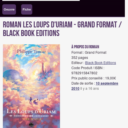
Oeuvre
Fiche
Roman Les Loups d'Uriam - Grand Format /
Black Book Editions
à propos du roman
Format : Grand Format
352 pages
Editeur :
Black Book Editions
Code Produit / ISBN :
9782915847802
Prix public conseillé : 19,00€
Date de sortie :
10 septembre
2010
Il y a 16 ans