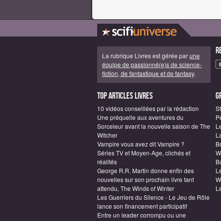
R
La rubrique Livres est gérée par
une
équipe de passionné(e)s de science-
fiction, de fantastique et de fantasy
.
Top articles Livres
G
10 vidéos conseillées par la rédaction
S
Une préquelle aux aventures du
P
Sorceleur avant la nouvelle saison de The
L
Witcher
L
Vampire vous avez dit Vampire ?
B
Séries TV et Moyen-Age, clichés et
W
réalités
Bu
George R.R. Martin donne enfin des
L
nouvelles sur son prochain livre tant
W
attendu, The Winds of Winter
L
Les Guerriers du Silence - Le Jeu de Rôle
lance son financement participatif
Entre un leader corrompu ou une