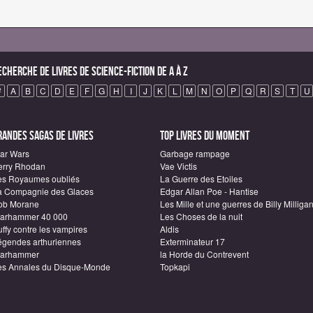
echerche de Livres de science-fiction de A à Z
#
A
B
C
D
E
F
G
H
I
J
K
L
M
N
O
P
Q
R
S
T
U
randes sagas de Livres
Top Livres du moment
tar Wars
Garbage rampage
erry Rhodan
Vae Victis
es Royaumes oubliés
La Guerre des Etoiles
a Compagnie des Glaces
Edgar Allan Poe - Hantise
ob Morane
Les Mille et une guerres de Billy Milliga
arhammer 40 000
Les Choses de la nuit
ffy contre les vampires
Aldis
égendes arthuriennes
Exterminateur 17
arhammer
la Horde du Contrevent
es Annales du Disque-Monde
Topkapi