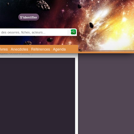
S'identifier
livres
Anecdotes
Références
Agenda
iques, octobre 2008]