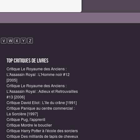
V
W
X
Y
Z
Top critiques de Livres
Critique Le Royaume des Anciens :
L'Assassin Royal : L'Homme noir #12
[2005]
Critique Le Royaume des Anciens :
n
L'Assassin Royal : Adieux et Retrouvailles
#13 [2006]
Critique David Eliot : L'île du crâne [1991]
Critique Panique au centre commercial :
La Sorcière [1997]
Critique Pug, l'apprenti
Critique Mordre le bouclier
Critique Harry Potter à l'école des sorciers
Critique Des milliards de tapis de cheveux