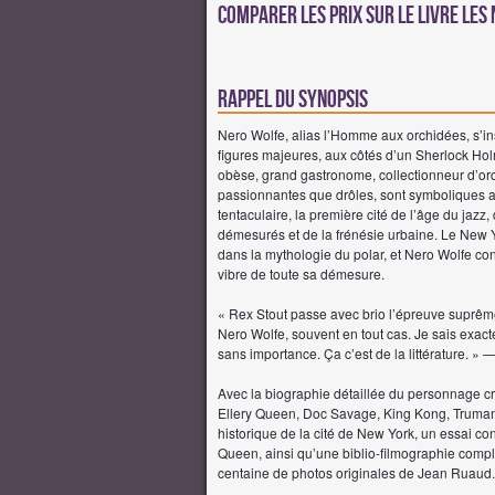
Comparer les prix sur Le livre Le
Rappel du synopsis
Nero Wolfe, alias l’Homme aux orchidées, s’i
figures majeures, aux côtés d’un Sherlock Hol
obèse, grand gastronome, collectionneur d’or
passionnantes que drôles, sont symboliques av
tentaculaire, la première cité de l’âge du jazz, 
démesurés et de la frénésie urbaine. Le New 
dans la mythologie du polar, et Nero Wolfe co
vibre de toute sa démesure.
« Rex Stout passe avec brio l’épreuve suprême :
Nero Wolfe, souvent en tout cas. Je sais exac
sans importance. Ça c’est de la littérature. »
Avec la biographie détaillée du personnage cr
Ellery Queen, Doc Savage, King Kong, Truman
historique de la cité de New York, un essai co
Queen, ainsi qu’une biblio-filmographie complè
centaine de photos originales de Jean Ruaud.