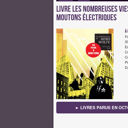
Livre Les Nombreuses vie
Moutons Électriques
à 
F
3
Ed
Co
C
Pr
Da
► LIVRES PARUS EN OCT