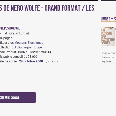
s de Nero Wolfe - Grand Format / les
Livres – 
propos du livre
ormat : Grand Format
04 pages
iteur :
les Moutons Électriques
llection :
Bibliothèque Rouge
ode Produit / ISBN : 9782915793514
Liens rémun
ix public conseillé : 28,00€
réaliser un 
te de sortie :
24 octobre 2008
requises.
Il y a 18 ans
OBRE 2008