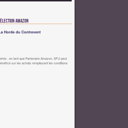
Sélection Amazon
La Horde du Contrevent
érés : en tant que Partenaire Amazon, SFU peut
bénéfice sur les achats remplissant les conditions