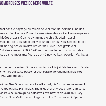
s Nombreuses vies de Nero Wolfe
nscrit dans le paysage du roman policier mondial comme l’une des
mes et d’un Hercule Poirot. Les enquêtes de ce détective new-yorkais
chidées et assisté par le dynamique Archie Goodwin, aussi
ant tout de la culture d’une ville unique : New York. Une métropole
du melting-pot, de la dictature de Wall Street, des gratte-ciel
York des années 1930 à 1960 est tout simplement incontournable
nstitue une imposante figure de privé new-yorkais. Avec lui, Manhattan
 on peut le relire. J’ignore combien de fois j’ai relu les aventures de
tement ce qui va se passer et quel sera le dénouement, mais c’est
 — P.G. Wodehouse.
éé par Rex Stout comme s’il avait existé, où l’on croise notamment
 Capote, Mike Hammer, J. Edgar Hoover et Woody Allen ; un survol
nsacré à cet autre grand détective privé new-yorkais qu’est Ellery
te de Nero Wolfe. Le tout largement illustré, en particulier par une