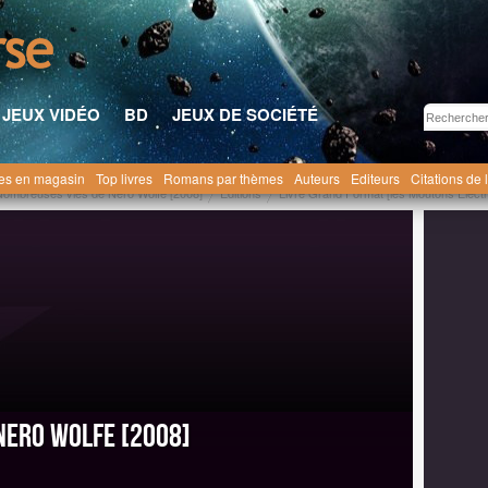
JEUX VIDÉO
BD
JEUX DE SOCIÉTÉ
res en magasin
Top livres
Romans par thèmes
Auteurs
Editeurs
Citations de 
Nombreuses vies de Nero Wolfe [2008]
Editions
Livre Grand Format [les Moutons Électr
Nero Wolfe [2008]